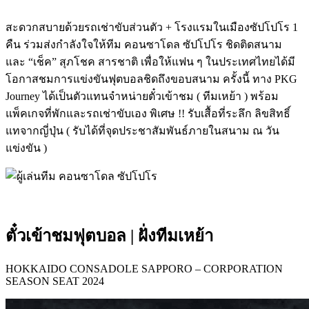
สะดวกสบายด้วยรถเช่าขับส่วนตัว + โรงแรมในเมืองซัปโปโร 1
คืน ร่วมส่งกําลังใจให้ทีม คอนซาโดล ซัปโปโร ชิดติดสนาม
และ “เช็ค” สุภโชค สารชาติ เพื่อให้แฟน ๆ ในประเทศไทยได้มี
โอกาสชมการแข่งขันฟุตบอลชิดถึงขอบสนาม ครั้งนี้ ทาง PKG
Journey ได้เป็นตัวแทนจําหน่ายตั๋วเข้าชม ( ทีมเหย้า ) พร้อม
แพ็คเกจที่พักและรถเช่าขับเอง พิเศษ !! รับเสื้อที่ระลึก ลิขสิทธิ์
แทจากญี่ปุ่น ( รับได้ที่จุดประชาสัมพันธ์ภายในสนาม ณ วัน
แข่งขัน )
ตั๋วเข้าชมฟุตบอล | ฝั่งทีมเหย้า
HOKKAIDO CONSADOLE SAPPORO – CORPORATION
SEASON SEAT 2024