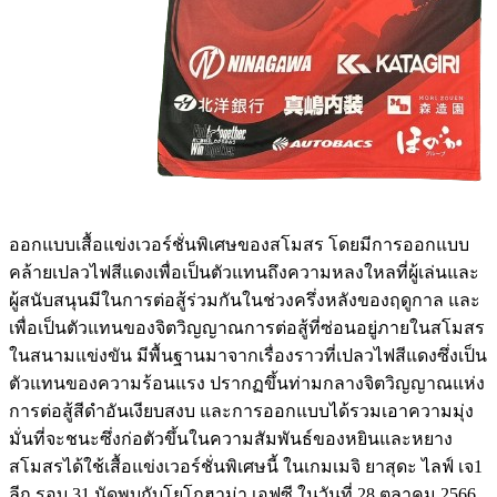
ออกแบบเสื้อแข่งเวอร์ชั่นพิเศษของสโมสร โดยมีการออกแบบ
คล้ายเปลวไฟสีแดงเพื่อเป็นตัวแทนถึงความหลงใหลที่ผู้เล่นและ
ผู้สนับสนุนมีในการต่อสู้ร่วมกันในช่วงครึ่งหลังของฤดูกาล และ
เพื่อเป็นตัวแทนของจิตวิญญาณการต่อสู้ที่ซ่อนอยู่ภายในสโมสร
ในสนามแข่งขัน มีพื้นฐานมาจากเรื่องราวที่เปลวไฟสีแดงซึ่งเป็น
ตัวแทนของความร้อนแรง ปรากฏขึ้นท่ามกลางจิตวิญญาณแห่ง
การต่อสู้สีดำอันเงียบสงบ และการออกแบบได้รวมเอาความมุ่ง
มั่นที่จะชนะซึ่งก่อตัวขึ้นในความสัมพันธ์ของหยินและหยาง
สโมสรได้ใช้เสื้อแข่งเวอร์ชั่นพิเศษนี้ ในเกมเมจิ ยาสุดะ ไลฟ์ เจ1
ลีก รอบ 31 นัดพบกับโยโกฮาม่า เอฟซี ในวันที่ 28 ตุลาคม 2566