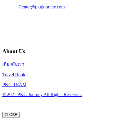
แฟ็กซ์ : 02 003 4880
E-Mail :
Center@pkgjourney.com
บริษัท พีเคจี เจอร์นีย์ไลน์ จำกัด
32/249 แจ้งวัฒนะ ปากเกร็ด นนทบุรี 11120
About Us
เกี่ยวกับเรา
Travel Book
PKG TEAM
© 2021 PKG Journey All Rights Reserved.
CLOSE