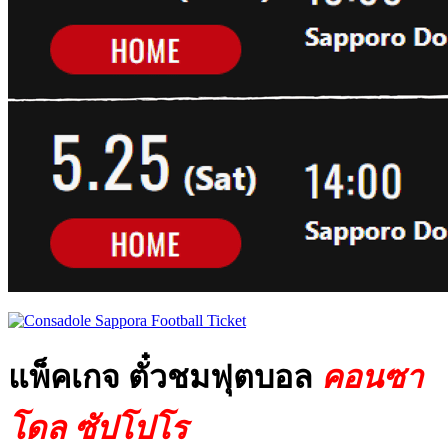
แพ็คเกจ ตั๋วชมฟุตบอล
คอนซา
โดล ซัปโปโร