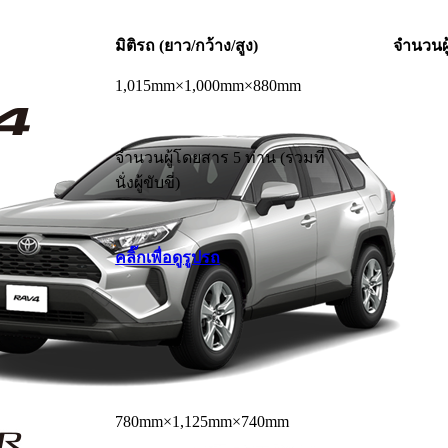
มิติรถ (ยาว/กว้าง/สูง)
จำนวนผ
1,015mm×1,000mm×880mm
จำนวนผู้โดยสาร 5 ท่าน (รวมที่
นั่งผู้ขับขี่)
คลิ๊กเพื่อดูรูปรถ
780mm×1,125mm×740mm