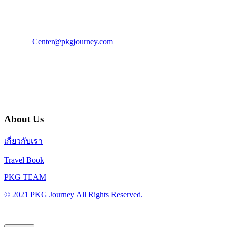
โทร : 02 676 3303 / 02 003 4883
แฟ็กซ์ : 02 003 4880
E-Mail :
Center@pkgjourney.com
บริษัท พีเคจี เจอร์นีย์ไลน์ จำกัด
32/249 แจ้งวัฒนะ ปากเกร็ด นนทบุรี 11120
About Us
เกี่ยวกับเรา
Travel Book
PKG TEAM
© 2021 PKG Journey All Rights Reserved.