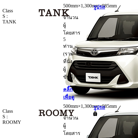
500mm×1,300mm×985mm
รูปรถ
Class
S :
จำนวน
TANK
ผู้
โดยสาร
5
ท่าน
(รวม
ที่นั่ง
ผู้
ขับขี่)
คลิ๊ก
เพื่อดู
500mm×1,300mm×985mm
รูปรถ
Class
S :
จำนวน
ROOMY
ผู้
โดยสาร