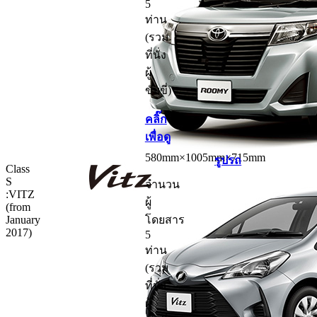
5
ท่าน
(รวม
ที่นั่ง
ผู้
ขับขี่)
คลิ๊ก
เพื่อดู
580mm×1005mm×715mm
รูปรถ
Class
S
จำนวน
:
VITZ
ผู้
(from
January
โดยสาร
2017)
5
ท่าน
(รวม
ที่นั่ง
ผู้