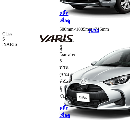
ขับขี่)
คลิ๊ก
เพื่อดู
580mm×1005mm×715mm
รูปรถ
Class
S
จำนวน
:YARIS
ผู้
โดยสาร
5
ท่าน
(รวม
ที่นั่ง
ผู้
ขับขี่)
คลิ๊ก
เพื่อดู