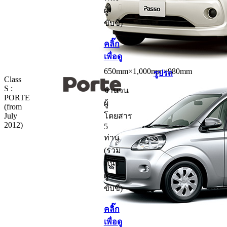
ผู้
ขับขี่)
คลิ๊ก
เพื่อดู
650mm×1,000mm×980mm
รูปรถ
Class
S :
จำนวน
PORTE
ผู้
(from
July
โดยสาร
2012)
5
ท่าน
(รวม
ที่นั่ง
ผู้
ขับขี่)
คลิ๊ก
เพื่อดู