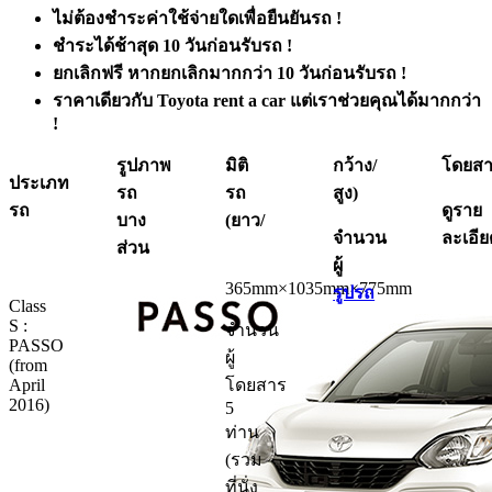
ไม่ต้องชำระค่าใช้จ่ายใดเพื่อยืนยันรถ !
ชำระได้ช้าสุด 10 วันก่อนรับรถ !
ยกเลิกฟรี หากยกเลิกมากกว่า 10 วันก่อนรับรถ !
ราคาเดียวกับ Toyota rent a car แต่เราช่วยคุณได้มากกว่า
!
รูปภาพ
มิติ
กว้าง/
โดยส
ประเภท
รถ
รถ
สูง)
รถ
ดูราย
บาง
(ยาว/
จำนวน
ละเอีย
ส่วน
ผู้
365mm×1035mm×775mm
รูปรถ
Class
S :
จำนวน
PASSO
ผู้
(from
April
โดยสาร
2016)
5
ท่าน
(รวม
ที่นั่ง