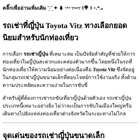
คลิ๊กเพื่ออ่านเพิ่มเติม ˘͈ᵕ˘͈ ✦ 🪆 〰️ ߹𖥦߹ ꒰🍭 ꒱ +.*.｡
รถเช่าที่ญี่ปุ่น Toyota Vitz ทางเลือกยอด
นิยมสำหรับนักท่องเที่ยว
การเลือก
รถเช่าญี่ปุ่น
ที่เหมาะสม เป็นปัจจัยสำคัญที่ช่วยให้การ
ท่องเที่ยวในญี่ปุ่นสะดวกและคล่องตัวมากขึ้น โดยหนึ่งในรถที่
นักท่องเที่ยวให้ความนิยมอย่างต่อเนื่องคือ
Toyota Vitz
ซึ่งจัดอยู่
ในกลุ่มรถเช่าญี่ปุ่นขนาดเล็กที่ตอบโจทย์การใช้งานจริง ทั้งด้าน
ความประหยัดและความง่ายในการขับขี่
สำหรับผู้ที่ต้องการเช่ารถขับเที่ยวญี่ปุ่นด้วยตัวเอง รถเช่าญี่ปุ่น
ประเภทนี้เหมาะอย่างยิ่ง ไม่ว่าจะเป็นการขับในเมืองใหญ่หรือ
เดินทางไปยังแหล่งท่องเที่ยวต่างจังหวัดในระยะทางไม่ไกล
จุดเด่นของรถเช่าญี่ปุ่นขนาดเล็ก