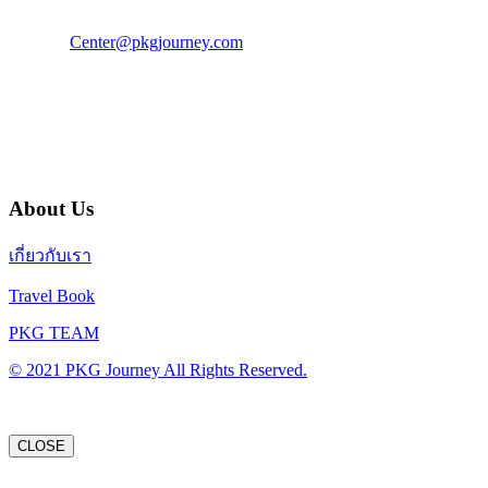
แฟ็กซ์ : 02 003 4880
E-Mail :
Center@pkgjourney.com
บริษัท พีเคจี เจอร์นีย์ไลน์ จำกัด
32/249 แจ้งวัฒนะ ปากเกร็ด นนทบุรี 11120
About Us
เกี่ยวกับเรา
Travel Book
PKG TEAM
© 2021 PKG Journey All Rights Reserved.
CLOSE