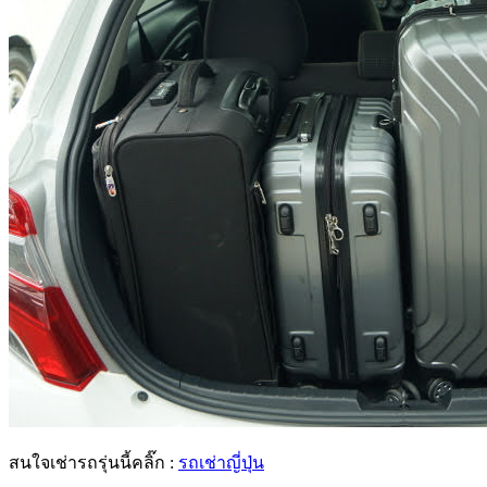
สนใจเช่ารถรุ่นนี้คลิ๊ก :
รถเช่าญี่ปุ่น