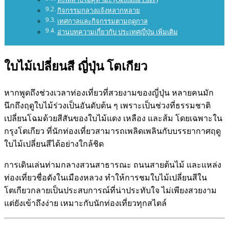
กิจกรรมกลางแจ้งหลากหลาย
เทศกาลและกิจกรรมตามฤดูกาล
อ่านบทความเกี่ยวกับ ประเทศญี่ปุ่น เพิ่มเติม
ใบไม้เปลี่ยนสี ญี่ปุ่น โตเกียว
หากพูดถึงช่วงเวลาท่องเที่ยวที่สวยงามของญี่ปุ่น หลายคนมัก
นึกถึงฤดูใบไม้ร่วงเป็นอันดับต้น ๆ เพราะเป็นช่วงที่ธรรมชาติ
เปลี่ยนโฉมด้วยสีสันของใบไม้แดง เหลือง และส้ม โดยเฉพาะใน
กรุงโตเกียว ที่นักท่องเที่ยวสามารถเพลิดเพลินกับบรรยากาศฤดู
ใบไม้เปลี่ยนสีได้อย่างใกล้ชิด
การเดินเล่นท่ามกลางสวนสาธารณะ ถนนสายต้นไม้ และแหล่ง
ท่องเที่ยวชื่อดังในเมืองหลวง ทำให้การชมใบไม้เปลี่ยนสีใน
โตเกียวกลายเป็นประสบการณ์ที่น่าประทับใจ ไม่เพียงสวยงาม
แต่ยังเข้าถึงง่าย เหมาะกับนักท่องเที่ยวทุกสไตล์