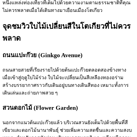
หนึ่งแหล่งท่องเที่ยวที่เต็มไปด้วยความงามตามธรรมชาติที่คุณ
ไม่ควรพลาดเมื่อได้เดินทางมาเยือนเมืองโตเกียว
จุดชมวิวใบไม้เปลี่ยนสีในโตเกียวที่ไม่ควร
พลาด
ถนนแปะก๊วย (Ginkgo Avenue)
ถนนสายสวยที่เรียงรายไปด้วยต้นแปะก๊วยตลอดสองข้างทาง
เมื่อเข้าสู่ฤดูใบไม้ร่วง ใบไม้จะเปลี่ยนเป็นสีเหลืองทองอร่าม
สร้างบรรยากาศราวกับเดินอยู่บนทางเดินสีทอง เหมาะทั้งการ
เดินเล่นและถ่ายภาพสวย ๆ
สวนดอกไม้ (Flower Garden)
นอกจากแนวต้นแปะก๊วยแล้ว บริเวณสวนยังเต็มไปด้วยพื้นที่สี
เขียวและดอกไม้นานาพันธุ์ ช่วยเพิ่มความสดชื่นและความสงบ