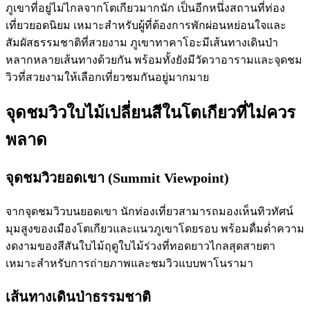
ภูเขาที่อยู่ไม่ไกลจากโตเกียวมากนัก เป็นอีกหนึ่งสถานที่ท่อง
เที่ยวยอดนิยม เหมาะสำหรับผู้ที่ต้องการพักผ่อนหย่อนใจและ
สัมผัสธรรมชาติที่สวยงาม ภูเขาทาคาโอะมีเส้นทางเดินป่า
หลากหลายเส้นทางด้วยกัน พร้อมทั้งยังมีวัดวาอารามและจุดชม
วิวที่สวยงามให้เลือกเที่ยวชมกันอยู่มากมาย
จุดชมวิวใบไม้เปลี่ยนสีในโตเกียวที่ไม่ควร
พลาด
จุดชมวิวยอดเขา (Summit Viewpoint)
จากจุดชมวิวบนยอดเขา นักท่องเที่ยวสามารถมองเห็นทิวทัศน์
มุมสูงของเมืองโตเกียวและแนวภูเขาโดยรอบ พร้อมดื่มด่ำความ
งดงามของสีสันใบไม้ฤดูใบไม้ร่วงที่ทอดยาวไกลสุดสายตา
เหมาะสำหรับการถ่ายภาพและชมวิวแบบพาโนรามา
เส้นทางเดินป่าธรรมชาติ