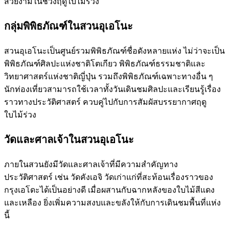
สวยงามในช่วงฤดูใบไม้ร่วง
กลุ่มพิพิธภัณฑ์ในสวนอุเอโนะ
สวนอุเอโนะเป็นศูนย์รวมพิพิธภัณฑ์ชื่อดังหลายแห่ง ไม่ว่าจะเป็น
พิพิธภัณฑ์ศิลปะแห่งชาติโตเกียว พิพิธภัณฑ์ธรรมชาติและ
วิทยาศาสตร์แห่งชาติญี่ปุ่น รวมถึงพิพิธภัณฑ์เฉพาะทางอื่น ๆ
นักท่องเที่ยวสามารถใช้เวลาทั้งวันเดินชมศิลปะและเรียนรู้เรื่อง
ราวทางประวัติศาสตร์ ควบคู่ไปกับการสัมผัสบรรยากาศฤดู
ใบไม้ร่วง
วัดและศาลเจ้าในสวนอุเอโนะ
ภายในสวนยังมีวัดและศาลเจ้าที่มีความสำคัญทาง
ประวัติศาสตร์ เช่น วัดคังเอจิ วัดเก่าแก่ที่สะท้อนเรื่องราวของ
กรุงเอโดะได้เป็นอย่างดี เมื่อผสานกับฉากหลังของใบไม้สีแดง
และเหลือง ยิ่งเพิ่มความสงบและขลังให้กับการเดินชมพื้นที่แห่ง
นี้