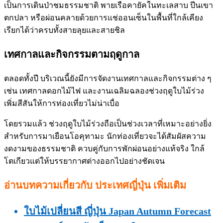
เป็นการเดินป่าชมธรรมชาติ พายเรือคายัคในทะเลสาบ ปีนเขา
ตกปลา หรือผ่อนคลายด้วยการแช่ออนเซ็นในพื้นที่ใกล้เคียง
เรียกได้ว่าครบทั้งสายลุยและสายชิล
เทศกาลและกิจกรรมตามฤดูกาล
ตลอดทั้งปี บริเวณนี้ยังมีการจัดงานเทศกาลและกิจกรรมต่าง ๆ
เช่น เทศกาลดอกไม้ไฟ และงานเฉลิมฉลองช่วงฤดูใบไม้ร่วง
เพิ่มสีสันให้การท่องเที่ยวไม่น่าเบื่อ
โดยรวมแล้ว ช่วงฤดูใบไม้ร่วงถือเป็นช่วงเวลาที่เหมาะอย่างยิ่ง
สำหรับการมาเยือนโอคุทามะ นักท่องเที่ยวจะได้สัมผัสความ
งดงามของธรรมชาติ ควบคู่กับการพักผ่อนอย่างแท้จริง ใกล้
โตเกียวแต่ให้บรรยากาศต่างออกไปอย่างชัดเจน
อ่านบทความเกี่ยวกับ ประเทศญี่ปุ่น เพิ่มเติม
ใบไม้เปลี่ยนสี ญี่ปุ่น Japan Autumn Forecast