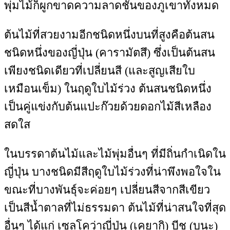
พุ่มไม้ก็ผูกขาดความลาดชันของภูเขาทั้งหมด
ต้นไม้ที่สวยงามอีกชนิดหนึ่งบนที่สูงคือต้นสน
ชนิดหนึ่งของญี่ปุ่น (คารามัตสึ) ซึ่งเป็นต้นสน
เพียงชนิดเดียวที่เปลี่ยนสี (และสูญเสียใบ
เหมือนเข็ม) ในฤดูใบไม้ร่วง ต้นสนชนิดหนึ่ง
เป็นคู่แข่งกับต้นแปะก๊วยด้วยดอกไม้สีเหลือง
สดใส
ในบรรดาต้นไม้และไม้พุ่มอื่นๆ ที่มีถิ่นกำเนิดใน
ญี่ปุ่น บางชนิดมีสีฤดูใบไม้ร่วงที่น่าพึงพอใจใน
ขณะที่บางพันธุ์จะค่อยๆ เปลี่ยนสีจากสีเขียว
เป็นสีน้ำตาลที่ไม่ธรรมดา ต้นไม้ที่น่าสนใจที่สุด
อื่นๆ ได้แก่ เซลโคว่าญี่ปุ่น (เคยากิ) บีช (บุนะ)