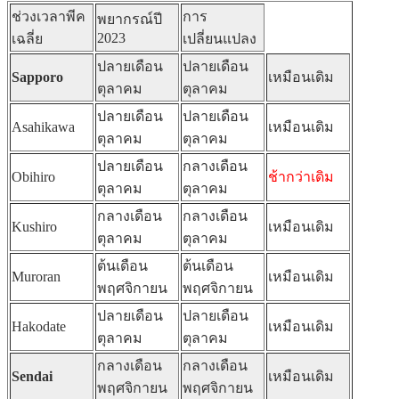
ช่วงเวลาพีค
การ
พยากรณ์ปี
2023
เฉลี่ย
เปลี่ยนแปลง
ปลายเดือน
ปลายเดือน
Sapporo
เหมือนเดิม
ตุลาคม
ตุลาคม
ปลายเดือน
ปลายเดือน
Asahikawa
เหมือนเดิม
ตุลาคม
ตุลาคม
ปลายเดือน
กลางเดือน
Obihiro
ช้ากว่าเดิม
ตุลาคม
ตุลาคม
กลางเดือน
กลางเดือน
Kushiro
เหมือนเดิม
ตุลาคม
ตุลาคม
ต้นเดือน
ต้นเดือน
Muroran
เหมือนเดิม
พฤศจิกายน
พฤศจิกายน
ปลายเดือน
ปลายเดือน
Hakodate
เหมือนเดิม
ตุลาคม
ตุลาคม
กลางเดือน
กลางเดือน
Sendai
เหมือนเดิม
พฤศจิกายน
พฤศจิกายน