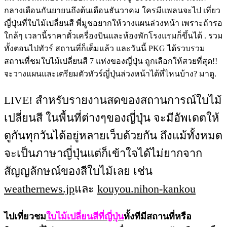
กลางเดือนกันยายนถึงต้นเดือนธันวาคม ใครมีแพลนจะไป เที่ยว
ญี่ปุ่นที่ใบไม้เปลี่ยนสี พี่มูชอยากให้วางแผนล่วงหน้า เพราะถ้ารอ
ใกล้ๆ เวลานี้ราคาตั๋วเครื่องบินและห้องพักโรงแรมก็ขึ้นได้ . รวม
ทั้งตอนไปทัวร์ สถานที่ก็เต็มแล้ว และวันนี้ PKG ได้รวบรวม
สถานที่ชมใบไม้เปลี่ยนสี 7 แห่งของญี่ปุ่น ถูกเลือกให้สวยที่สุด!!
จะวางแผนและเตรียมตัวทัวร์ญี่ปุ่นล่วงหน้าได้ที่ไหนบ้าง? มาดู.
LIVE! สำหรับรายงานสดของสถานการณ์ใบไม้
เปลี่ยนสี ในพื้นที่ต่างๆของญี่ปุ่น จะมีอัพเดตให้
ดูกันทุกวันได้อยู่หลายเว็บด้วยกัน ถึงแม้ทั้งหมด
จะเป็นภาษาญี่ปุ่นแต่ก็เข้าใจได้ไม่ยากจาก
สัญญลักษณ์ของสีใบไม้เลย เช่น
weathernews.jp
และ
kouyou.nihon-kankou
ไปเที่ยวชม
ใบไม้เปลี่ยนสีที่ญี่ปุ่น
ทั้งทีมีสถานที่หรือ