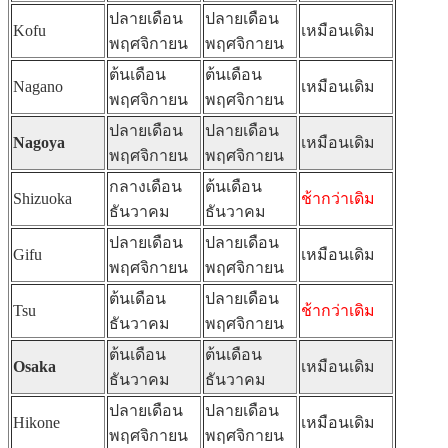
ปลายเดือน
ปลายเดือน
Kofu
เหมือนเดิม
พฤศจิกายน
พฤศจิกายน
ต้นเดือน
ต้นเดือน
Nagano
เหมือนเดิม
พฤศจิกายน
พฤศจิกายน
ปลายเดือน
ปลายเดือน
Nagoya
เหมือนเดิม
พฤศจิกายน
พฤศจิกายน
กลางเดือน
ต้นเดือน
Shizuoka
ช้ากว่าเดิม
ธันวาคม
ธันวาคม
ปลายเดือน
ปลายเดือน
Gifu
เหมือนเดิม
พฤศจิกายน
พฤศจิกายน
ต้นเดือน
ปลายเดือน
Tsu
ช้ากว่าเดิม
ธันวาคม
พฤศจิกายน
ต้นเดือน
ต้นเดือน
Osaka
เหมือนเดิม
ธันวาคม
ธันวาคม
ปลายเดือน
ปลายเดือน
Hikone
เหมือนเดิม
พฤศจิกายน
พฤศจิกายน