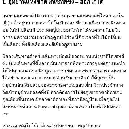
1. อุทยานแห่งชาติไดเซทสึซัง – ฮอกไกโด
อุทยานแห่งชาติ Daisetsuzan เป็นอุทยานแห่งชาติที่ใหญ่ที่สุดใน
ญี่ปุ่น ตั้งอยู่บนเกาะฮอกไกโด นักท่องเที่ยวมาเยือน การเดินทาง
ชมใบไม้เปลี่ยนสี ประเทศญี่ปุ่น ฮอกไกโด ได้รับความนิยมใน
การชมความงามของป่าฤดูใบไม้ร่วง นี่คือเวลาที่ใบไม้เปลี่ยน
เป็นสีแดง ทั้งสีเหลืองและสีเขียวดูสวยงาม
มีสองเส้นทางสำหรับเส้นทางท่องเที่ยวอุทยานแห่งชาติไดเซทสึ
ซัง เป็นเส้นทางที่ขึ้นจากเนินเขาจากทิศทางต่างๆ แต่เราแนะนำ
ให้ไปตามแนวชายฝั่ง ภูเขาอาซาฮิดาเกะเพราะสามารถเดินทาง
ได้อย่างสะดวกสบาย เหมาะสำหรับการเดินป่าใต้ภูเขาเป็น
หมู่บ้านอันเงียบสงบของอาซาฮิดาเกะออนเซ็น มีรถประจำทาง
วิ่งเข้าหมู่บ้านตลอดทั้งปี หากต้องการไปยังภูเขาอาซาฮิดาเกะ
คุณต้องขึ้นรถเคเบิลอาซาฮิดาเกะที่สถานีหมู่บ้าน เมื่อคุณไป
ถึงที่หมายที่สถานี Sugatami คุณจะต้องเดินต่อไปเพื่อไปถึงยอด
เขา
ช่วงเวลาชมใบไม้เปลี่ยนสี : กันยายน – พฤศจิกายน