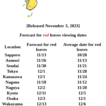
[Released November 3, 2023]
Forecast for
red
leaves viewing dates
Forecast for red
Average date for red
Location
leaves
leaves
Sapporo
11/13
10/28
Aomori
11/16
11/13
Sendai
11/30
11/21
Tokyo
12/1
11/28
Kanazawa
12/1
11/24
Nagano
11/18
11/12
Nagoya
12/2
11/28
Kyoto
12/11
12/5
Osaka
12/3
12/1
Wakayama
12/13
12/6