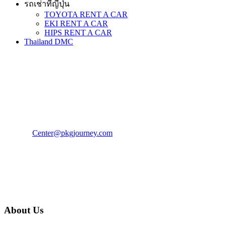
รถเช่าที่ญี่ปุ่น
TOYOTA RENT A CAR
EKI RENT A CAR
HIPS RENT A CAR
Thailand DMC
PKG JOURNEY
โทร : 02 676 3303 / 02 003 4883
แฟ็กซ์ : 02 003 4880
E-Mail :
Center@pkgjourney.com
บริษัท พีเคจี เจอร์นีย์ไลน์ จำกัด
32/249 แจ้งวัฒนะ ปากเกร็ด นนทบุรี 11120
About Us