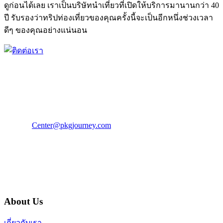
ดูก่อนได้เลย เราเป็นบริษัทนำเที่ยวที่เปิดให้บริการมานานกว่า 40
ปี รับรองว่าทริปท่องเที่ยวของคุณครั้งนี้จะเป็นอีกหนึ่งช่วงเวลา
ดีๆ ของคุณอย่างแน่นอน
PKG JOURNEY
โทร : 02 676 3303 / 02 003 4883
แฟ็กซ์ : 02 003 4880
E-Mail :
Center@pkgjourney.com
บริษัท พีเคจี เจอร์นีย์ไลน์ จำกัด
32/249 แจ้งวัฒนะ ปากเกร็ด นนทบุรี 11120
About Us
เกี่ยวกับเรา