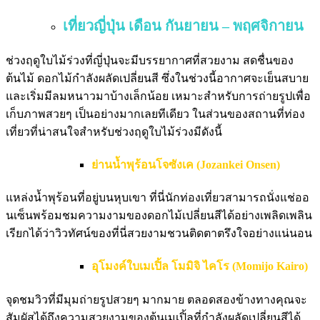
เที่ยวญี่ปุ่น เดือน กันยายน – พฤศจิกายน
ช่วงฤดูใบไม้ร่วงที่ญี่ปุ่นจะมีบรรยากาศที่สวยงาม สดชื่นของ
ต้นไม้ ดอกไม้กำลังผลัดเปลี่ยนสี ซึ่งในช่วงนี้อากาศจะเย็นสบาย
และเริ่มมีลมหนาวมาบ้างเล็กน้อย เหมาะสำหรับการถ่ายรูปเพื่อ
เก็บภาพสวยๆ เป็นอย่างมากเลยทีเดียว ในส่วนของสถานที่ท่อง
เที่ยวที่น่าสนใจสำหรับช่วงฤดูใบไม้ร่วงมีดังนี้
ย่านน้ำพุร้อนโจซังเค (Jozankei Onsen)
แหล่งน้ำพุร้อนที่อยู่บนหุบเขา ที่นี่นักท่องเที่ยวสามารถนั่งแช่ออ
นเซ็นพร้อมชมความงามของดอกไม้เปลี่ยนสีได้อย่างเพลิดเพลิน
เรียกได้ว่าวิวทัศน์ของที่นี่สวยงามชวนติดตาตรึงใจอย่างแน่นอน
อุโมงค์ใบเมเปิ้ล โมมิจิ ไคโร (Momijo Kairo)
จุดชมวิวที่มีมุมถ่ายรูปสวยๆ มากมาย ตลอดสองข้างทางคุณจะ
สัมผัสได้ถึงความสวยงามของต้นเมเปิ้ลที่กำลังผลัดเปลี่ยนสีได้