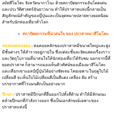
งมัตสึโมโตะ จังหวัดนากาโนะ ด้วยสถาปัตยกรรมอันโดดเด่น
และประวัติศาสตร์อันยาวนาน ทำให้ปราสาทแห่งนี้กลายเป็น
สัญลักษณ์สำคัญของญี่ปุ่นและเป็นจุดหมายปลายทางยอดนิยม
สำหรับนักท่องเที่ยวทั่วโลก
สถาปัตยกรรมที่น่าสนใจ ของ ปราสาทมาสึโมโตะ
หอคอยดอนจอน
: หอคอยหลักของปราสาทมีขนาดใหญ่และสูง
มีชั้นต่างๆ ให้สำรวจอยู่ภายใน ซึ่งแต่ละชั้นจะจัดแสดงเรื่องราว
และวัตถุโบราณที่น่าสนใจให้นักท่องเที่ยวได้รับชม นอกจากนี้ที่
ยอดปราสาท ก็สามารถมองเห็นทิวทัศน์ของเมืองมาสึโมโตะ
และเทือกเขาแอลป์ญี่ปุ่นได้อย่างชัดเจน โดยเฉพาะในฤดูใบไม้
เปลี่ยนสี จะเห็นใบไม้เปลี่ยนสีเป็นสีแดง เหลือง ส้ม สร้าง
บรรยากาศที่โรแมนติกเป็นอย่างมาก
ปีกนก
: ปราสาทมีปีกนกที่ยื่นออกไปทั้งสี่ด้าน ทำให้มีลักษณะ
คล้ายปีกนกที่กำลังกางออก ซึ่งเป็นเอกลักษณ์เฉพาะของ
ปราสาทแห่งนี้