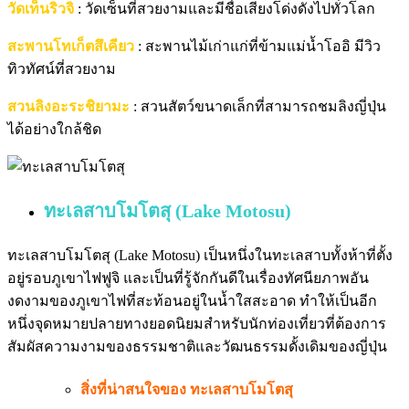
วัดเท็นริวจิ
: วัดเซ็นที่สวยงามและมีชื่อเสียงโด่งดังไปทั่วโลก
สะพานโทเก็ตสึเคียว
: สะพานไม้เก่าแก่ที่ข้ามแม่น้ำโออิ มีวิว
ทิวทัศน์ที่สวยงาม
สวนลิงอะระชิยามะ
: สวนสัตว์ขนาดเล็กที่สามารถชมลิงญี่ปุ่น
ได้อย่างใกล้ชิด
ทะเลสาบโมโตสุ (Lake Motosu)
ทะเลสาบโมโตสุ (Lake Motosu) เป็นหนึ่งในทะเลสาบทั้งห้าที่ตั้ง
อยู่รอบภูเขาไฟฟูจิ และเป็นที่รู้จักกันดีในเรื่องทัศนียภาพอัน
งดงามของภูเขาไฟที่สะท้อนอยู่ในน้ำใสสะอาด ทำให้เป็นอีก
หนึ่งจุดหมายปลายทางยอดนิยมสำหรับนักท่องเที่ยวที่ต้องการ
สัมผัสความงามของธรรมชาติและวัฒนธรรมดั้งเดิมของญี่ปุ่น
สิ่งที่น่าสนใจของ ทะเลสาบโมโตสุ