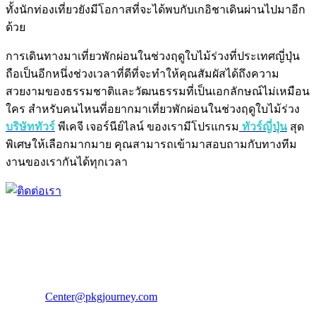
ทั้งนักท่องเที่ยวยังมีโอกาสที่จะได้พบกับเกอิชาเดินผ่านไปมาอีก
ด้วย
การเดินทางมาเที่ยวพักผ่อนในช่วงฤดูใบไม้ร่วงที่ประเทศญี่ปุ่น
ถือเป็นอีกหนึ่งช่วงเวลาที่ดีที่จะทำให้คุณสัมผัสได้ถึงความ
สวยงามของธรรมชาติและวัฒนธรรมที่เป็นเอกลักษณ์ไม่เหมือน
ใคร สำหรับคนไหนที่อยากมาเที่ยวพักผ่อนในช่วงฤดูใบไม้ร่วง
บริษัททัวร์
พีเคจี เจอร์นีย์ไลน์ ของเรามีโปรแกรม
ทัวร์ญี่ปุ่น
สุด
พิเศษให้เลือกมากมาย คุณสามารถเข้ามาสอบถามกับทางทีม
งานของเรากันได้ทุกเวลา
PKG JOURNEY
โทร : 02 676 3303 / 02 003 4883
แฟ็กซ์ : 02 003 4880
E-Mail :
Center@pkgjourney.com