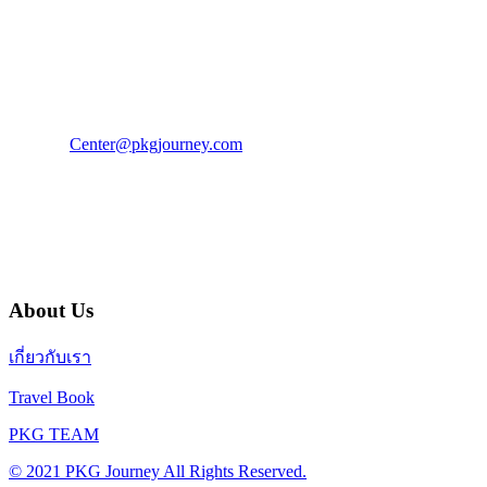
PKG JOURNEY
โทร : 02 676 3303 / 02 003 4883
แฟ็กซ์ : 02 003 4880
E-Mail :
Center@pkgjourney.com
บริษัท พีเคจี เจอร์นีย์ไลน์ จำกัด
32/249 แจ้งวัฒนะ ปากเกร็ด นนทบุรี 11120
About Us
เกี่ยวกับเรา
Travel Book
PKG TEAM
© 2021 PKG Journey All Rights Reserved.