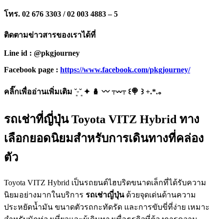
โทร. 02 676 3303 / 02 003 4883 – 5
ติดตามข่าวสารของเราได้ที่
Line id : @pkgjourney
Facebook page :
https://www.facebook.com/pkgjourney/
คลิ๊กเพื่ออ่านเพิ่มเติม ˘͈ᵕ˘͈ ✦ 🪆 〰️ ߹𖥦߹ ꒰🍭 ꒱ +.*.｡
รถเช่าที่ญี่ปุ่น Toyota VITZ Hybrid ทาง
เลือกยอดนิยมสำหรับการเดินทางที่คล่อง
ตัว
Toyota VITZ Hybrid เป็นรถยนต์ไฮบริดขนาดเล็กที่ได้รับความ
นิยมอย่างมากในบริการ
รถเช่าญี่ปุ่น
ด้วยจุดเด่นด้านความ
ประหยัดน้ำมัน ขนาดตัวรถกะทัดรัด และการขับขี่ที่ง่าย เหมาะ