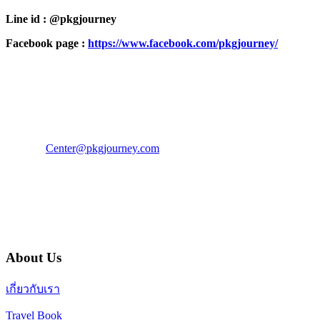
Line id : @pkgjourney
Facebook page :
https://www.facebook.com/pkgjourney/
PKG JOURNEY
โทร : 02 676 3303 / 02 003 4883
แฟ็กซ์ : 02 003 4880
E-Mail :
Center@pkgjourney.com
บริษัท พีเคจี เจอร์นีย์ไลน์ จำกัด
32/249 แจ้งวัฒนะ ปากเกร็ด นนทบุรี 11120
About Us
เกี่ยวกับเรา
Travel Book