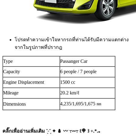
โปรดทำความเข้าใจหากรถที่ท่านได้รับมีความแตกต่าง
จากในรูปภาพที่ปรากฎ
Type
Passanger Car
Capacity
6 people / 7 people
Engine Displacement
1500 cc
Mileage
20.2 km/ℓ
4,235/1,695/1,675 ㎜
Dimensions
คลิ๊กเพื่ออ่านเพิ่มเติม ˘͈ᵕ˘͈ ✦ 🪆 〰️ ߹𖥦߹ ꒰🍭 ꒱ +.*.｡