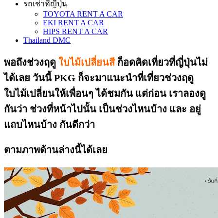
รถเช่าที่ญี่ปุ่น
TOYOTA RENT A CAR
EKI RENT A CAR
HIPS RENT A CAR
Thailand DMC
พอถึงช่วงฤดู
ใบไม้เปลี่ยนสี
ก็อดคิดเที่ยวที่ญี่ปุ่นไม่
ได้เลย วันนี้ PKG ก็จะมาแนะนำที่เที่ยวช่วงฤดู
ใบไม้เปลี่ยนให้เพื่อนๆ ได้ชมกัน แต่ก่อน เราลองดู
กันว่า ช่วงที่หน้าไปนั้น เป็นช่วงไหนบ้าง และ อยู่
แถบไหนบ้าง กันดีกว่า
ตามภาพด้านล่างนี้ได้เลย