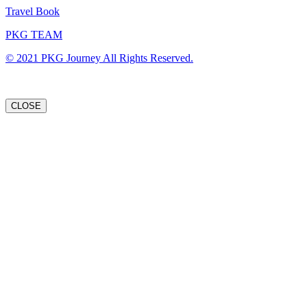
Travel Book
PKG TEAM
© 2021 PKG Journey All Rights Reserved.
CLOSE