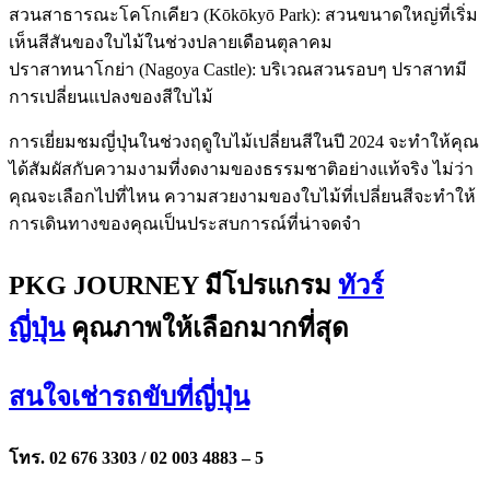
สวนสาธารณะโคโกเคียว (Kōkōkyō Park): สวนขนาดใหญ่ที่เริ่ม
เห็นสีสันของใบไม้ในช่วงปลายเดือนตุลาคม
ปราสาทนาโกย่า (Nagoya Castle): บริเวณสวนรอบๆ ปราสาทมี
การเปลี่ยนแปลงของสีใบไม้
การเยี่ยมชมญี่ปุ่นในช่วงฤดูใบไม้เปลี่ยนสีในปี 2024 จะทำให้คุณ
ได้สัมผัสกับความงามที่งดงามของธรรมชาติอย่างแท้จริง ไม่ว่า
คุณจะเลือกไปที่ไหน ความสวยงามของใบไม้ที่เปลี่ยนสีจะทำให้
การเดินทางของคุณเป็นประสบการณ์ที่น่าจดจำ
PKG JOURNEY มีโปรแกรม
ทัวร์
ญี่ปุ่น
คุณภาพให้เลือกมากที่สุด
สนใจเช่ารถขับที่ญี่ปุ่น
โทร. 02 676 3303 / 02 003 4883 – 5