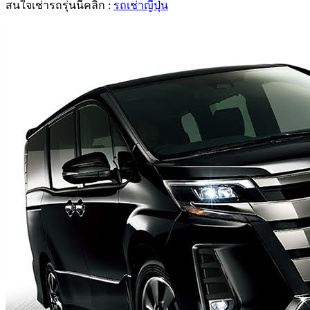
สนใจเช่ารถรุ่นนี้คลิ๊ก :
รถเช่าญี่ปุ่น