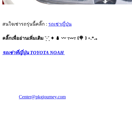
สนใจเช่ารถรุ่นนี้คลิ๊ก :
รถเช่าญี่ปุ่น
คลิ๊กเพื่ออ่านเพิ่มเติม ˘͈ᵕ˘͈ ✦ 🪆 〰️ ߹𖥦߹ ꒰🍭 ꒱ +.*.｡
รถเช่าที่ญี่ปุ่น TOYOTA NOAH
PKG JOURNEY
โทร : 02 676 3303 / 02 003 4883
แฟ็กซ์ : 02 003 4880
E-Mail :
Center@pkgjourney.com
บริษัท พีเคจี เจอร์นีย์ไลน์ จำกัด
32/249 แจ้งวัฒนะ ปากเกร็ด นนทบุรี 11120