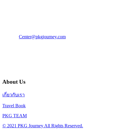
PKG JOURNEY
โทร : 02 676 3303 / 02 003 4883
แฟ็กซ์ : 02 003 4880
E-Mail :
Center@pkgjourney.com
บริษัท พีเคจี เจอร์นีย์ไลน์ จำกัด
32/249 แจ้งวัฒนะ ปากเกร็ด นนทบุรี 11120
About Us
เกี่ยวกับเรา
Travel Book
PKG TEAM
© 2021 PKG Journey All Rights Reserved.