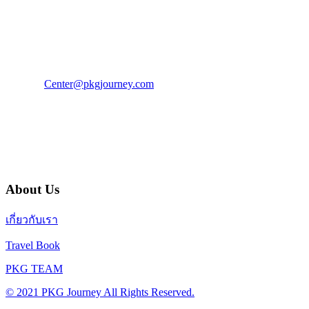
PKG JOURNEY
โทร : 02 676 3303 / 02 003 4883
แฟ็กซ์ : 02 003 4880
E-Mail :
Center@pkgjourney.com
บริษัท พีเคจี เจอร์นีย์ไลน์ จำกัด
32/249 แจ้งวัฒนะ ปากเกร็ด นนทบุรี 11120
About Us
เกี่ยวกับเรา
Travel Book
PKG TEAM
© 2021 PKG Journey All Rights Reserved.