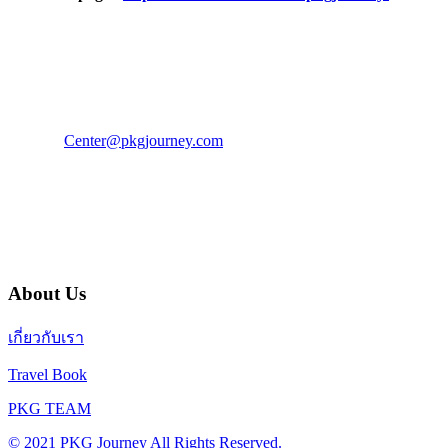
PKG JOURNEY
โทร : 02 676 3303 / 02 003 4883
แฟ็กซ์ : 02 003 4880
E-Mail :
Center@pkgjourney.com
บริษัท พีเคจี เจอร์นีย์ไลน์ จำกัด
32/249 แจ้งวัฒนะ ปากเกร็ด นนทบุรี 11120
About Us
เกี่ยวกับเรา
Travel Book
PKG TEAM
© 2021 PKG Journey All Rights Reserved.