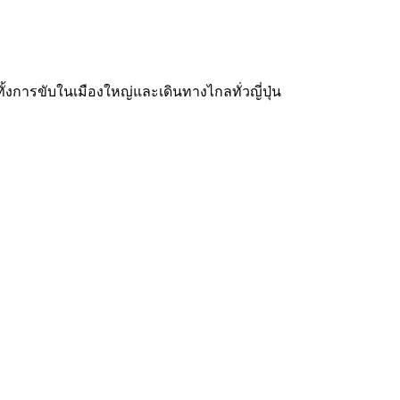
ทั้งการขับในเมืองใหญ่และเดินทางไกลทั่วญี่ปุ่น