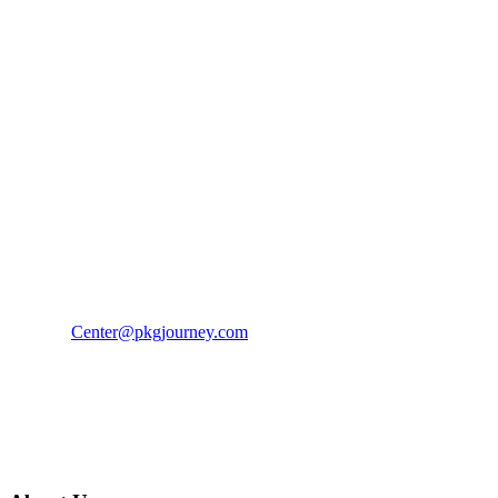
PKG JOURNEY
โทร : 02 676 3303 / 02 003 4883
แฟ็กซ์ : 02 003 4880
E-Mail :
Center@pkgjourney.com
บริษัท พีเคจี เจอร์นีย์ไลน์ จำกัด
32/249 แจ้งวัฒนะ ปากเกร็ด นนทบุรี 11120