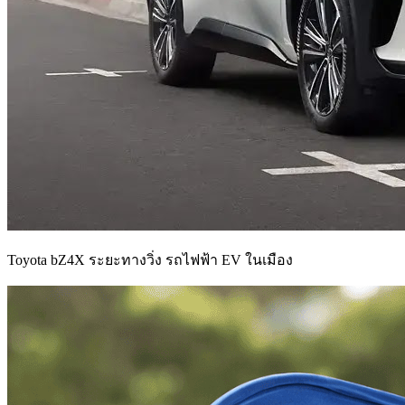
Toyota bZ4X ระยะทางวิ่ง รถไฟฟ้า EV ในเมือง