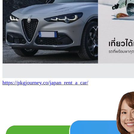
https://pkgjourney.co/japan_rent_a_car/