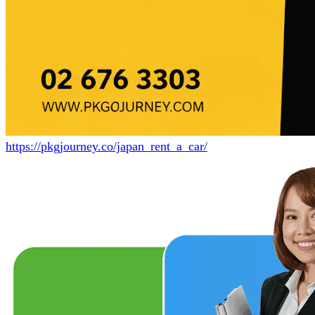
https://pkgjourney.co/japan_rent_a_car/