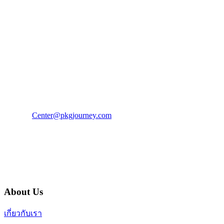
PKG JOURNEY
โทร : 02 676 3303 / 02 003 4883
แฟ็กซ์ : 02 003 4880
E-Mail :
Center@pkgjourney.com
บริษัท พีเคจี เจอร์นีย์ไลน์ จำกัด
32/249 แจ้งวัฒนะ ปากเกร็ด นนทบุรี 11120
About Us
เกี่ยวกับเรา