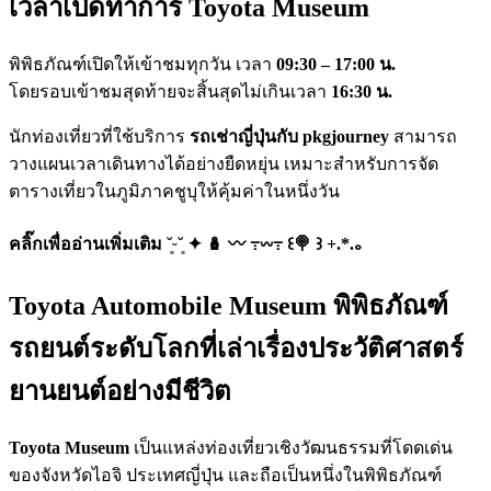
เวลาเปิดทำการ Toyota Museum
พิพิธภัณฑ์เปิดให้เข้าชมทุกวัน เวลา
09:30 – 17:00 น.
โดยรอบเข้าชมสุดท้ายจะสิ้นสุดไม่เกินเวลา
16:30 น.
นักท่องเที่ยวที่ใช้บริการ
รถเช่าญี่ปุ่นกับ pkgjourney
สามารถ
วางแผนเวลาเดินทางได้อย่างยืดหยุ่น เหมาะสำหรับการจัด
ตารางเที่ยวในภูมิภาคชูบุให้คุ้มค่าในหนึ่งวัน
คลิ๊กเพื่ออ่านเพิ่มเติม ˘͈ᵕ˘͈ ✦ 🪆 〰️ ߹𖥦߹ ꒰🍭 ꒱ +.*.｡
Toyota Automobile Museum พิพิธภัณฑ์
รถยนต์ระดับโลกที่เล่าเรื่องประวัติศาสตร์
ยานยนต์อย่างมีชีวิต
Toyota Museum
เป็นแหล่งท่องเที่ยวเชิงวัฒนธรรมที่โดดเด่น
ของจังหวัดไอจิ ประเทศญี่ปุ่น และถือเป็นหนึ่งในพิพิธภัณฑ์