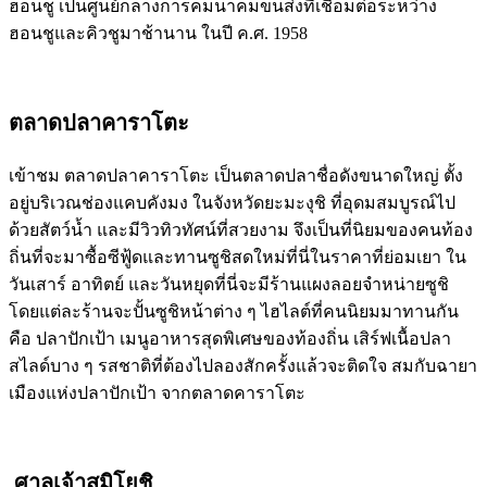
ฮอนชู เป็นศูนย์กลางการคมนาคมขนส่งที่เชื่อมต่อระหว่าง
ฮอนชูและคิวชูมาช้านาน ในปี ค.ศ. 1958
ตลาดปลาคาราโตะ
เข้าชม ตลาดปลาคาราโตะ เป็นตลาดปลาชื่อดังขนาดใหญ่ ตั้ง
อยู่บริเวณช่องแคบคังมง ในจังหวัดยะมะงุชิ ที่อุดมสมบูรณ์ไป
ด้วยสัตว์น้ำ และมีวิวทิวทัศน์ที่สวยงาม จึงเป็นที่นิยมของคนท้อง
ถิ่นที่จะมาซื้อซีฟู้ดและทานซูชิสดใหม่ที่นี่ในราคาที่ย่อมเยา ใน
วันเสาร์ อาทิตย์ และวันหยุดที่นี่จะมีร้านแผงลอยจำหน่ายซูชิ
โดยแต่ละร้านจะปั้นซูชิหน้าต่าง ๆ ไฮไลต์ที่คนนิยมมาทานกัน
คือ ปลาปักเป้า เมนูอาหารสุดพิเศษของท้องถิ่น เสิร์ฟเนื้อปลา
สไลด์บาง ๆ รสชาติที่ต้องไปลองสักครั้งแล้วจะติดใจ สมกับฉายา
เมืองแห่งปลาปักเป้า จากตลาดคาราโตะ
ศาลเจ้าสุมิโยชิ