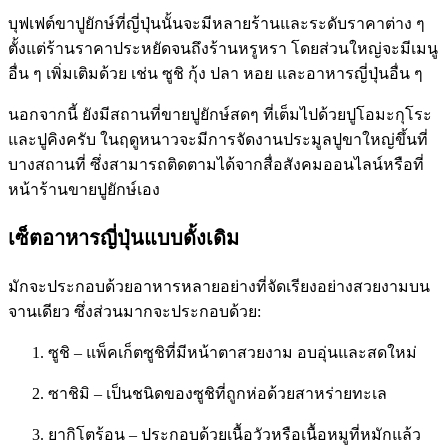
บุฟเฟต์ขาปูยักษ์ที่ญี่ปุ่นนั้นจะมีหลายร้านและระดับราคาต่าง ๆ
ตั้งแต่ร้านราคาประหยัดจนถึงร้านหรูหรา โดยส่วนใหญ่จะมีเมนู
อื่น ๆ เพิ่มเติมด้วย เช่น ซูชิ กุ้ง ปลา หอย และอาหารญี่ปุ่นอื่น ๆ
นอกจากนี้ ยังมีสถานที่ขายปูยักษ์สดๆ ที่เต็มไปด้วยปูโอมะกุโระ
และปูคิงครับ ในฤดูหนาวจะมีการจัดงานประมูลปูขาใหญ่ขึ้นที่
บางสถานที่ ซึ่งสามารถติดตามได้จากสื่อสังคมออนไลน์หรือที่
หน้าร้านขายปูยักษ์เอง
เซ็ตอาหารญี่ปุ่นแบบดั้งเดิม
มักจะประกอบด้วยอาหารหลายอย่างที่จัดเรียงอย่างสวยงามบน
จานเดียว ซึ่งส่วนมากจะประกอบด้วย:
ซูชิ – แพ็คเก็ตซูชิที่มีหน้าตาสวยงาม อบอุ่นและสดใหม่
ซาชิมิ – เป็นชนิดของซูชิที่ถูกห่อด้วยสาหร่ายทะเล
ยากิโตร้อน – ประกอบด้วยเนื้อวัวหรือเนื้อหมูที่หมักแล้ว