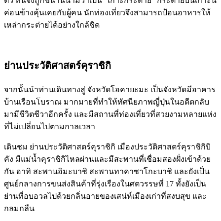
ตัว ที่นี่จึงถูกขนานนามว่าเป็น “เกาะกระต่าย” กระต่ายบนเกาะนี้
ค่อนข้างคุ้นเคยกับผู้คน นักท่องเที่ยวจึงสามารถป้อนอาหารให้
เหล่ากระต่ายได้อย่างใกล้ชิด
ย่านประวัติศาสตร์คุราชิกิ
จากนั้นนำท่านเดินทางสู่ จังหวัดโอคายะมะ เป็นจังหวัดมีอาคาร
บ้านเรือนโบราณ มากมายที่ทำให้ทัศนียภาพญี่ปุ่นในอดีตกลับ
มามีชีวิตชีวาอีกครั้ง และมีสถานที่ท่องเที่ยวที่สวยงามหลายแห่ง
ที่ไม่เปลี่ยนไปตามกาลเวลา
เดินชม ย่านประวัติศาสตร์คุราชิกิ เมืองประวัติศาสตร์คุราชิกิบิ
คัง มีแม่น้ำคุราชิกิไหลผ่านและมีสะพานที่เชื่อมสองฝั่งเข้าด้วย
กัน อาทิ สะพานอิมะบาชิ สะพานทาคาซาโกะบาชิ และยังเป็น
ศูนย์กลางการขนส่งสินค้าที่รุ่งเรืองในศตวรรษที่ 17 ทั้งยังเป็น
ย่านที่อบอวลไปด้วยกลิ่นอายของเสน่ห์เมืองเก่าที่สงบสุข และ
กลมกลืน