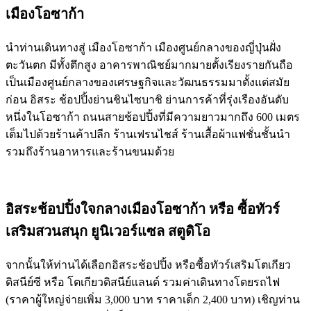
เมืองโอซาก้า
นำท่านเดินทางสู่ เมืองโอซาก้า เมืองศูนย์กลางของญี่ปุ่นฝั่ง
ตะวันตก มีทั้งตึกสูง อาคารพาณิชย์มากมายตั้งเรียงรายกันถือ
เป็นเมืองศูนย์กลางของเศรษฐกิจและวัฒนธรรมมาตั้งแต่สมัย
ก่อน อิสระ ช้อปปิ้งย่านชินไซบาชิ ย่านการค้าที่รุ่งเรืองอันดับ
หนึ่งในโอซาก้า ถนนสายช้อปปิ้งที่มีความยาวมากถึง 600 เมตร
เต็มไปด้วยร้านค้าปลีก ร้านเฟรนไชส์ ร้านเสื้อผ้าแฟชั่นชั้นนำ
รวมถึงร้านอาหารและร้านขนมด้วย
อิสระช้อปปิ้งใจกลางเมืองโอซาก้า หรือ ซื้อทัวร์
เสริมสวนสนุก ยูนิเวอร์แซล สตูดิโอ
จากนั้นให้ท่านได้เลือกอิสระช้อปปิ้ง หรือซื้อทัวร์เสริมโตเกียว
ดิสนีย์ซี หรือ โตเกียวดิสนีย์แลนด์ รวมค่าเดินทางโดยรถไฟ
(ราคาผู้ใหญ่จ่ายเพิ่ม 3,000 บาท ราคาเด็ก 2,400 บาท) เชิญท่าน