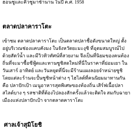
ฮอนชูและคิวชูมาช้านาน ในปี ค.ศ. 1958
ตลาดปลาคาราโตะ
เข้าชม ตลาดปลาคาราโตะ เป็นตลาดปลาชื่อดังขนาดใหญ่ ตั้ง
อยู่บริเวณช่องแคบคังมง ในจังหวัดยะมะงุชิ ที่อุดมสมบูรณ์ไป
ด้วยสัตว์น้ำ และมีวิวทิวทัศน์ที่สวยงาม จึงเป็นที่นิยมของคนท้อง
ถิ่นที่จะมาซื้อซีฟู้ดและทานซูชิสดใหม่ที่นี่ในราคาที่ย่อมเยา ใน
วันเสาร์ อาทิตย์ และวันหยุดที่นี่จะมีร้านแผงลอยจำหน่ายซูชิ
โดยแต่ละร้านจะปั้นซูชิหน้าต่าง ๆ ไฮไลต์ที่คนนิยมมาทานกัน
คือ ปลาปักเป้า เมนูอาหารสุดพิเศษของท้องถิ่น เสิร์ฟเนื้อปลา
สไลด์บาง ๆ รสชาติที่ต้องไปลองสักครั้งแล้วจะติดใจ สมกับฉายา
เมืองแห่งปลาปักเป้า จากตลาดคาราโตะ
ศาลเจ้าสุมิโยชิ