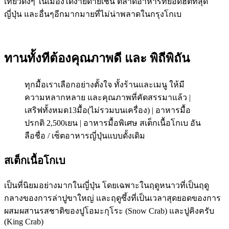
เที่ยวดังๆ ในเมืองได้ง่ายดายเช่น ตลาดอาหารที่ยอดฮิตที่สุด
ญี่ปุ่น และอื่นๆอีกมากมายที่ไม่น่าพลาดในกรุงโกเบ
ทานทั้งทีต้องคุณภาพดี และ พิถีพิถัน
ทุกมื้อเราเลือกอย่างตั้งใจ ทั้งร้านและเมนู ให้มี
ความหลากหลาย และคุณภาพที่คัดสรรมาแล้ว |
เสริฟทั้งหมด13มื้อ(ไม่รวมบนเครื่อง) | อาหารมื้อ
ปรกติ 2,500เยน | อาหารมื้อพิเศษ สเต็กเนื้อโกเบ อัน
ลือชื่อ / เซ็ตอาหารญี่ปุ่นแบบดั้งเดิม
สเต็กเนื้อโกเบ
เป็นที่นิยมอย่างมากในญี่ปุ่น โดยเฉพาะในฤดูหนาวที่เป็นฤดู
กลางของการล่าปูขาใหญ่ และฤดูซึ้งที่เป็นเวลาสุดยอดของการ
ผสมผสานรสชาติของปูโอมะกุโระ (Snow Crab) และปูคิงครับ
(King Crab)