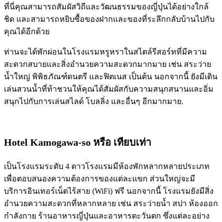
ที่นี่คุณสามารถสัมผัสวิถีและวัฒนธรรมของญี่ปุ่นได้อย่างใกล้
ชิด และสามารถหยิบซื้อของฝากและของที่ระลึกกลับบ้านไปกับ
คุณได้อีกด้วย
ท่านจะได้พักผ่อนในโรงแรมหรูหราในสไตล์รีสอร์ทที่มีความ
สะดวกสบายและสิ่งอำนวยความสะดวกมากมาย เช่น สระว่าย
น้ำใหญ่ พิพิธภัณฑ์ดนตรี และฟิตเนส เป็นต้น นอกจากนี้ ยังมีเดิน
เล่นสวนน้ำที่ท้าชวนให้คุณได้สัมผัสกับความสนุกสนานและอิ่ม
สนุกไปกับการเล่นสไลด์ โบลลิ่ง และอื่นๆ อีกมากมาย.
Hotel Kamogawa-so
หรือ เทียบเท่า
เป็นโรงแรมระดับ 4 ดาวโรงแรมมีห้องพักหลากหลายประเภท
เพื่อตอบสนองความต้องการของแต่ละแขก ส่วนใหญ่จะมี
บริการอินเทอร์เน็ตไร้สาย (WiFi) ฟรี นอกจากนี้ โรงแรมยังมีสิ่ง
อำนวยความสะดวกที่หลากหลาย เช่น สระว่ายน้ำ สปา ห้องออก
กำลังกาย ร้านอาหารญี่ปุ่นและอาหารตะวันตก ซึ่งแต่ละอย่าง