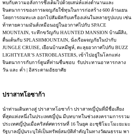
พบกับความอลังการซึ่งเต็มไปด้วยเสน่ห์แห่งตำนานและ
จินตนาการของการผจญภัยใช้ทุนในการก่อสร้าง 600 ล้านเยน
โดยการถมทะเล ออกไปสัมผัสกับเครื่องเล่นในหลายรูปแบบ เช่น
ท้าทายความมันส์เหมือนอยู่ในอวกาศไปกับ SPACE
MOUNTAIN, ระทึกขวัญกับ HAUNTED MANSION บ้านผีสิง,
ตื่นเต้นกับ SPLASHMOUNTAIN, นั่งเรือผจญภัยในป่ากับ
JUNGLE CRUISE, เยือนบ้านหมีพูห์, ตะลุยอวกาศไปกับ BUZZ
LIGHTYEAR’S ASTROBLASTERS, เข้าไปอยู่ในโลกแห่ง
จินตนาการกับการ์ตูนที่ท่านชื่นชอบ รับประทานอาหารกลาง
วัน และ ค่ำ | อิสระตามอัธยาศัย
ปราสาทโอซาก้า
นำท่านเดินทางสู่ ปราสาทโอซาก้า ปราสาทญี่ปุ่นที่มีชื่อเสียง
ที่สุดแห่งหนึ่งในประเทศญี่ปุ่น มีบทบาทในช่วงสงครามการรวม
ประเทศญี่ปุ่นเมื่อคริสต์ศตวรรษที่ 16 ในยุค อะซุชิโมะโมะยะมะ
รัฐบาลญี่ปุ่นระบุให้เป็นทรัพย์สมบัติสำคัญในทางวัฒนธรรม พา