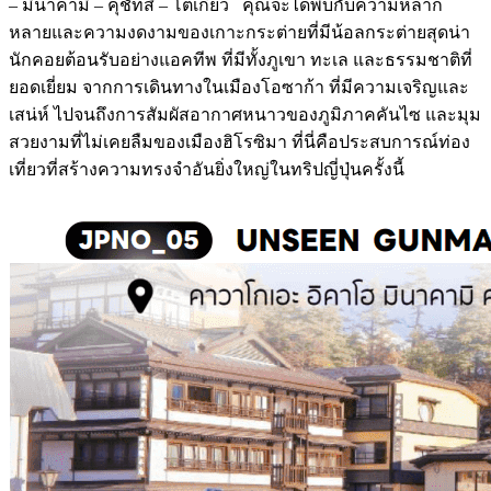
– มินาคามิ – คุชัทสึ – โตเกียว คุณจะได้พบกับความหลาก
หลายและความงดงามของเกาะกระต่ายที่มีน้อลกระต่ายสุดน่า
นักคอยต้อนรับอย่างแอคทีพ ที่มีทั้งภูเขา ทะเล และธรรมชาติที่
ยอดเยี่ยม จากการเดินทางในเมืองโอซาก้า ที่มีความเจริญและ
เสน่ห์ ไปจนถึงการสัมผัสอากาศหนาวของภูมิภาคคันไซ และมุม
สวยงามที่ไม่เคยลืมของเมืองฮิโรซิมา ที่นี่คือประสบการณ์ท่อง
เที่ยวที่สร้างความทรงจำอันยิ่งใหญ่ในทริปญี่ปุ่นครั้งนี้