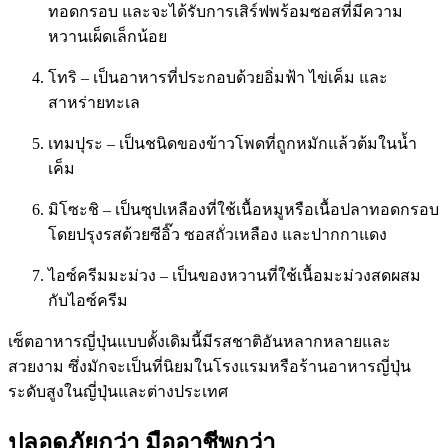
ทอดกรอบ และจะได้รับการเสิร์ฟพร้อมซอสที่มีความ
หวานเผ็ดเล็กน้อย
โทริ – เป็นอาหารที่ประกอบด้วยอิ่มฟ้า ไข่เค็ม และ
สาหร่ายทะเล
เทมปุระ – เป็นชนิดของข้าวโพดที่ถูกหมักแล้วต้มในน้ำ
เค็ม
มิโซะชิ – เป็นซุปเหลืองที่ใช้เนื้อหมูหรือเนื้อปลาทอดกรอบ
โดยปรุงรสด้วยซีอิ๊ว ซอสถั่วเหลือง และปากกาแดง
ไอซ์ครีมมะม่วง – เป็นของหวานที่ใช้เนื้อมะม่วงสดผสม
กับไอซ์ครีม
เซ็ตอาหารญี่ปุ่นแบบดั้งเดิมนี้มีรสชาติอันหลากหลายและ
สวยงาม ซึ่งมักจะเป็นที่นิยมในโรงแรมหรือร้านอาหารญี่ปุ่น
ระดับสูงในญี่ปุ่นและต่างประเทศ
ปลอดภัยกว่า มืออาชีพกว่า