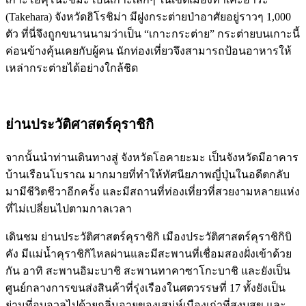
(Takehara) จังหวัดฮิโรชิม่า มีฝูงกระต่ายป่าอาศัยอยู่ราวๆ 1,000
ตัว ที่นี่จึงถูกขนานนามว่าเป็น “เกาะกระต่าย” กระต่ายบนเกาะนี้
ค่อนข้างคุ้นเคยกับผู้คน นักท่องเที่ยวจึงสามารถป้อนอาหารให้
เหล่ากระต่ายได้อย่างใกล้ชิด
ย่านประวัติศาสตร์คุราชิกิ
จากนั้นนำท่านเดินทางสู่ จังหวัดโอคายะมะ เป็นจังหวัดมีอาคาร
บ้านเรือนโบราณ มากมายที่ทำให้ทัศนียภาพญี่ปุ่นในอดีตกลับ
มามีชีวิตชีวาอีกครั้ง และมีสถานที่ท่องเที่ยวที่สวยงามหลายแห่ง
ที่ไม่เปลี่ยนไปตามกาลเวลา
เดินชม ย่านประวัติศาสตร์คุราชิกิ เมืองประวัติศาสตร์คุราชิกิบิ
คัง มีแม่น้ำคุราชิกิไหลผ่านและมีสะพานที่เชื่อมสองฝั่งเข้าด้วย
กัน อาทิ สะพานอิมะบาชิ สะพานทาคาซาโกะบาชิ และยังเป็น
ศูนย์กลางการขนส่งสินค้าที่รุ่งเรืองในศตวรรษที่ 17 ทั้งยังเป็น
ย่านที่อบอวลไปด้วยกลิ่นอายของเสน่ห์เมืองเก่าที่สงบสุข และ