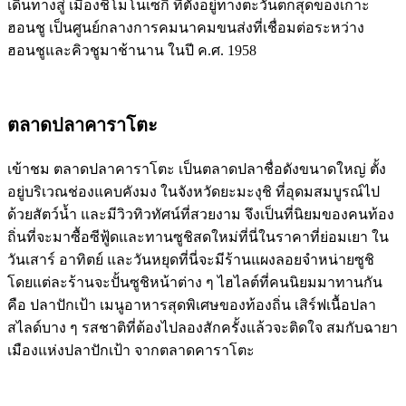
เดินทางสู่ เมืองชิโมโนเซกิ ที่ตั้งอยู่ทางตะวันตกสุดของเกาะ
ฮอนชู เป็นศูนย์กลางการคมนาคมขนส่งที่เชื่อมต่อระหว่าง
ฮอนชูและคิวชูมาช้านาน ในปี ค.ศ. 1958
ตลาดปลาคาราโตะ
เข้าชม ตลาดปลาคาราโตะ เป็นตลาดปลาชื่อดังขนาดใหญ่ ตั้ง
อยู่บริเวณช่องแคบคังมง ในจังหวัดยะมะงุชิ ที่อุดมสมบูรณ์ไป
ด้วยสัตว์น้ำ และมีวิวทิวทัศน์ที่สวยงาม จึงเป็นที่นิยมของคนท้อง
ถิ่นที่จะมาซื้อซีฟู้ดและทานซูชิสดใหม่ที่นี่ในราคาที่ย่อมเยา ใน
วันเสาร์ อาทิตย์ และวันหยุดที่นี่จะมีร้านแผงลอยจำหน่ายซูชิ
โดยแต่ละร้านจะปั้นซูชิหน้าต่าง ๆ ไฮไลต์ที่คนนิยมมาทานกัน
คือ ปลาปักเป้า เมนูอาหารสุดพิเศษของท้องถิ่น เสิร์ฟเนื้อปลา
สไลด์บาง ๆ รสชาติที่ต้องไปลองสักครั้งแล้วจะติดใจ สมกับฉายา
เมืองแห่งปลาปักเป้า จากตลาดคาราโตะ