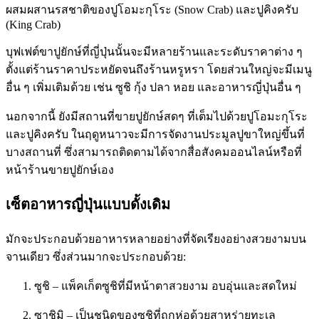
ผสมผสานรสชาติของปูโอมะกุโระ (Snow Crab) และปูคิงครับ
(King Crab)
บุฟเฟต์ขาปูยักษ์ที่ญี่ปุ่นนั้นจะมีหลายร้านและระดับราคาต่าง ๆ
ตั้งแต่ร้านราคาประหยัดจนถึงร้านหรูหรา โดยส่วนใหญ่จะมีเมนู
อื่น ๆ เพิ่มเติมด้วย เช่น ซูชิ กุ้ง ปลา หอย และอาหารญี่ปุ่นอื่น ๆ
นอกจากนี้ ยังมีสถานที่ขายปูยักษ์สดๆ ที่เต็มไปด้วยปูโอมะกุโระ
และปูคิงครับ ในฤดูหนาวจะมีการจัดงานประมูลปูขาใหญ่ขึ้นที่
บางสถานที่ ซึ่งสามารถติดตามได้จากสื่อสังคมออนไลน์หรือที่
หน้าร้านขายปูยักษ์เอง
เซ็ตอาหารญี่ปุ่นแบบดั้งเดิม
มักจะประกอบด้วยอาหารหลายอย่างที่จัดเรียงอย่างสวยงามบน
จานเดียว ซึ่งส่วนมากจะประกอบด้วย:
ซูชิ – แพ็คเก็ตซูชิที่มีหน้าตาสวยงาม อบอุ่นและสดใหม่
ซาชิมิ – เป็นชนิดของซูชิที่ถูกห่อด้วยสาหร่ายทะเล