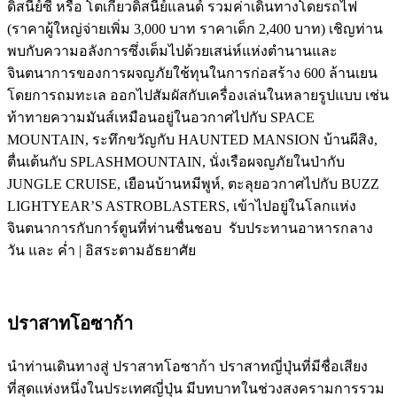
ดิสนีย์ซี หรือ โตเกียวดิสนีย์แลนด์ รวมค่าเดินทางโดยรถไฟ
(ราคาผู้ใหญ่จ่ายเพิ่ม 3,000 บาท ราคาเด็ก 2,400 บาท) เชิญท่าน
พบกับความอลังการซึ่งเต็มไปด้วยเสน่ห์แห่งตำนานและ
จินตนาการของการผจญภัยใช้ทุนในการก่อสร้าง 600 ล้านเยน
โดยการถมทะเล ออกไปสัมผัสกับเครื่องเล่นในหลายรูปแบบ เช่น
ท้าทายความมันส์เหมือนอยู่ในอวกาศไปกับ SPACE
MOUNTAIN, ระทึกขวัญกับ HAUNTED MANSION บ้านผีสิง,
ตื่นเต้นกับ SPLASHMOUNTAIN, นั่งเรือผจญภัยในป่ากับ
JUNGLE CRUISE, เยือนบ้านหมีพูห์, ตะลุยอวกาศไปกับ BUZZ
LIGHTYEAR’S ASTROBLASTERS, เข้าไปอยู่ในโลกแห่ง
จินตนาการกับการ์ตูนที่ท่านชื่นชอบ รับประทานอาหารกลาง
วัน และ ค่ำ | อิสระตามอัธยาศัย
ปราสาทโอซาก้า
นำท่านเดินทางสู่ ปราสาทโอซาก้า ปราสาทญี่ปุ่นที่มีชื่อเสียง
ที่สุดแห่งหนึ่งในประเทศญี่ปุ่น มีบทบาทในช่วงสงครามการรวม