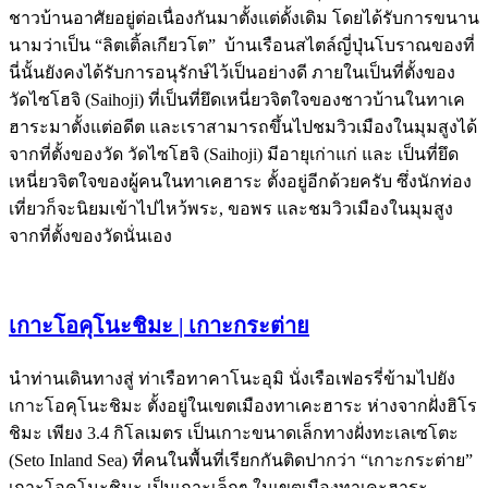
ชาวบ้านอาศัยอยู่ต่อเนื่องกันมาตั้งแต่ดั้งเดิม โดยได้รับการขนาน
นามว่าเป็น “ลิตเติ้ลเกียวโต” บ้านเรือนสไตล์ญี่ปุ่นโบราณของที่
นี่นั้นยังคงได้รับการอนุรักษ์ไว้เป็นอย่างดี ภายในเป็นที่ตั้งของ
วัดไซโฮจิ (Saihoji) ที่เป็นที่ยึดเหนี่ยวจิตใจของชาวบ้านในทาเค
ฮาระมาตั้งแต่อดีต และเราสามารถขึ้นไปชมวิวเมืองในมุมสูงได้
จากที่ตั้งของวัด วัดไซโฮจิ (Saihoji) มีอายุเก่าแก่ และ เป็นที่ยึด
เหนี่ยวจิตใจของผู้คนในทาเคฮาระ ตั้งอยู่อีกด้วยครับ ซึ่งนักท่อง
เที่ยวก็จะนิยมเข้าไปไหว้พระ, ขอพร และชมวิวเมืองในมุมสูง
จากที่ตั้งของวัดนั่นเอง
เกาะโอคุโนะชิมะ | เกาะกระต่าย
นำท่านเดินทางสู่ ท่าเรือทาคาโนะอุมิ นั่งเรือเฟอรรี่ข้ามไปยัง
เกาะโอคุโนะชิมะ ตั้งอยู่ในเขตเมืองทาเคะฮาระ ห่างจากฝั่งฮิโร
ชิมะ เพียง 3.4 กิโลเมตร เป็นเกาะขนาดเล็กทางฝั่งทะเลเซโตะ
(Seto Inland Sea) ที่คนในพื้นที่เรียกกันติดปากว่า “เกาะกระต่าย”
เกาะโอคุโนะชิมะ เป็นเกาะเล็กๆ ในเขตเมืองทาเคะฮาระ