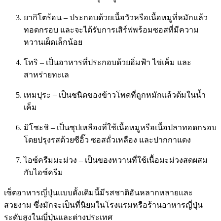
ยากิโตร้อน – ประกอบด้วยเนื้อวัวหรือเนื้อหมูที่หมักแล้ว
ทอดกรอบ และจะได้รับการเสิร์ฟพร้อมซอสที่มีความ
หวานเผ็ดเล็กน้อย
โทริ – เป็นอาหารที่ประกอบด้วยอิ่มฟ้า ไข่เค็ม และ
สาหร่ายทะเล
เทมปุระ – เป็นชนิดของข้าวโพดที่ถูกหมักแล้วต้มในน้ำ
เค็ม
มิโซะชิ – เป็นซุปเหลืองที่ใช้เนื้อหมูหรือเนื้อปลาทอดกรอบ
โดยปรุงรสด้วยซีอิ๊ว ซอสถั่วเหลือง และปากกาแดง
ไอซ์ครีมมะม่วง – เป็นของหวานที่ใช้เนื้อมะม่วงสดผสม
กับไอซ์ครีม
เซ็ตอาหารญี่ปุ่นแบบดั้งเดิมนี้มีรสชาติอันหลากหลายและ
สวยงาม ซึ่งมักจะเป็นที่นิยมในโรงแรมหรือร้านอาหารญี่ปุ่น
ระดับสูงในญี่ปุ่นและต่างประเทศ