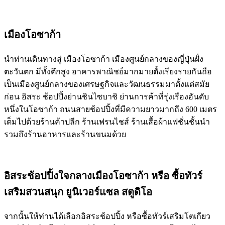
เมืองโอซาก้า
นำท่านเดินทางสู่ เมืองโอซาก้า เมืองศูนย์กลางของญี่ปุ่นฝั่ง
ตะวันตก มีทั้งตึกสูง อาคารพาณิชย์มากมายตั้งเรียงรายกันถือ
เป็นเมืองศูนย์กลางของเศรษฐกิจและวัฒนธรรมมาตั้งแต่สมัย
ก่อน อิสระ ช้อปปิ้งย่านชินไซบาชิ ย่านการค้าที่รุ่งเรืองอันดับ
หนึ่งในโอซาก้า ถนนสายช้อปปิ้งที่มีความยาวมากถึง 600 เมตร
เต็มไปด้วยร้านค้าปลีก ร้านเฟรนไชส์ ร้านเสื้อผ้าแฟชั่นชั้นนำ
รวมถึงร้านอาหารและร้านขนมด้วย
อิสระช้อปปิ้งใจกลางเมืองโอซาก้า หรือ ซื้อทัวร์
เสริมสวนสนุก ยูนิเวอร์แซล สตูดิโอ
จากนั้นให้ท่านได้เลือกอิสระช้อปปิ้ง หรือซื้อทัวร์เสริมโตเกียว