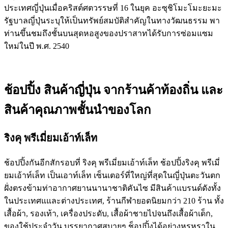
ประเทศญี่ปุ่นเมื่อคริสต์ศตวรรษที่ 16 ในยุค อะซุชิโมะโมะยะมะ
รัฐบาลญี่ปุ่นระบุให้เป็นทรัพย์สมบัติสำคัญในทางวัฒนธรรม พา
ท่านขึ้นชมถึงชั้นบนสุดหอสูงของปราสาทได้รับการซ่อมแซม
ใหม่ในปี พ.ศ. 2540
ช้อปปิ้ง สินค้าญี่ปุ่น จากร้านค้าท้องถิ่น และ
สินค้าคุณภาพชั้นนำของโลก
ริงคุ พรีเมี่ยมเอ้าท์เล็ท
ช้อปปิ้งกันอีกสักรอบที่ ริงคุ พรีเมี่ยมเอ้าท์เล็ท ช้อปปิ้งริงคุ พรีเมี่
ยมเอ้าท์เล็ท เป็นเอาท์เล็ท เซ็นเตอร์ที่ใหญ่ที่สุดในญี่ปุ่นตะวันตก
ฝั่งตรงข้ามท่าอากาศยานนานาชาติคันไซ มีสินค้าเเบรนด์ดังทั้ง
ในประเทศแและต่างประเทศ, ร้านกีฬายอดนิยมกว่า 210 ร้าน ทั้ง
เสื้อผ้า, รองเท้า, เครื่องประดับ, เสื้อผ้าชายไปจนถึงเสื้อผ้าเด็ก,
ของใช้ประจำวัน บรรยากาศสบายๆ ช็อปปิ้งได้อย่างหรูหราใน