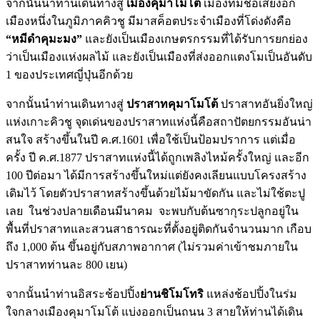
จากนั้นนำท่านเดินทางสู่
เมืองคุมาโมโต้
เมืองที่มีชื่อเสียงอีก
เมืองหนึ่งในภูมิภาคคิวชู มีมาสค็อตประจำเมืองที่โด่งดังคือ
“หมีดำคุมะมง”
และยังเป็นเมืองเกษตรกรรมที่ได้รับการยกย่อง
ว่าเป็นเมืองแห่งผลไม้ และยังเป็นเมืองที่ส่งออกแตงโมเป็นอันดับ
1 ของประเทศญี่ปุ่นอีกด้วย
จากนั้นนำท่านเดินทางสู่
ปราสาทคุมาโมโต้
ปราสาทอันยิ่งใหญ่
แห่งเกาะคิวชู จุดเด่นของปราสาทแห่งนี้คือสถาปัตยกรรมอันน่า
สนใจ สร้างขึ้นในปี ค.ศ.1601 เพื่อใช้เป็นป้อมปราการ แต่เมื่อ
ครั้ง ปี ค.ศ.1877 ปราสาทแห่งนี้ได้ถูกเพลิงไหม้ครั้งใหญ่ และอีก
100 ปีต่อมา ได้มีการสร้างขึ้นใหม่แต่ยังคงเลียนแบบโครงสร้าง
เดิมไว้ โดยตัวปราสาทสร้างขึ้นด้วยไม้มาขัดกัน และไม่ใช้ตะปู
เลย ในช่วงปลายเดือนมีนาคม จะพบกับต้นซากุระปลูกอยู่ใน
พื้นที่ปราสาทและสวนสาธารณะที่ตั้งอยู่ติดกันจำนวนมาก เกือบ
ถึง 1,000 ต้น ขึ้นอยู่กับสภาพอากาศ (ไม่รวมค่าเข้าชมภายใน
ปราสาทท่านละ 800 เยน)
จากนั้นนำท่านอิสระช้อปปิ้ง
ย่านชิโมโทริ
แหล่งช้อปปิ้งในร่ม
ใจกลางเมืองคุมาโมโต้ แบ่งออกเป็นถนน 3 สายให้ท่านได้เดิน