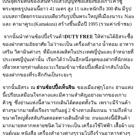
เป็นจุดเริ่มต้นของเส้นทางแสวงบุญที่ชื่อเสียงของเกาะคิวชู
พระพุทธรูปนอนนี้ยาว 41 เมตร สูง 11 และหนักถึง 300 ตัน มีรูป
แบบสถาปัตยกรรมแบบเดียวกับรูปปั้นพระใหญ่ที่เมืองนาระ Nara
และ คามาคูระ(Kamakura) สร้างขึ้นเมื่อปี 1995 (รวมค่าเข้าชม)
จากนั้นนำท่านช้อปปิ้งร้านค้า
DUTY FREE
ให้ท่านได้อิสระซื้อ
ของฝากตามอัธยาศัย ไม่ว่าจะเป็น เครื่องสำอาง น้ำหอม อาหาร
เสริม วิตามินต่างๆ ที่มีแหล่งผลิตในประเทศญี่ปุ่นและจำหน่ายที่
ประเทศญี่ปุ่นเท่านั้น เรียกได้ว่าเป็นอีกหนึ่งจุดของฝากที่นักท่อง
เที่ยวหลายๆท่านต้องแวะเวียนเข้ามาช้อปปิ้งเพื่อนำกลับไปเป็น
ของฝากของที่ระลึกกันเป็นระยะๆ
จากนั้นอิสระ ณ
ย่านช้อปปิ้งเท็นจิน
ของเมืองฟุกุโอกะ ย่านแห่ง
นี้เปรียบเสมือนใจกลางและมีความสำคัญอย่างมากของเกาะ
คิวชู ซึ่งย่านแห่งนี้สามารถเดินได้ตลอดทั้งวัน เพราะมีร้านค้า
ต่างๆมากมายตั้งเรียงรายกันอยู่ 2 ข้างทางเต็มถนน รวมถึงห้าง
ขนาดใหญ่ตั้งสลับกันตลอดทางเดินอีกด้วย ถนนแห่งนี้มีสินค้า
มากมายหลากหลายชนิด ไม่ว่าจะเป็น เครื่องใช้ไฟฟ้า เสื้อผ้า แบ
รนด์เนม หนังสือ เครื่องสำอางต่างๆรวมไปถึงร้านอาหารต่างๆ