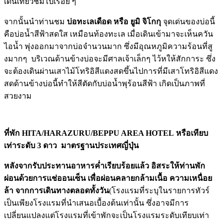
เดินเที่ยวชมไปเรื่อย ๆ
จากนั้นนำท่านชม
บ่อทะเลเดือด หรือ ยูมิ จิโกกุ
จุดเด่นของบ่อนี้
คือบ่อน้ำสีฟ้าสดใส เหมือนท้องทะเล เมื่อเดินเข้ามาจะเห็นควัน
ไอน้ำ พุ่งออกมาจากบ่อจำนวนมาก ซึ่งมีอุณหภูมิความร้อนที่สู
งมากๆ บริเวณด้านข้างบ่อจะมีศาลเจ้าเล็กๆ ไว้หให้สักการะ ซึ่ง
จะต้องเดินผ่านเสาไม้โทริอิสีแดงสดขึ้นไปการที่มีเสาโทริอิสีแดง
สดด้านข้างบ่อนี้ทำให้สีตัดกับบ่อน้ำพุร้อนสีฟ้า เกิดเป็นภาพที่
สวยงาม
ที่พัก
HITA/HARAZURU/BEPPU AREA HOTEL หรือเทียบ
เท่าระดับ 3 ดาว มาตรฐานประเทศญี่ปุ่น
หลังจากรับประทานอาหารค่ำเรียบร้อยแล้ว อิสระให้ท่านพัก
ผ่อนด้วยการแช่ออนเซ็น เพื่อผ่อนคลายกล้ามเนื้อ ความเหนื่อย
ล้า จากการเดินทางตลอดทั้งวัน
(โรงแรมที่ระบุในรายการทัวร์
เป็นเพียงโรงแรมที่นำเสนอเบื้องต้นเท่านั้น ซึ่งอาจมีการ
เปลี่ยนแปลงแต่โรงแรมที่เข้าพักจะเป็นโรงแรมระดับเทียบเท่า