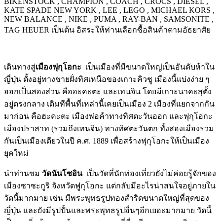
BIKENSTOCK , CHAMPION , COACH , CROCS , DIESEL ,
KATE SPADE NEW YORK , LEE , LEGO , MICHAEL KORS ,
NEW BALANCE , NIKE , PUMA , RAY-BAN , SAMSONITE ,
TAG HEUER เป็นต้น อิสระให้ท่านเลือกซื้อสินค้าตามอัธยาศัย
เดินทางสู่
เมืองฟุกุโอกะ
เป็นเมืองที่มีขนาดใหญ่เป็นอันดับห้าใน
ญี่ปุ่น ตั้งอยู่ทางชายฝั่งทิศเหนือของเกาะคิวชู เมืองนี้แบ่งง่าย ๆ
ออกเป็นสองส่วน คือฮะคะตะ และเทนจิน โดยมีเกาะนาคะสุตั้ง
อยู่ตรงกลาง เดิมทีพื้นที่เหล่านี้เคยเป็นเมือง 2 เมืองที่แยกจากกัน
มาก่อน คือฮะคะตะ เมืองพ่อค้าทางทิศตะวันออก และฟุกุโอกะ
เมืองปราสาท (รวมถึงเทนจิน) ทางทิศตะวันตก ทั้งสองเมืองรวม
กันเป็นเมืองเดียวในปี ค.ศ. 1889 เพื่อสร้างฟุกุโอกะให้เป็นเมือง
ยุคใหม่
นำท่านชม
วัดนันโซอิน
เป็นวัดที่นักท่องเที่ยวยังไม่ค่อยรู้จักของ
เมืองซาซะกูริ จังหวัดฟูกุโอกะ แต่กลับมีอะไรน่าสนใจอยู่ภายใน
วัดนี้มากมาย เช่น มีพระพุทธรูปทองสำริดขนาดใหญ่ที่สุดของ
ญี่ปุ่น และยังมีรูปปั้นและพระพุทธรูปอื่นๆอีกเยอะมากมาย วัดนี้