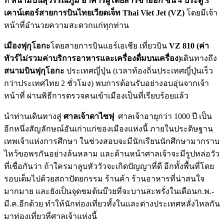
ที่
สนามบินสุวรรณภูมิ อาคารผู้โดยสารขาออก ชั้น 4 ประตู 3
เคาน์เตอร์สายการบินไทยเวียดเจ็ท
Thai Viet Jet (VZ)
โดยมีเจ้า
หน้าที่อำนวยความสะดวกแก่ทุกท่าน
เมืองฟุกุโอกะ
โดยสายการบินแอร์เอเชีย เที่ยวบิน
VZ 810
(ค่า
ทัวร์ไม่รวมค่าบริการอาหารและเครื่องดื่มบนเครื่อง)
เดินทางถึง
สนามบินฟุกุโอกะ
ประเทศญี่ปุ่น (เวลาท้องถิ่นประเทศญี่ปุ่นเร็ว
กว่าประเทศไทย 2 ชั่วโมง) พบการต้อนรับอย่างอบอุ่นจากเจ้า
หน้าที่ ผ่านพิธีการตรวจคนเข้าเมืองเป็นที่เรียบร้อยแล้ว
นำท่านเดินทางสู่
ศาลเจ้าดาไซฟุ
ศาลเจ้าอายุกว่า 1000 ปี เป็น
อีกหนึ่งสัญลักษณ์อันเก่าแก่ของเมืองแห่งนี้ ภายในประดิษฐาน
เทพเจ้าแห่งการศึกษา ในช่วงสอบจะมีนักเรียนนักศึกษามากราบ
ไหว้ขอพรกันอย่างล้นหลาม และด้านหน้าศาลเจ้าจะมีรูปหล่อวัว
ที่เชื่อกันว่า ถ้าใครมาลูบหัววัวจะเกิดปัญญาที่ดี อีกทั้งพื้นที่โดย
รอบเต็มไปด้วยสถาปัตยกรรม ร้านค้า ร้านอาหารที่น่าสนใจ
มากมาย และยังเป็นจุดชมต้นบ๊วยที่จะบานสะพรั่งในเดือนก.พ.-
มี.ค.อีกด้วย ทำให้นักท่องเที่ยวทั้งในและต่างประเทศหลั่งไหลกัน
มาท่องเที่ยวที่ศาลเจ้าแห่งนี้