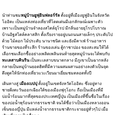
นำท่านชม
หมู่บ้านยูฟุอินฟลอร์รัล
ตั้งอยู่ที่เมืองยูฟูอินในจังหวัด
โออิตะ เป็นแหล่งท่องเที่ยวที่โดดเด่นมีเอกลักษณ์เฉพาะตัว
เพราะเป็นหมู่บ้านจำลองสไตล์ยุโรป มีกลิ่นอายยุโรปโบราณ
บ้านอิฐสไตล์คลาสสิก ตั้งเรียงรายอยู่บนถนนสายเล็กๆ ประดับไป
ด้วย ไม้ดอก ไม้ประดับ นานาชนิด และยังมีคาเฟ่ ร้านอาหาร
ร้านขายของที่ระลึก ร้านของเล่น ตู้กาชาปอง ของสะสมให้ได้
เลือกชมเลือกซื้ออย่างเพลิดเพลินจนท้ายสุดหมู่บ้านจะได้พบกับ
ทะเลสาบคินริน
เป็นทะเลสาบขนาดกลาง มีภูเขาเป็นฉากหลัง
กลายเป็นหมู่บ้านยอดฮิตที่มีความผสมผสานอย่างลงตัวเป็นจุด
ดึงดูดให้นักท่องเที่ยวแวะเวียนมาเยี่ยมชมตลอดทั้งปี
เดินทางสู่
เมืองเบปปุ
ตั้งอยู่ในเขตจังหวัดโออิตะ ซึ่งอยู่ทาง
ชายฝั่งตะวันออกเฉียงใต้ของเมืองฟุกุโอกะ ถือเป็นเมืองที่มี
บ่อน้ำร้อนมากที่สุดของประเทศญี่ปุ่น เป็นเมืองที่ขึ้นชื่อในเรื่อง
ของบ่อน้ำพุร้อนจากธรรมชาติ จนได้ชื่อว่าเป็นเมืองหลวงออน
เซ็นของญี่ปุ่น มีแหล่งน้ำจากธรรมชาติกระจายอยู่ทั่วๆไป เมื่อ