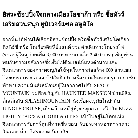
อิสระช้อปปิ้งใจกลางเมืองโอซาก้า หรือ ซื้อทัวร์
เสริมสวนสนุก ยูนิเวอร์แซล สตูดิโอ
จากนั้นให้ท่านได้เลือกอิสระช้อปปิ้ง หรือซื้อทัวร์เสริมโตเกียว
ดิสนีย์ซี หรือ โตเกียวดิสนีย์แลนด์ รวมค่าเดินทางโดยรถไฟ
(ราคาผู้ใหญ่จ่ายเพิ่ม 3,000 บาท ราคาเด็ก 2,400 บาท) เชิญท่าน
พบกับความอลังการซึ่งเต็มไปด้วยเสน่ห์แห่งตำนานและ
จินตนาการของการผจญภัยใช้ทุนในการก่อสร้าง 600 ล้านเยน
โดยการถมทะเล ออกไปสัมผัสกับเครื่องเล่นในหลายรูปแบบ เช่น
ท้าทายความมันส์เหมือนอยู่ในอวกาศไปกับ SPACE
MOUNTAIN, ระทึกขวัญกับ HAUNTED MANSION บ้านผีสิง,
ตื่นเต้นกับ SPLASHMOUNTAIN, นั่งเรือผจญภัยในป่ากับ
JUNGLE CRUISE, เยือนบ้านหมีพูห์, ตะลุยอวกาศไปกับ BUZZ
LIGHTYEAR’S ASTROBLASTERS, เข้าไปอยู่ในโลกแห่ง
จินตนาการกับการ์ตูนที่ท่านชื่นชอบ รับประทานอาหารกลาง
วัน และ ค่ำ | อิสระตามอัธยาศัย