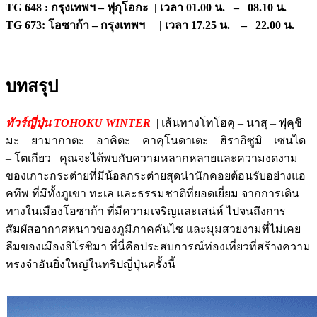
TG 648 : กรุงเทพฯ – ฟุกุโอกะ | เวลา 01.00 น. – 08.10 น.
TG 673: โอซาก้า – กรุงเทพฯ | เวลา 17.25 น. – 22.00 น.
บทสรุป
ทัวร์ญี่ปุ่น TOHOKU WINTER
| เส้นทางโทโฮคุ – นาสุ – ฟุคุชิ
มะ – ยามากาตะ – อาคิตะ – คาคุโนดาเตะ – ฮิราอิซูมิ – เซนได
– โตเกียว คุณจะได้พบกับความหลากหลายและความงดงาม
ของเกาะกระต่ายที่มีน้อลกระต่ายสุดน่านักคอยต้อนรับอย่างแอ
คทีพ ที่มีทั้งภูเขา ทะเล และธรรมชาติที่ยอดเยี่ยม จากการเดิน
ทางในเมืองโอซาก้า ที่มีความเจริญและเสน่ห์ ไปจนถึงการ
สัมผัสอากาศหนาวของภูมิภาคคันไซ และมุมสวยงามที่ไม่เคย
ลืมของเมืองฮิโรซิมา ที่นี่คือประสบการณ์ท่องเที่ยวที่สร้างความ
ทรงจำอันยิ่งใหญ่ในทริปญี่ปุ่นครั้งนี้