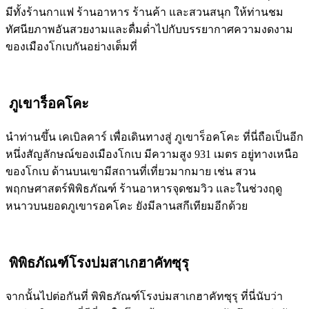
มีทั้งร้านกาแฟ ร้านอาหาร ร้านค้า และสวนสนุก ให้ท่านชม
ทัศนียภาพอันสวยงามและดื่มด่ำไปกับบรรยากาศความงดงาม
ของเมืองโกเบกันอย่างเต็มที่
ภูเขาร็อคโคะ
นำท่านขึ้น เคเบิลคาร์ เพื่อเดินทางสู่ ภูเขาร็อคโคะ ที่นี่ถือเป็นอีก
หนึ่งสัญลักษณ์ของเมืองโกเบ มีความสูง 931 เมตร อยู่ทางเหนือ
ของโกเบ ด้านบนเขามีสถานที่เที่ยวมากมาย เช่น สวน
พฤกษศาสตร์พิพิธภัณฑ์ ร้านอาหารจุดชมวิว และในช่วงฤดู
หนาวบนยอดภูเขารอคโคะ ยังมีลานสกีเทียมอีกด้วย
พิพิธภัณฑ์โรงบ่มสาเกฮาคัทซุรุ
จากนั้นไปต่อกันที่ พิพิธภัณฑ์โรงบ่มสาเกฮาคัทซุรุ ที่นี่นับว่า