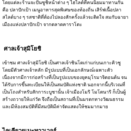
โดยแต่ละร้านจะปั้นซูชิหน้าต่าง ๆ ไฮไลต์ที่คนนิยมมาทานกัน
คือ ปลาปักเป้า เมนูอาหารสุดพิเศษของท้องถิ่น เสิร์ฟเนื้อปลา
สไลด์บาง ๆ รสชาติที่ต้องไปลองสักครั้งแล้วจะติดใจ สมกับฉายา
เมืองแห่งปลาปักเป้า จากตลาดคาราโตะ
ศาลเจ้าสุมิโยชิ
เข้าชม ศาลเจ้าสุมิโยชิ เป็นศาลเจ้าชินโตเก่าแก่บนเกาะคิวชู
โดยมีตัวศาลเจ้าหลัก มีรูปแบบที่เป็นเอกลักษณ์เฉพาะตัว
เนื่องจากมีการก่อสร้างที่เป็นรูปแบบของยุคมุโรมาจิตอนต้น จน
ได้รับการขึ้นทะเบียนให้เป็นสมบัติแห่งชาติ นอกจากนี้บริเวณที่
เป็นโถงสำหรับสักการะบูชานั้น เจ้าเมืองโมริ โมโตนาริ ก็เป็นผู้
สร้างถวายให้แก่วัด จึงถือเป็นสถานที่เป็นมรดกทางวัฒนธรรม
และมีห้องสมบัติที่มีสมบัติมีค่าจัดแสดงให้ชมมากมาย
ไคเคียวยูเมะทาวเวอร์