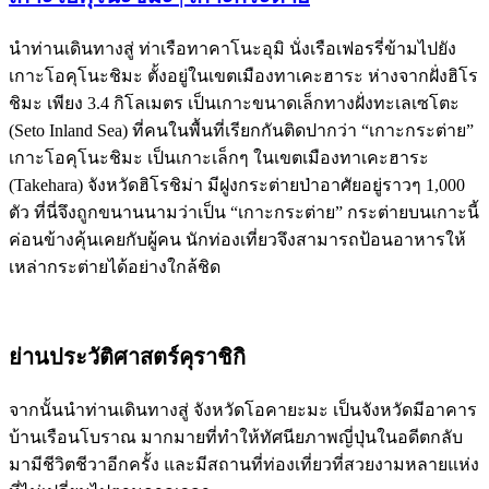
นำท่านเดินทางสู่ ท่าเรือทาคาโนะอุมิ นั่งเรือเฟอรรี่ข้ามไปยัง
เกาะโอคุโนะชิมะ ตั้งอยู่ในเขตเมืองทาเคะฮาระ ห่างจากฝั่งฮิโร
ชิมะ เพียง 3.4 กิโลเมตร เป็นเกาะขนาดเล็กทางฝั่งทะเลเซโตะ
(Seto Inland Sea) ที่คนในพื้นที่เรียกกันติดปากว่า “เกาะกระต่าย”
เกาะโอคุโนะชิมะ เป็นเกาะเล็กๆ ในเขตเมืองทาเคะฮาระ
(Takehara) จังหวัดฮิโรชิม่า มีฝูงกระต่ายป่าอาศัยอยู่ราวๆ 1,000
ตัว ที่นี่จึงถูกขนานนามว่าเป็น “เกาะกระต่าย” กระต่ายบนเกาะนี้
ค่อนข้างคุ้นเคยกับผู้คน นักท่องเที่ยวจึงสามารถป้อนอาหารให้
เหล่ากระต่ายได้อย่างใกล้ชิด
ย่านประวัติศาสตร์คุราชิกิ
จากนั้นนำท่านเดินทางสู่ จังหวัดโอคายะมะ เป็นจังหวัดมีอาคาร
บ้านเรือนโบราณ มากมายที่ทำให้ทัศนียภาพญี่ปุ่นในอดีตกลับ
มามีชีวิตชีวาอีกครั้ง และมีสถานที่ท่องเที่ยวที่สวยงามหลายแห่ง