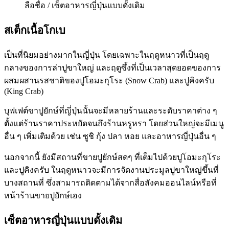
ลือชื่อ / เซ็ตอาหารญี่ปุ่นแบบดั้งเดิม
สเต็กเนื้อโกเบ
เป็นที่นิยมอย่างมากในญี่ปุ่น โดยเฉพาะในฤดูหนาวที่เป็นฤดู
กลางของการล่าปูขาใหญ่ และฤดูซึ้งที่เป็นเวลาสุดยอดของการ
ผสมผสานรสชาติของปูโอมะกุโระ (Snow Crab) และปูคิงครับ
(King Crab)
บุฟเฟต์ขาปูยักษ์ที่ญี่ปุ่นนั้นจะมีหลายร้านและระดับราคาต่าง ๆ
ตั้งแต่ร้านราคาประหยัดจนถึงร้านหรูหรา โดยส่วนใหญ่จะมีเมนู
อื่น ๆ เพิ่มเติมด้วย เช่น ซูชิ กุ้ง ปลา หอย และอาหารญี่ปุ่นอื่น ๆ
นอกจากนี้ ยังมีสถานที่ขายปูยักษ์สดๆ ที่เต็มไปด้วยปูโอมะกุโระ
และปูคิงครับ ในฤดูหนาวจะมีการจัดงานประมูลปูขาใหญ่ขึ้นที่
บางสถานที่ ซึ่งสามารถติดตามได้จากสื่อสังคมออนไลน์หรือที่
หน้าร้านขายปูยักษ์เอง
เซ็ตอาหารญี่ปุ่นแบบดั้งเดิม