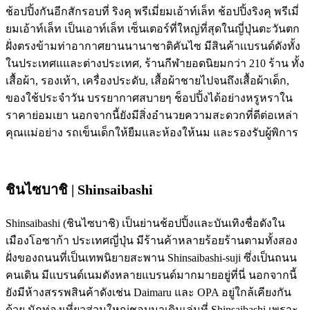
ช้อปปิ้งกันอีกสักรอบที่ ริงคุ พรีเมี่ยมเอ้าท์เล็ท ช้อปปิ้งริงคุ พรีเมี่
ยมเอ้าท์เล็ท เป็นเอาท์เล็ท เซ็นเตอร์ที่ใหญ่ที่สุดในญี่ปุ่นตะวันตก
ฝั่งตรงข้ามท่าอากาศยานนานาชาติคันไซ มีสินค้าเเบรนด์ดังทั้ง
ในประเทศแและต่างประเทศ, ร้านกีฬายอดนิยมกว่า 210 ร้าน ทั้ง
เสื้อผ้า, รองเท้า, เครื่องประดับ, เสื้อผ้าชายไปจนถึงเสื้อผ้าเด็ก,
ของใช้ประจำวัน บรรยากาศสบายๆ ช็อปปิ้งได้อย่างหรูหราใน
ราคาย่อมเยา นอกจากนี้ยังมีสิ่งอำนวยความสะดวกที่ดีต่อเหล่า
คุณแม่อย่าง รถเข็นเด็กให้ยืมและห้องให้นม และรองรับผู้พิการ
ชินไซบาชิ | Shinsaibashi
Shinsaibashi (ชินไซบาชิ) เป็นย่านช้อปปิ้งและบันเทิงชื่อดังใน
เมืองโอซาก้า ประเทศญี่ปุ่น มีร้านค้าหลายร้อยร้านตามทั้งสอง
ฝั่งของถนนที่เป็นเทพนิยายสะพาน Shinsaibashi-suji ซึ่งเป็นถนน
คนเดิน มีแบรนด์เนมดังหลายแบรนด์มากมายอยู่ที่นี่ นอกจากนี้
ยังมีห้างสรรพสินค้าดังเช่น Daimaru และ OPA อยู่ใกล้เคียงกัน
ด้วย นักท่องเที่ยวส่วนใหญ่ชอบมาเดินเล่นที่ Shinsaibashi เพราะ