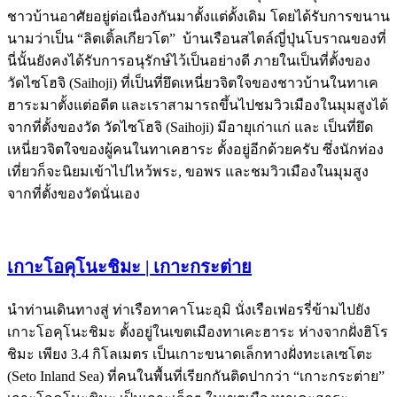
ชาวบ้านอาศัยอยู่ต่อเนื่องกันมาตั้งแต่ดั้งเดิม โดยได้รับการขนาน
นามว่าเป็น “ลิตเติ้ลเกียวโต” บ้านเรือนสไตล์ญี่ปุ่นโบราณของที่
นี่นั้นยังคงได้รับการอนุรักษ์ไว้เป็นอย่างดี ภายในเป็นที่ตั้งของ
วัดไซโฮจิ (Saihoji) ที่เป็นที่ยึดเหนี่ยวจิตใจของชาวบ้านในทาเค
ฮาระมาตั้งแต่อดีต และเราสามารถขึ้นไปชมวิวเมืองในมุมสูงได้
จากที่ตั้งของวัด วัดไซโฮจิ (Saihoji) มีอายุเก่าแก่ และ เป็นที่ยึด
เหนี่ยวจิตใจของผู้คนในทาเคฮาระ ตั้งอยู่อีกด้วยครับ ซึ่งนักท่อง
เที่ยวก็จะนิยมเข้าไปไหว้พระ, ขอพร และชมวิวเมืองในมุมสูง
จากที่ตั้งของวัดนั่นเอง
เกาะโอคุโนะชิมะ | เกาะกระต่าย
นำท่านเดินทางสู่ ท่าเรือทาคาโนะอุมิ นั่งเรือเฟอรรี่ข้ามไปยัง
เกาะโอคุโนะชิมะ ตั้งอยู่ในเขตเมืองทาเคะฮาระ ห่างจากฝั่งฮิโร
ชิมะ เพียง 3.4 กิโลเมตร เป็นเกาะขนาดเล็กทางฝั่งทะเลเซโตะ
(Seto Inland Sea) ที่คนในพื้นที่เรียกกันติดปากว่า “เกาะกระต่าย”