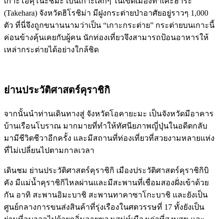
เกาะโอคุโนะชิมะ เป็นเกาะเล็กๆ ในเขตเมืองทาเคะฮาระ
(Takehara) จังหวัดฮิโรชิม่า มีฝูงกระต่ายป่าอาศัยอยู่ราวๆ 1,000
ตัว ที่นี่จึงถูกขนานนามว่าเป็น “เกาะกระต่าย” กระต่ายบนเกาะนี้
ค่อนข้างคุ้นเคยกับผู้คน นักท่องเที่ยวจึงสามารถป้อนอาหารให้
เหล่ากระต่ายได้อย่างใกล้ชิด
ย่านประวัติศาสตร์คุราชิกิ
จากนั้นนำท่านเดินทางสู่ จังหวัดโอคายะมะ เป็นจังหวัดมีอาคาร
บ้านเรือนโบราณ มากมายที่ทำให้ทัศนียภาพญี่ปุ่นในอดีตกลับ
มามีชีวิตชีวาอีกครั้ง และมีสถานที่ท่องเที่ยวที่สวยงามหลายแห่ง
ที่ไม่เปลี่ยนไปตามกาลเวลา
เดินชม ย่านประวัติศาสตร์คุราชิกิ เมืองประวัติศาสตร์คุราชิกิบิ
คัง มีแม่น้ำคุราชิกิไหลผ่านและมีสะพานที่เชื่อมสองฝั่งเข้าด้วย
กัน อาทิ สะพานอิมะบาชิ สะพานทาคาซาโกะบาชิ และยังเป็น
ศูนย์กลางการขนส่งสินค้าที่รุ่งเรืองในศตวรรษที่ 17 ทั้งยังเป็น