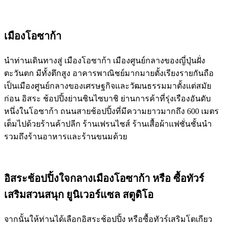
เมืองโอซาก้า
นำท่านเดินทางสู่ เมืองโอซาก้า เมืองศูนย์กลางของญี่ปุ่นฝั่ง
ตะวันตก มีทั้งตึกสูง อาคารพาณิชย์มากมายตั้งเรียงรายกันถือ
เป็นเมืองศูนย์กลางของเศรษฐกิจและวัฒนธรรมมาตั้งแต่สมัย
ก่อน อิสระ ช้อปปิ้งย่านชินไซบาชิ ย่านการค้าที่รุ่งเรืองอันดับ
หนึ่งในโอซาก้า ถนนสายช้อปปิ้งที่มีความยาวมากถึง 600 เมตร
เต็มไปด้วยร้านค้าปลีก ร้านเฟรนไชส์ ร้านเสื้อผ้าแฟชั่นชั้นนำ
รวมถึงร้านอาหารและร้านขนมด้วย
อิสระช้อปปิ้งใจกลางเมืองโอซาก้า หรือ ซื้อทัวร์
เสริมสวนสนุก ยูนิเวอร์แซล สตูดิโอ
จากนั้นให้ท่านได้เลือกอิสระช้อปปิ้ง หรือซื้อทัวร์เสริมโตเกียว