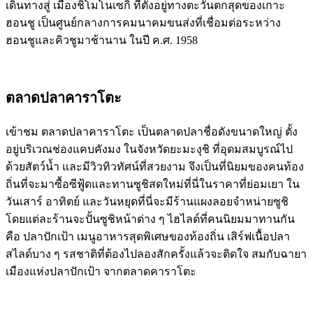
เดินทางสู่ เมืองชิโมโนเซกิ ที่ตั้งอยู่ทางตะวันตกสุดของเกาะ
ฮอนชู เป็นศูนย์กลางการคมนาคมขนส่งที่เชื่อมต่อระหว่าง
ฮอนชูและคิวชูมาช้านาน ในปี ค.ศ. 1958
ตลาดปลาคาราโตะ
เข้าชม ตลาดปลาคาราโตะ เป็นตลาดปลาชื่อดังขนาดใหญ่ ตั้ง
อยู่บริเวณช่องแคบคังมง ในจังหวัดยะมะงุชิ ที่อุดมสมบูรณ์ไป
ด้วยสัตว์น้ำ และมีวิวทิวทัศน์ที่สวยงาม จึงเป็นที่นิยมของคนท้อง
ถิ่นที่จะมาซื้อซีฟู้ดและทานซูชิสดใหม่ที่นี่ในราคาที่ย่อมเยา ใน
วันเสาร์ อาทิตย์ และวันหยุดที่นี่จะมีร้านแผงลอยจำหน่ายซูชิ
โดยแต่ละร้านจะปั้นซูชิหน้าต่าง ๆ ไฮไลต์ที่คนนิยมมาทานกัน
คือ ปลาปักเป้า เมนูอาหารสุดพิเศษของท้องถิ่น เสิร์ฟเนื้อปลา
สไลด์บาง ๆ รสชาติที่ต้องไปลองสักครั้งแล้วจะติดใจ สมกับฉายา
เมืองแห่งปลาปักเป้า จากตลาดคาราโตะ