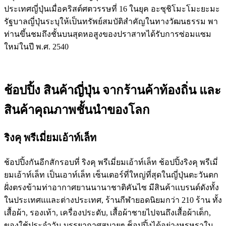
ประเทศญี่ปุ่นเมื่อคริสต์ศตวรรษที่ 16 ในยุค อะซุชิโมะโมะยะมะ
รัฐบาลญี่ปุ่นระบุให้เป็นทรัพย์สมบัติสำคัญในทางวัฒนธรรม พา
ท่านขึ้นชมถึงชั้นบนสุดหอสูงของปราสาทได้รับการซ่อมแซม
ใหม่ในปี พ.ศ. 2540
ช้อปปิ้ง สินค้าญี่ปุ่น จากร้านค้าท้องถิ่น และ
สินค้าคุณภาพชั้นนำของโลก
ริงคุ พรีเมี่ยมเอ้าท์เล็ท
ช้อปปิ้งกันอีกสักรอบที่ ริงคุ พรีเมี่ยมเอ้าท์เล็ท ช้อปปิ้งริงคุ พรีเมี่
ยมเอ้าท์เล็ท เป็นเอาท์เล็ท เซ็นเตอร์ที่ใหญ่ที่สุดในญี่ปุ่นตะวันตก
ฝั่งตรงข้ามท่าอากาศยานนานาชาติคันไซ มีสินค้าเเบรนด์ดังทั้ง
ในประเทศแและต่างประเทศ, ร้านกีฬายอดนิยมกว่า 210 ร้าน ทั้ง
เสื้อผ้า, รองเท้า, เครื่องประดับ, เสื้อผ้าชายไปจนถึงเสื้อผ้าเด็ก,
ของใช้ประจำวัน บรรยากาศสบายๆ ช็อปปิ้งได้อย่างหรูหราใน