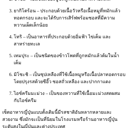
ยากิโตร้อน – ประกอบด้วยเนื้อวัวหรือเนื้อหมูที่หมักแล้ว
ทอดกรอบ และจะได้รับการเสิร์ฟพร้อมซอสที่มีความ
หวานเผ็ดเล็กน้อย
โทริ – เป็นอาหารที่ประกอบด้วยอิ่มฟ้า ไข่เค็ม และ
สาหร่ายทะเล
เทมปุระ – เป็นชนิดของข้าวโพดที่ถูกหมักแล้วต้มในน้ำ
เค็ม
มิโซะชิ – เป็นซุปเหลืองที่ใช้เนื้อหมูหรือเนื้อปลาทอดกรอบ
โดยปรุงรสด้วยซีอิ๊ว ซอสถั่วเหลือง และปากกาแดง
ไอซ์ครีมมะม่วง – เป็นของหวานที่ใช้เนื้อมะม่วงสดผสม
กับไอซ์ครีม
เซ็ตอาหารญี่ปุ่นแบบดั้งเดิมนี้มีรสชาติอันหลากหลายและ
สวยงาม ซึ่งมักจะเป็นที่นิยมในโรงแรมหรือร้านอาหารญี่ปุ่น
ระดับสูงในญี่ปุ่นและต่างประเทศ