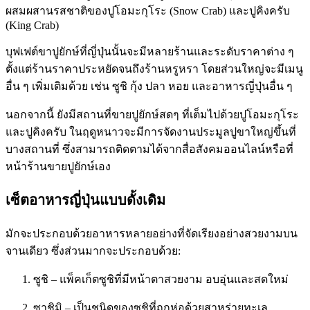
ผสมผสานรสชาติของปูโอมะกุโระ (Snow Crab) และปูคิงครับ
(King Crab)
บุฟเฟต์ขาปูยักษ์ที่ญี่ปุ่นนั้นจะมีหลายร้านและระดับราคาต่าง ๆ
ตั้งแต่ร้านราคาประหยัดจนถึงร้านหรูหรา โดยส่วนใหญ่จะมีเมนู
อื่น ๆ เพิ่มเติมด้วย เช่น ซูชิ กุ้ง ปลา หอย และอาหารญี่ปุ่นอื่น ๆ
นอกจากนี้ ยังมีสถานที่ขายปูยักษ์สดๆ ที่เต็มไปด้วยปูโอมะกุโระ
และปูคิงครับ ในฤดูหนาวจะมีการจัดงานประมูลปูขาใหญ่ขึ้นที่
บางสถานที่ ซึ่งสามารถติดตามได้จากสื่อสังคมออนไลน์หรือที่
หน้าร้านขายปูยักษ์เอง
เซ็ตอาหารญี่ปุ่นแบบดั้งเดิม
มักจะประกอบด้วยอาหารหลายอย่างที่จัดเรียงอย่างสวยงามบน
จานเดียว ซึ่งส่วนมากจะประกอบด้วย:
ซูชิ – แพ็คเก็ตซูชิที่มีหน้าตาสวยงาม อบอุ่นและสดใหม่
ซาชิมิ – เป็นชนิดของซูชิที่ถูกห่อด้วยสาหร่ายทะเล