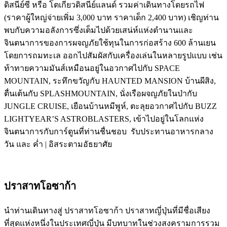
ดิสนีย์ซี หรือ โตเกียวดิสนีย์แลนด์ รวมค่าเดินทางโดยรถไฟ
(ราคาผู้ใหญ่จ่ายเพิ่ม 3,000 บาท ราคาเด็ก 2,400 บาท) เชิญท่าน
พบกับความอลังการซึ่งเต็มไปด้วยเสน่ห์แห่งตำนานและ
จินตนาการของการผจญภัยใช้ทุนในการก่อสร้าง 600 ล้านเยน
โดยการถมทะเล ออกไปสัมผัสกับเครื่องเล่นในหลายรูปแบบ เช่น
ท้าทายความมันส์เหมือนอยู่ในอวกาศไปกับ SPACE
MOUNTAIN, ระทึกขวัญกับ HAUNTED MANSION บ้านผีสิง,
ตื่นเต้นกับ SPLASHMOUNTAIN, นั่งเรือผจญภัยในป่ากับ
JUNGLE CRUISE, เยือนบ้านหมีพูห์, ตะลุยอวกาศไปกับ BUZZ
LIGHTYEAR’S ASTROBLASTERS, เข้าไปอยู่ในโลกแห่ง
จินตนาการกับการ์ตูนที่ท่านชื่นชอบ รับประทานอาหารกลาง
วัน และ ค่ำ | อิสระตามอัธยาศัย
ปราสาทโอซาก้า
นำท่านเดินทางสู่ ปราสาทโอซาก้า ปราสาทญี่ปุ่นที่มีชื่อเสียง
ที่สุดแห่งหนึ่งในประเทศญี่ปุ่น มีบทบาทในช่วงสงครามการรวม