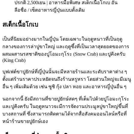
ปรกติ 2,500เยน | อาหารมื้อพิเศษ สเต็กเนื้อโกเบ อัน
ลือชื่อ / เซ็ตอาหารญี่ปุ่นแบบดั้งเดิม
สเต็กเนื้อโกเบ
เป็นที่นิยมอย่างมากในญี่ปุ่น โดยเฉพาะในฤดูหนาวที่เป็นฤดู
กลางของการล่าปูขาใหญ่ และฤดูซึ้งที่เป็นเวลาสุดยอดของการ
ผสมผสานรสชาติของปูโอมะกุโระ (Snow Crab) และปูคิงครับ
(King Crab)
บุฟเฟต์ขาปูยักษ์ที่ญี่ปุ่นนั้นจะมีหลายร้านและระดับราคาต่าง ๆ
ตั้งแต่ร้านราคาประหยัดจนถึงร้านหรูหรา โดยส่วนใหญ่จะมีเมนู
อื่น ๆ เพิ่มเติมด้วย เช่น ซูชิ กุ้ง ปลา หอย และอาหารญี่ปุ่นอื่น ๆ
นอกจากนี้ ยังมีสถานที่ขายปูยักษ์สดๆ ที่เต็มไปด้วยปูโอมะกุโระ
และปูคิงครับ ในฤดูหนาวจะมีการจัดงานประมูลปูขาใหญ่ขึ้นที่
บางสถานที่ ซึ่งสามารถติดตามได้จากสื่อสังคมออนไลน์หรือที่
หน้าร้านขายปูยักษ์เอง