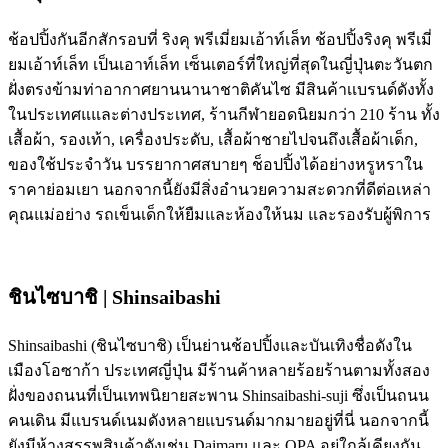
ช้อปปิ้งกันอีกสักรอบที่ ริงคุ พรีเมี่ยมเอ้าท์เล็ท ช้อปปิ้งริงคุ พรีเมี่
ยมเอ้าท์เล็ท เป็นเอาท์เล็ท เซ็นเตอร์ที่ใหญ่ที่สุดในญี่ปุ่นตะวันตก
ฝั่งตรงข้ามท่าอากาศยานนานาชาติคันไซ มีสินค้าเเบรนด์ดังทั้ง
ในประเทศแและต่างประเทศ, ร้านกีฬายอดนิยมกว่า 210 ร้าน ทั้ง
เสื้อผ้า, รองเท้า, เครื่องประดับ, เสื้อผ้าชายไปจนถึงเสื้อผ้าเด็ก,
ของใช้ประจำวัน บรรยากาศสบายๆ ช็อปปิ้งได้อย่างหรูหราใน
ราคาย่อมเยา นอกจากนี้ยังมีสิ่งอำนวยความสะดวกที่ดีต่อเหล่า
คุณแม่อย่าง รถเข็นเด็กให้ยืมและห้องให้นม และรองรับผู้พิการ
ชินไซบาชิ | Shinsaibashi
Shinsaibashi (ชินไซบาชิ) เป็นย่านช้อปปิ้งและบันเทิงชื่อดังใน
เมืองโอซาก้า ประเทศญี่ปุ่น มีร้านค้าหลายร้อยร้านตามทั้งสอง
ฝั่งของถนนที่เป็นเทพนิยายสะพาน Shinsaibashi-suji ซึ่งเป็นถนน
คนเดิน มีแบรนด์เนมดังหลายแบรนด์มากมายอยู่ที่นี่ นอกจากนี้
ยังมีห้างสรรพสินค้าดังเช่น Daimaru และ OPA อยู่ใกล้เคียงกัน