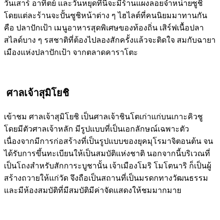
วันเสาร์ อาทิตย์ และวันหยุดที่นี่จะมีร้านแผงลอยจำหน่ายซูชิ
โดยแต่ละร้านจะปั้นซูชิหน้าต่าง ๆ ไฮไลต์ที่คนนิยมมาทานกัน
คือ ปลาปักเป้า เมนูอาหารสุดพิเศษของท้องถิ่น เสิร์ฟเนื้อปลา
สไลด์บาง ๆ รสชาติที่ต้องไปลองสักครั้งแล้วจะติดใจ สมกับฉายา
เมืองแห่งปลาปักเป้า จากตลาดคาราโตะ
ศาลเจ้าสุมิโยชิ
เข้าชม ศาลเจ้าสุมิโยชิ เป็นศาลเจ้าชินโตเก่าแก่บนเกาะคิวชู
โดยมีตัวศาลเจ้าหลัก มีรูปแบบที่เป็นเอกลักษณ์เฉพาะตัว
เนื่องจากมีการก่อสร้างที่เป็นรูปแบบของยุคมุโรมาจิตอนต้น จน
ได้รับการขึ้นทะเบียนให้เป็นสมบัติแห่งชาติ นอกจากนี้บริเวณที่
เป็นโถงสำหรับสักการะบูชานั้น เจ้าเมืองโมริ โมโตนาริ ก็เป็นผู้
สร้างถวายให้แก่วัด จึงถือเป็นสถานที่เป็นมรดกทางวัฒนธรรม
และมีห้องสมบัติที่มีสมบัติมีค่าจัดแสดงให้ชมมากมาย