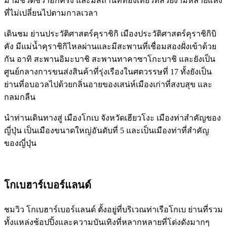
มามีชีวิตชีวาอีกครั้ง และมีสถานที่ท่องเที่ยวที่สวยงามหลายแห่ง
ที่ไม่เปลี่ยนไปตามกาลเวลา
เดินชม ย่านประวัติศาสตร์คุราชิกิ เมืองประวัติศาสตร์คุราชิกิบิ
คัง มีแม่น้ำคุราชิกิไหลผ่านและมีสะพานที่เชื่อมสองฝั่งเข้าด้วย
กัน อาทิ สะพานอิมะบาชิ สะพานทาคาซาโกะบาชิ และยังเป็น
ศูนย์กลางการขนส่งสินค้าที่รุ่งเรืองในศตวรรษที่ 17 ทั้งยังเป็น
ย่านที่อบอวลไปด้วยกลิ่นอายของเสน่ห์เมืองเก่าที่สงบสุข และ
กลมกลืน
นำท่านเดินทางสู่ เมืองโกเบ จังหวัดเฮียวโงะ เมืองท่าสำคัญของ
ญี่ปุ่น เป็นเมืองขนาดใหญ่อันดับที่ 5 และเป็นเมืองท่าที่สำคัญ
ของญี่ปุ่น
โกเบฮาร์เบอร์แลนด์
ชมวิว โกเบฮาร์เบอร์แลนด์ ตั้งอยู่ที่บริเวณท่าเรือโกเบ ย่านที่รวม
ทั้งแหล่งช้อปปิ้งและความบันเทิงที่หลากหลายที่โด่งดังมากๆ