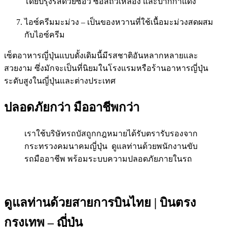
โดยปรุงรสด้วยซีอิ๊ว ซอสถั่วเหลือง และปากกาแดง
ไอซ์ครีมมะม่วง – เป็นของหวานที่ใช้เนื้อมะม่วงสดผสม
กับไอซ์ครีม
เซ็ตอาหารญี่ปุ่นแบบดั้งเดิมนี้มีรสชาติอันหลากหลายและ
สวยงาม ซึ่งมักจะเป็นที่นิยมในโรงแรมหรือร้านอาหารญี่ปุ่น
ระดับสูงในญี่ปุ่นและต่างประเทศ
ปลอดภัยกว่า มืออาชีพกว่า
เราใช้บริษัทรถบัสถูกกฎหมายได้รับตรารับรองจาก
กระทรวงคมนาคมญี่ปุ่น ดูแลท่านด้วยพนักงานขับ
รถมืออาชีพ พร้อมระบบความปลอดภัยภายในรถ
ดูแลท่านด้วยสายการบินไทย | บินตรง
กรุงเทพ – ญี่ปุ่น