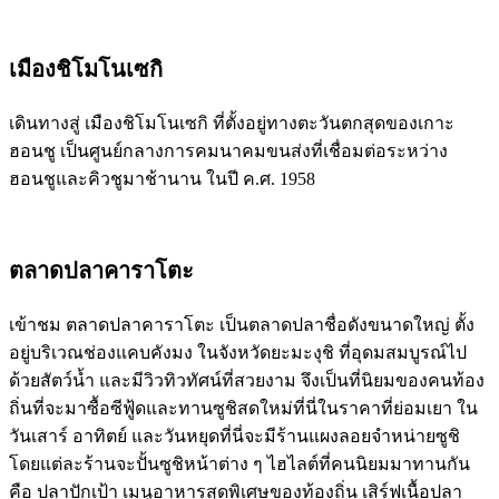
เมืองชิโมโนเซกิ
เดินทางสู่ เมืองชิโมโนเซกิ ที่ตั้งอยู่ทางตะวันตกสุดของเกาะ
ฮอนชู เป็นศูนย์กลางการคมนาคมขนส่งที่เชื่อมต่อระหว่าง
ฮอนชูและคิวชูมาช้านาน ในปี ค.ศ. 1958
ตลาดปลาคาราโตะ
เข้าชม ตลาดปลาคาราโตะ เป็นตลาดปลาชื่อดังขนาดใหญ่ ตั้ง
อยู่บริเวณช่องแคบคังมง ในจังหวัดยะมะงุชิ ที่อุดมสมบูรณ์ไป
ด้วยสัตว์น้ำ และมีวิวทิวทัศน์ที่สวยงาม จึงเป็นที่นิยมของคนท้อง
ถิ่นที่จะมาซื้อซีฟู้ดและทานซูชิสดใหม่ที่นี่ในราคาที่ย่อมเยา ใน
วันเสาร์ อาทิตย์ และวันหยุดที่นี่จะมีร้านแผงลอยจำหน่ายซูชิ
โดยแต่ละร้านจะปั้นซูชิหน้าต่าง ๆ ไฮไลต์ที่คนนิยมมาทานกัน
คือ ปลาปักเป้า เมนูอาหารสุดพิเศษของท้องถิ่น เสิร์ฟเนื้อปลา