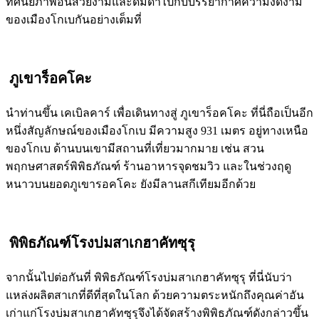
ทัศนียภาพอันสวยงามและดื่มด่ำไปกับบรรยากาศความงดงาม
ของเมืองโกเบกันอย่างเต็มที่
ภูเขาร็อคโคะ
นำท่านขึ้น เคเบิลคาร์ เพื่อเดินทางสู่ ภูเขาร็อคโคะ ที่นี่ถือเป็นอีก
หนึ่งสัญลักษณ์ของเมืองโกเบ มีความสูง 931 เมตร อยู่ทางเหนือ
ของโกเบ ด้านบนเขามีสถานที่เที่ยวมากมาย เช่น สวน
พฤกษศาสตร์พิพิธภัณฑ์ ร้านอาหารจุดชมวิว และในช่วงฤดู
หนาวบนยอดภูเขารอคโคะ ยังมีลานสกีเทียมอีกด้วย
พิพิธภัณฑ์โรงบ่มสาเกฮาคัทซุรุ
จากนั้นไปต่อกันที่ พิพิธภัณฑ์โรงบ่มสาเกฮาคัทซุรุ ที่นี่นับว่า
แหล่งผลิตสาเกที่ดีที่สุดในโลก ด้วยความตระหนักถึงคุณค่าอัน
เก่าแก่โรงบ่มสาเกฮาคัทซุรุจึงได้จัดสร้างพิพิธภัณฑ์ดังกล่าวขึ้น