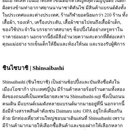
ยมเอ้าท์เล็ท เป็นเอาท์เล็ท เซ็นเตอร์ที่ใหญ่ที่สุดในญี่ปุ่นตะวันตก
ฝั่งตรงข้ามท่าอากาศยานนานาชาติคันไซ มีสินค้าเเบรนด์ดังทั้ง
ในประเทศแและต่างประเทศ, ร้านกีฬายอดนิยมกว่า 210 ร้าน ทั้ง
เสื้อผ้า, รองเท้า, เครื่องประดับ, เสื้อผ้าชายไปจนถึงเสื้อผ้าเด็ก,
ของใช้ประจำวัน บรรยากาศสบายๆ ช็อปปิ้งได้อย่างหรูหราใน
ราคาย่อมเยา นอกจากนี้ยังมีสิ่งอำนวยความสะดวกที่ดีต่อเหล่า
คุณแม่อย่าง รถเข็นเด็กให้ยืมและห้องให้นม และรองรับผู้พิการ
ชินไซบาชิ | Shinsaibashi
Shinsaibashi (ชินไซบาชิ) เป็นย่านช้อปปิ้งและบันเทิงชื่อดังใน
เมืองโอซาก้า ประเทศญี่ปุ่น มีร้านค้าหลายร้อยร้านตามทั้งสอง
ฝั่งของถนนที่เป็นเทพนิยายสะพาน Shinsaibashi-suji ซึ่งเป็นถนน
คนเดิน มีแบรนด์เนมดังหลายแบรนด์มากมายอยู่ที่นี่ นอกจากนี้
ยังมีห้างสรรพสินค้าดังเช่น Daimaru และ OPA อยู่ใกล้เคียงกัน
ด้วย นักท่องเที่ยวส่วนใหญ่ชอบมาเดินเล่นที่ Shinsaibashi เพราะ
มีร้านค้ามากมายให้เลือกซื้อสินค้าและของฝากให้เลือกหลาก