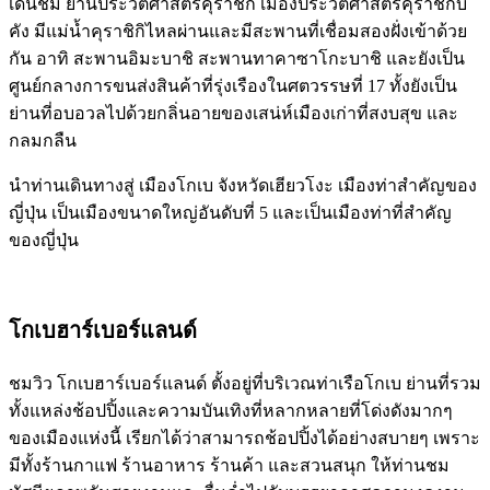
เดินชม ย่านประวัติศาสตร์คุราชิกิ เมืองประวัติศาสตร์คุราชิกิบิ
คัง มีแม่น้ำคุราชิกิไหลผ่านและมีสะพานที่เชื่อมสองฝั่งเข้าด้วย
กัน อาทิ สะพานอิมะบาชิ สะพานทาคาซาโกะบาชิ และยังเป็น
ศูนย์กลางการขนส่งสินค้าที่รุ่งเรืองในศตวรรษที่ 17 ทั้งยังเป็น
ย่านที่อบอวลไปด้วยกลิ่นอายของเสน่ห์เมืองเก่าที่สงบสุข และ
กลมกลืน
นำท่านเดินทางสู่ เมืองโกเบ จังหวัดเฮียวโงะ เมืองท่าสำคัญของ
ญี่ปุ่น เป็นเมืองขนาดใหญ่อันดับที่ 5 และเป็นเมืองท่าที่สำคัญ
ของญี่ปุ่น
โกเบฮาร์เบอร์แลนด์
ชมวิว โกเบฮาร์เบอร์แลนด์ ตั้งอยู่ที่บริเวณท่าเรือโกเบ ย่านที่รวม
ทั้งแหล่งช้อปปิ้งและความบันเทิงที่หลากหลายที่โด่งดังมากๆ
ของเมืองแห่งนี้ เรียกได้ว่าสามารถช้อปปิ้งได้อย่างสบายๆ เพราะ
มีทั้งร้านกาแฟ ร้านอาหาร ร้านค้า และสวนสนุก ให้ท่านชม