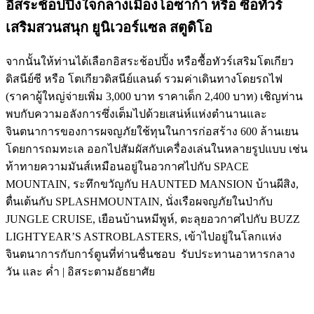
อิสระช้อปปิ้งใจกลางเมืองโอซาก้า หรือ ซื้อทัวร์
เสริมสวนสนุก ยูนิเวอร์แซล สตูดิโอ
จากนั้นให้ท่านได้เลือกอิสระช้อปปิ้ง หรือซื้อทัวร์เสริมโตเกียว
ดิสนีย์ซี หรือ โตเกียวดิสนีย์แลนด์ รวมค่าเดินทางโดยรถไฟ
(ราคาผู้ใหญ่จ่ายเพิ่ม 3,000 บาท ราคาเด็ก 2,400 บาท) เชิญท่าน
พบกับความอลังการซึ่งเต็มไปด้วยเสน่ห์แห่งตำนานและ
จินตนาการของการผจญภัยใช้ทุนในการก่อสร้าง 600 ล้านเยน
โดยการถมทะเล ออกไปสัมผัสกับเครื่องเล่นในหลายรูปแบบ เช่น
ท้าทายความมันส์เหมือนอยู่ในอวกาศไปกับ SPACE
MOUNTAIN, ระทึกขวัญกับ HAUNTED MANSION บ้านผีสิง,
ตื่นเต้นกับ SPLASHMOUNTAIN, นั่งเรือผจญภัยในป่ากับ
JUNGLE CRUISE, เยือนบ้านหมีพูห์, ตะลุยอวกาศไปกับ BUZZ
LIGHTYEAR’S ASTROBLASTERS, เข้าไปอยู่ในโลกแห่ง
จินตนาการกับการ์ตูนที่ท่านชื่นชอบ รับประทานอาหารกลาง
วัน และ ค่ำ | อิสระตามอัธยาศัย