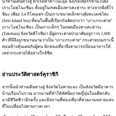
นำท่านเดินทางสู่ ท่าเรือทาคาโนะอุมิ นั่งเรือเฟอรรี่ข้ามไปยัง
เกาะโอคุโนะชิมะ ตั้งอยู่ในเขตเมืองทาเคะฮาระ ห่างจากฝั่งฮิโร
ชิมะ เพียง 3.4 กิโลเมตร เป็นเกาะขนาดเล็กทางฝั่งทะเลเซโตะ
(Seto Inland Sea) ที่คนในพื้นที่เรียกกันติดปากว่า “เกาะกระต่าย”
เกาะโอคุโนะชิมะ เป็นเกาะเล็กๆ ในเขตเมืองทาเคะฮาระ
(Takehara) จังหวัดฮิโรชิม่า มีฝูงกระต่ายป่าอาศัยอยู่ราวๆ 1,000
ตัว ที่นี่จึงถูกขนานนามว่าเป็น “เกาะกระต่าย” กระต่ายบนเกาะนี้
ค่อนข้างคุ้นเคยกับผู้คน นักท่องเที่ยวจึงสามารถป้อนอาหารให้
เหล่ากระต่ายได้อย่างใกล้ชิด
ย่านประวัติศาสตร์คุราชิกิ
จากนั้นนำท่านเดินทางสู่ จังหวัดโอคายะมะ เป็นจังหวัดมีอาคาร
บ้านเรือนโบราณ มากมายที่ทำให้ทัศนียภาพญี่ปุ่นในอดีตกลับ
มามีชีวิตชีวาอีกครั้ง และมีสถานที่ท่องเที่ยวที่สวยงามหลายแห่ง
ที่ไม่เปลี่ยนไปตามกาลเวลา