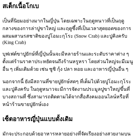
สเต็กเนื้อโกเบ
เป็นที่นิยมอย่างมากในญี่ปุ่น โดยเฉพาะในฤดูหนาวที่เป็นฤดู
กลางของการล่าปูขาใหญ่ และฤดูซึ้งที่เป็นเวลาสุดยอดของการ
ผสมผสานรสชาติของปูโอมะกุโระ (Snow Crab) และปูคิงครับ
(King Crab)
บุฟเฟต์ขาปูยักษ์ที่ญี่ปุ่นนั้นจะมีหลายร้านและระดับราคาต่าง ๆ
ตั้งแต่ร้านราคาประหยัดจนถึงร้านหรูหรา โดยส่วนใหญ่จะมีเมนู
อื่น ๆ เพิ่มเติมด้วย เช่น ซูชิ กุ้ง ปลา หอย และอาหารญี่ปุ่นอื่น ๆ
นอกจากนี้ ยังมีสถานที่ขายปูยักษ์สดๆ ที่เต็มไปด้วยปูโอมะกุโระ
และปูคิงครับ ในฤดูหนาวจะมีการจัดงานประมูลปูขาใหญ่ขึ้นที่
บางสถานที่ ซึ่งสามารถติดตามได้จากสื่อสังคมออนไลน์หรือที่
หน้าร้านขายปูยักษ์เอง
เซ็ตอาหารญี่ปุ่นแบบดั้งเดิม
มักจะประกอบด้วยอาหารหลายอย่างที่จัดเรียงอย่างสวยงามบน