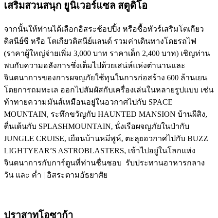
เสริมสวนสนุก ยูนิเวอร์แซล สตูดิโอ
จากนั้นให้ท่านได้เลือกอิสระช้อปปิ้ง หรือซื้อทัวร์เสริมโตเกียว
ดิสนีย์ซี หรือ โตเกียวดิสนีย์แลนด์ รวมค่าเดินทางโดยรถไฟ
(ราคาผู้ใหญ่จ่ายเพิ่ม 3,000 บาท ราคาเด็ก 2,400 บาท) เชิญท่าน
พบกับความอลังการซึ่งเต็มไปด้วยเสน่ห์แห่งตำนานและ
จินตนาการของการผจญภัยใช้ทุนในการก่อสร้าง 600 ล้านเยน
โดยการถมทะเล ออกไปสัมผัสกับเครื่องเล่นในหลายรูปแบบ เช่น
ท้าทายความมันส์เหมือนอยู่ในอวกาศไปกับ SPACE
MOUNTAIN, ระทึกขวัญกับ HAUNTED MANSION บ้านผีสิง,
ตื่นเต้นกับ SPLASHMOUNTAIN, นั่งเรือผจญภัยในป่ากับ
JUNGLE CRUISE, เยือนบ้านหมีพูห์, ตะลุยอวกาศไปกับ BUZZ
LIGHTYEAR’S ASTROBLASTERS, เข้าไปอยู่ในโลกแห่ง
จินตนาการกับการ์ตูนที่ท่านชื่นชอบ รับประทานอาหารกลาง
วัน และ ค่ำ | อิสระตามอัธยาศัย
ปราสาทโอซาก้า