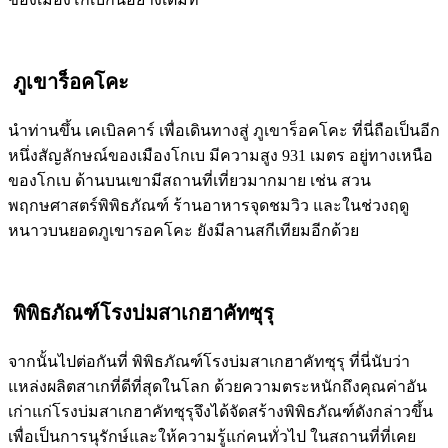
ภูเขาร็อคโคะ
นำท่านขึ้น เคเบิลคาร์ เพื่อเดินทางสู่ ภูเขาร็อคโคะ ที่นี่ถือเป็นอีก
หนึ่งสัญลักษณ์ของเมืองโกเบ มีความสูง 931 เมตร อยู่ทางเหนือ
ของโกเบ ด้านบนเขามีสถานที่เที่ยวมากมาย เช่น สวน
พฤกษศาสตร์พิพิธภัณฑ์ ร้านอาหารจุดชมวิว และในช่วงฤดู
หนาวบนยอดภูเขารอคโคะ ยังมีลานสกีเทียมอีกด้วย
พิพิธภัณฑ์โรงบ่มสาเกฮาคัทซุรุ
จากนั้นไปต่อกันที่ พิพิธภัณฑ์โรงบ่มสาเกฮาคัทซุรุ ที่นี่นับว่า
แหล่งผลิตสาเกที่ดีที่สุดในโลก ด้วยความตระหนักถึงคุณค่าอัน
เก่าแก่โรงบ่มสาเกฮาคัทซุรุจึงได้จัดสร้างพิพิธภัณฑ์ดังกล่าวขึ้น
เพื่อเป็นการนุรักษ์และให้ความรู้แก่คนทั่วไป ในสถานที่ที่เคย