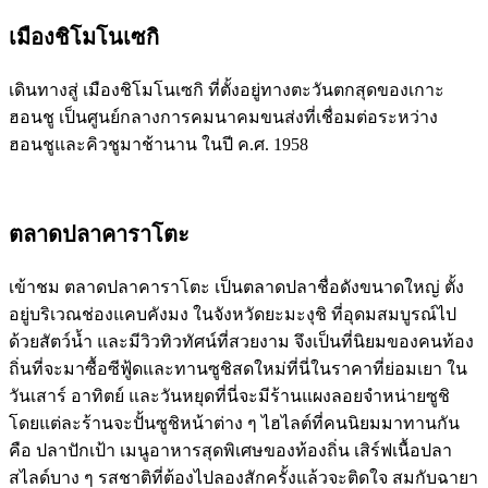
เมืองชิโมโนเซกิ
เดินทางสู่ เมืองชิโมโนเซกิ ที่ตั้งอยู่ทางตะวันตกสุดของเกาะ
ฮอนชู เป็นศูนย์กลางการคมนาคมขนส่งที่เชื่อมต่อระหว่าง
ฮอนชูและคิวชูมาช้านาน ในปี ค.ศ. 1958
ตลาดปลาคาราโตะ
เข้าชม ตลาดปลาคาราโตะ เป็นตลาดปลาชื่อดังขนาดใหญ่ ตั้ง
อยู่บริเวณช่องแคบคังมง ในจังหวัดยะมะงุชิ ที่อุดมสมบูรณ์ไป
ด้วยสัตว์น้ำ และมีวิวทิวทัศน์ที่สวยงาม จึงเป็นที่นิยมของคนท้อง
ถิ่นที่จะมาซื้อซีฟู้ดและทานซูชิสดใหม่ที่นี่ในราคาที่ย่อมเยา ใน
วันเสาร์ อาทิตย์ และวันหยุดที่นี่จะมีร้านแผงลอยจำหน่ายซูชิ
โดยแต่ละร้านจะปั้นซูชิหน้าต่าง ๆ ไฮไลต์ที่คนนิยมมาทานกัน
คือ ปลาปักเป้า เมนูอาหารสุดพิเศษของท้องถิ่น เสิร์ฟเนื้อปลา
สไลด์บาง ๆ รสชาติที่ต้องไปลองสักครั้งแล้วจะติดใจ สมกับฉายา