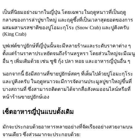
เป็นที่นิยมอย่างมากในญี่ปุ่น โดยเฉพาะในฤดูหนาวที่เป็นฤดู
กลางของการล่าปูขาใหญ่ และฤดูซึ้งที่เป็นเวลาสุดยอดของการ
ผสมผสานรสชาติของปูโอมะกุโระ (Snow Crab) และปูคิงครับ
(King Crab)
บุฟเฟต์ขาปูยักษ์ที่ญี่ปุ่นนั้นจะมีหลายร้านและระดับราคาต่าง ๆ
ตั้งแต่ร้านราคาประหยัดจนถึงร้านหรูหรา โดยส่วนใหญ่จะมีเมนู
อื่น ๆ เพิ่มเติมด้วย เช่น ซูชิ กุ้ง ปลา หอย และอาหารญี่ปุ่นอื่น ๆ
นอกจากนี้ ยังมีสถานที่ขายปูยักษ์สดๆ ที่เต็มไปด้วยปูโอมะกุโระ
และปูคิงครับ ในฤดูหนาวจะมีการจัดงานประมูลปูขาใหญ่ขึ้นที่
บางสถานที่ ซึ่งสามารถติดตามได้จากสื่อสังคมออนไลน์หรือที่
หน้าร้านขายปูยักษ์เอง
เซ็ตอาหารญี่ปุ่นแบบดั้งเดิม
มักจะประกอบด้วยอาหารหลายอย่างที่จัดเรียงอย่างสวยงามบน
จานเดียว ซึ่งส่วนมากจะประกอบด้วย: