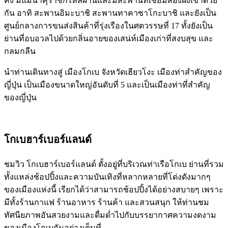
คัง มีแม่น้ำคุราชิกิไหลผ่านและมีสะพานที่เชื่อมสองฝั่งเข้าด้วย
กัน อาทิ สะพานอิมะบาชิ สะพานทาคาซาโกะบาชิ และยังเป็น
ศูนย์กลางการขนส่งสินค้าที่รุ่งเรืองในศตวรรษที่ 17 ทั้งยังเป็น
ย่านที่อบอวลไปด้วยกลิ่นอายของเสน่ห์เมืองเก่าที่สงบสุข และ
กลมกลืน
นำท่านเดินทางสู่ เมืองโกเบ จังหวัดเฮียวโงะ เมืองท่าสำคัญของ
ญี่ปุ่น เป็นเมืองขนาดใหญ่อันดับที่ 5 และเป็นเมืองท่าที่สำคัญ
ของญี่ปุ่น
โกเบฮาร์เบอร์แลนด์
ชมวิว โกเบฮาร์เบอร์แลนด์ ตั้งอยู่ที่บริเวณท่าเรือโกเบ ย่านที่รวม
ทั้งแหล่งช้อปปิ้งและความบันเทิงที่หลากหลายที่โด่งดังมากๆ
ของเมืองแห่งนี้ เรียกได้ว่าสามารถช้อปปิ้งได้อย่างสบายๆ เพราะ
มีทั้งร้านกาแฟ ร้านอาหาร ร้านค้า และสวนสนุก ให้ท่านชม
ทัศนียภาพอันสวยงามและดื่มด่ำไปกับบรรยากาศความงดงาม
ของเมืองโกเบกันอย่างเต็มที่