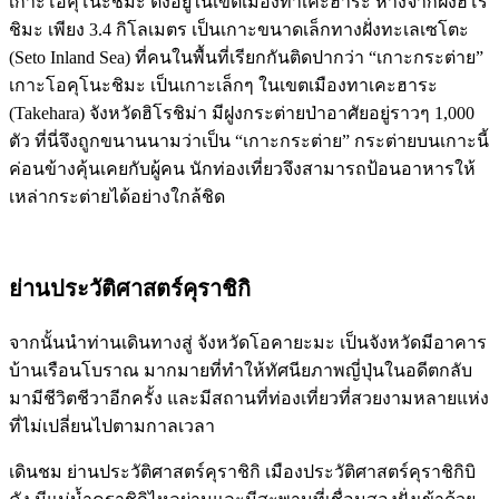
เกาะโอคุโนะชิมะ ตั้งอยู่ในเขตเมืองทาเคะฮาระ ห่างจากฝั่งฮิโร
ชิมะ เพียง 3.4 กิโลเมตร เป็นเกาะขนาดเล็กทางฝั่งทะเลเซโตะ
(Seto Inland Sea) ที่คนในพื้นที่เรียกกันติดปากว่า “เกาะกระต่าย”
เกาะโอคุโนะชิมะ เป็นเกาะเล็กๆ ในเขตเมืองทาเคะฮาระ
(Takehara) จังหวัดฮิโรชิม่า มีฝูงกระต่ายป่าอาศัยอยู่ราวๆ 1,000
ตัว ที่นี่จึงถูกขนานนามว่าเป็น “เกาะกระต่าย” กระต่ายบนเกาะนี้
ค่อนข้างคุ้นเคยกับผู้คน นักท่องเที่ยวจึงสามารถป้อนอาหารให้
เหล่ากระต่ายได้อย่างใกล้ชิด
ย่านประวัติศาสตร์คุราชิกิ
จากนั้นนำท่านเดินทางสู่ จังหวัดโอคายะมะ เป็นจังหวัดมีอาคาร
บ้านเรือนโบราณ มากมายที่ทำให้ทัศนียภาพญี่ปุ่นในอดีตกลับ
มามีชีวิตชีวาอีกครั้ง และมีสถานที่ท่องเที่ยวที่สวยงามหลายแห่ง
ที่ไม่เปลี่ยนไปตามกาลเวลา
เดินชม ย่านประวัติศาสตร์คุราชิกิ เมืองประวัติศาสตร์คุราชิกิบิ