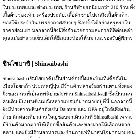
ในประเทศแและต่างประเทศ, ร้านกีฬายอดนิยมกว่า 210 ร้าน ทั้ง
เสื้อผ้า, รองเท้า, เครื่องประดับ, เสื้อผ้าชายไปจนถึงเสื้อผ้าเด็ก,
ของใช้ประจำวัน บรรยากาศสบายๆ ช็อปปิ้งได้อย่างหรูหราใน
ราคาย่อมเยา นอกจากนี้ยังมีสิ่งอำนวยความสะดวกที่ดีต่อเหล่า
คุณแม่อย่าง รถเข็นเด็กให้ยืมและห้องให้นม และรองรับผู้พิการ
ชินไซบาชิ | Shinsaibashi
Shinsaibashi (ชินไซบาชิ) เป็นย่านช้อปปิ้งและบันเทิงชื่อดังใน
เมืองโอซาก้า ประเทศญี่ปุ่น มีร้านค้าหลายร้อยร้านตามทั้งสอง
ฝั่งของถนนที่เป็นเทพนิยายสะพาน Shinsaibashi-suji ซึ่งเป็นถนน
คนเดิน มีแบรนด์เนมดังหลายแบรนด์มากมายอยู่ที่นี่ นอกจากนี้
ยังมีห้างสรรพสินค้าดังเช่น Daimaru และ OPA อยู่ใกล้เคียงกัน
ด้วย นักท่องเที่ยวส่วนใหญ่ชอบมาเดินเล่นที่ Shinsaibashi เพราะ
มีร้านค้ามากมายให้เลือกซื้อสินค้าและของฝากให้เลือกหลาก
หลาย และยังมีร้านอาหารและร้านกาแฟที่น่าสนใจมากมายเช่น