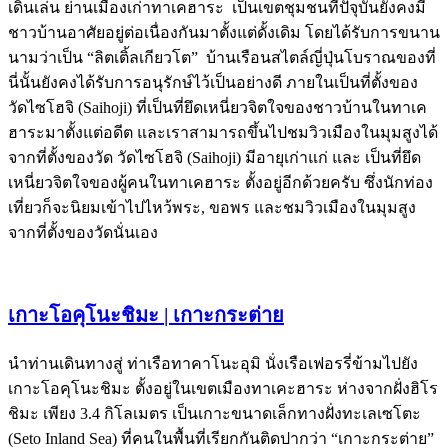
เดินเล่น ย่านเมืองเก่าทาเคฮาระ เป็นเขตชุมชนที่ปัจุบันยังคงมี
ชาวบ้านอาศัยอยู่ต่อเนื่องกันมาตั้งแต่ดั้งเดิม โดยได้รับการขนาน
นามว่าเป็น “ลิตเติ้ลเกียวโต” บ้านเรือนสไตล์ญี่ปุ่นโบราณของที่
นี่นั้นยังคงได้รับการอนุรักษ์ไว้เป็นอย่างดี ภายในเป็นที่ตั้งของ
วัดไซโฮจิ (Saihoji) ที่เป็นที่ยึดเหนี่ยวจิตใจของชาวบ้านในทาเค
ฮาระมาตั้งแต่อดีต และเราสามารถขึ้นไปชมวิวเมืองในมุมสูงได้
จากที่ตั้งของวัด วัดไซโฮจิ (Saihoji) มีอายุเก่าแก่ และ เป็นที่ยึด
เหนี่ยวจิตใจของผู้คนในทาเคฮาระ ตั้งอยู่อีกด้วยครับ ซึ่งนักท่อง
เที่ยวก็จะนิยมเข้าไปไหว้พระ, ขอพร และชมวิวเมืองในมุมสูง
จากที่ตั้งของวัดนั่นเอง
เกาะโอคุโนะชิมะ | เกาะกระต่าย
นำท่านเดินทางสู่ ท่าเรือทาคาโนะอุมิ นั่งเรือเฟอรรี่ข้ามไปยัง
เกาะโอคุโนะชิมะ ตั้งอยู่ในเขตเมืองทาเคะฮาระ ห่างจากฝั่งฮิโร
ชิมะ เพียง 3.4 กิโลเมตร เป็นเกาะขนาดเล็กทางฝั่งทะเลเซโตะ
(Seto Inland Sea) ที่คนในพื้นที่เรียกกันติดปากว่า “เกาะกระต่าย”