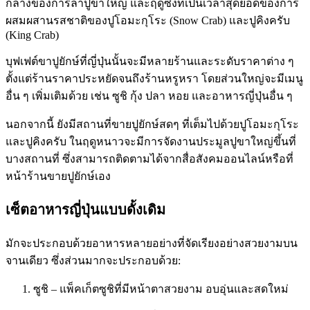
กลางของการล่าปูขาใหญ่ และฤดูซึ้งที่เป็นเวลาสุดยอดของการ
ผสมผสานรสชาติของปูโอมะกุโระ (Snow Crab) และปูคิงครับ
(King Crab)
บุฟเฟต์ขาปูยักษ์ที่ญี่ปุ่นนั้นจะมีหลายร้านและระดับราคาต่าง ๆ
ตั้งแต่ร้านราคาประหยัดจนถึงร้านหรูหรา โดยส่วนใหญ่จะมีเมนู
อื่น ๆ เพิ่มเติมด้วย เช่น ซูชิ กุ้ง ปลา หอย และอาหารญี่ปุ่นอื่น ๆ
นอกจากนี้ ยังมีสถานที่ขายปูยักษ์สดๆ ที่เต็มไปด้วยปูโอมะกุโระ
และปูคิงครับ ในฤดูหนาวจะมีการจัดงานประมูลปูขาใหญ่ขึ้นที่
บางสถานที่ ซึ่งสามารถติดตามได้จากสื่อสังคมออนไลน์หรือที่
หน้าร้านขายปูยักษ์เอง
เซ็ตอาหารญี่ปุ่นแบบดั้งเดิม
มักจะประกอบด้วยอาหารหลายอย่างที่จัดเรียงอย่างสวยงามบน
จานเดียว ซึ่งส่วนมากจะประกอบด้วย:
ซูชิ – แพ็คเก็ตซูชิที่มีหน้าตาสวยงาม อบอุ่นและสดใหม่