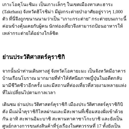
เกาะโอคุโนะชิมะ เป็นเกาะเล็กๆ ในเขตเมืองทาเคะฮาระ
(Takehara) จังหวัดฮิโรชิม่า มีฝูงกระต่ายป่าอาศัยอยู่ราวๆ 1,000
ตัว ที่นี่จึงถูกขนานนามว่าเป็น “เกาะกระต่าย” กระต่ายบนเกาะนี้
ค่อนข้างคุ้นเคยกับผู้คน นักท่องเที่ยวจึงสามารถป้อนอาหารให้
เหล่ากระต่ายได้อย่างใกล้ชิด
ย่านประวัติศาสตร์คุราชิกิ
จากนั้นนำท่านเดินทางสู่ จังหวัดโอคายะมะ เป็นจังหวัดมีอาคาร
บ้านเรือนโบราณ มากมายที่ทำให้ทัศนียภาพญี่ปุ่นในอดีตกลับ
มามีชีวิตชีวาอีกครั้ง และมีสถานที่ท่องเที่ยวที่สวยงามหลายแห่ง
ที่ไม่เปลี่ยนไปตามกาลเวลา
เดินชม ย่านประวัติศาสตร์คุราชิกิ เมืองประวัติศาสตร์คุราชิกิบิ
คัง มีแม่น้ำคุราชิกิไหลผ่านและมีสะพานที่เชื่อมสองฝั่งเข้าด้วย
กัน อาทิ สะพานอิมะบาชิ สะพานทาคาซาโกะบาชิ และยังเป็น
ศูนย์กลางการขนส่งสินค้าที่รุ่งเรืองในศตวรรษที่ 17 ทั้งยังเป็น