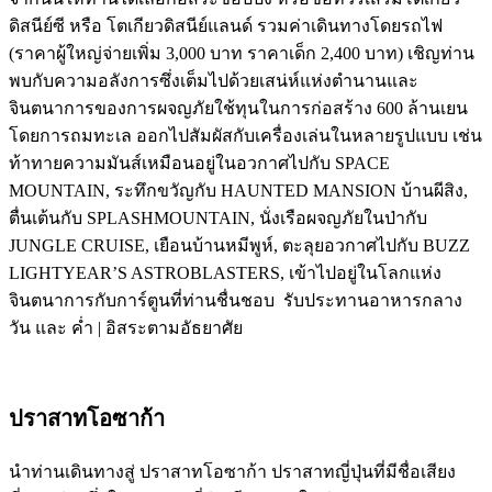
ดิสนีย์ซี หรือ โตเกียวดิสนีย์แลนด์ รวมค่าเดินทางโดยรถไฟ
(ราคาผู้ใหญ่จ่ายเพิ่ม 3,000 บาท ราคาเด็ก 2,400 บาท) เชิญท่าน
พบกับความอลังการซึ่งเต็มไปด้วยเสน่ห์แห่งตำนานและ
จินตนาการของการผจญภัยใช้ทุนในการก่อสร้าง 600 ล้านเยน
โดยการถมทะเล ออกไปสัมผัสกับเครื่องเล่นในหลายรูปแบบ เช่น
ท้าทายความมันส์เหมือนอยู่ในอวกาศไปกับ SPACE
MOUNTAIN, ระทึกขวัญกับ HAUNTED MANSION บ้านผีสิง,
ตื่นเต้นกับ SPLASHMOUNTAIN, นั่งเรือผจญภัยในป่ากับ
JUNGLE CRUISE, เยือนบ้านหมีพูห์, ตะลุยอวกาศไปกับ BUZZ
LIGHTYEAR’S ASTROBLASTERS, เข้าไปอยู่ในโลกแห่ง
จินตนาการกับการ์ตูนที่ท่านชื่นชอบ รับประทานอาหารกลาง
วัน และ ค่ำ | อิสระตามอัธยาศัย
ปราสาทโอซาก้า
นำท่านเดินทางสู่ ปราสาทโอซาก้า ปราสาทญี่ปุ่นที่มีชื่อเสียง