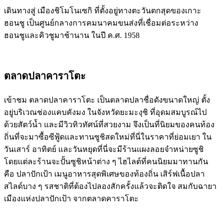
เดินทางสู่ เมืองชิโมโนเซกิ ที่ตั้งอยู่ทางตะวันตกสุดของเกาะ
ฮอนชู เป็นศูนย์กลางการคมนาคมขนส่งที่เชื่อมต่อระหว่าง
ฮอนชูและคิวชูมาช้านาน ในปี ค.ศ. 1958
ตลาดปลาคาราโตะ
เข้าชม ตลาดปลาคาราโตะ เป็นตลาดปลาชื่อดังขนาดใหญ่ ตั้ง
อยู่บริเวณช่องแคบคังมง ในจังหวัดยะมะงุชิ ที่อุดมสมบูรณ์ไป
ด้วยสัตว์น้ำ และมีวิวทิวทัศน์ที่สวยงาม จึงเป็นที่นิยมของคนท้อง
ถิ่นที่จะมาซื้อซีฟู้ดและทานซูชิสดใหม่ที่นี่ในราคาที่ย่อมเยา ใน
วันเสาร์ อาทิตย์ และวันหยุดที่นี่จะมีร้านแผงลอยจำหน่ายซูชิ
โดยแต่ละร้านจะปั้นซูชิหน้าต่าง ๆ ไฮไลต์ที่คนนิยมมาทานกัน
คือ ปลาปักเป้า เมนูอาหารสุดพิเศษของท้องถิ่น เสิร์ฟเนื้อปลา
สไลด์บาง ๆ รสชาติที่ต้องไปลองสักครั้งแล้วจะติดใจ สมกับฉายา
เมืองแห่งปลาปักเป้า จากตลาดคาราโตะ