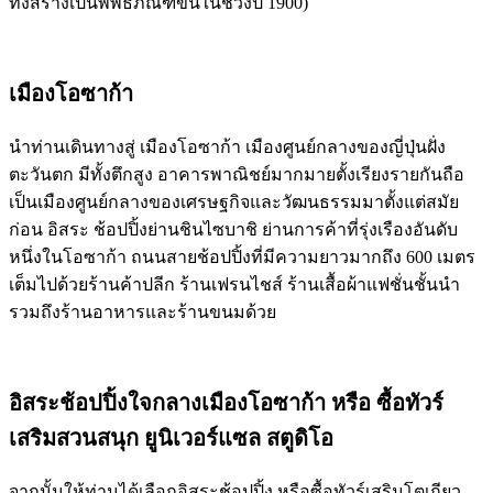
ทั้งสร้างเป็นพิพิธภัณฑ์ขึ้นในช่วงปี 1900)
เมืองโอซาก้า
นำท่านเดินทางสู่ เมืองโอซาก้า เมืองศูนย์กลางของญี่ปุ่นฝั่ง
ตะวันตก มีทั้งตึกสูง อาคารพาณิชย์มากมายตั้งเรียงรายกันถือ
เป็นเมืองศูนย์กลางของเศรษฐกิจและวัฒนธรรมมาตั้งแต่สมัย
ก่อน อิสระ ช้อปปิ้งย่านชินไซบาชิ ย่านการค้าที่รุ่งเรืองอันดับ
หนึ่งในโอซาก้า ถนนสายช้อปปิ้งที่มีความยาวมากถึง 600 เมตร
เต็มไปด้วยร้านค้าปลีก ร้านเฟรนไชส์ ร้านเสื้อผ้าแฟชั่นชั้นนำ
รวมถึงร้านอาหารและร้านขนมด้วย
อิสระช้อปปิ้งใจกลางเมืองโอซาก้า หรือ ซื้อทัวร์
เสริมสวนสนุก ยูนิเวอร์แซล สตูดิโอ
จากนั้นให้ท่านได้เลือกอิสระช้อปปิ้ง หรือซื้อทัวร์เสริมโตเกียว