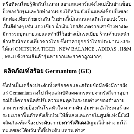
หรือที่คนไทยรู้จักกันในนาม สยามสแควร์แห่งไทเปเป็นย่านช็อป
ปิ้งของวัยรุ่นและวัยทำงานของไต้หวัน ยังเป็นแหล่งช็อปปิ้งของ
นักท่องเที่ยวด้วยเช่นกัน ในย่านนี้เป็นถนนคนเดินโดยแบ่งโซน
เป็นสีต่างๆ เช่น แดง เขียว น้ำเงิน โดยสังเกตจากเสาข้างทางจะ
มีการระบุหมายเลยและทำสีไว้อย่างเป็นระเบียบ ร้านค้าแนะนำ
สำหรับนักท่องเที่ยวชาวไทย ซึ่งราคาถูกกว่าไทยประมาณ 30 %
ได้แก่ ONITSUKA TIGER , NEW BALANCE , ADIDAS , H&M
, MUJI ซึ่งรวมสินค้ารุ่นหายากและราคาถูกมากๆ
ผลิตภัณฑ์สร้อย Germanium (GE)
ซึ่งทำเป็นเครื่องประดับทั้งสร้อยคอและสร้อยข้อมือซึ่งมีการฝัง
แร่ Germanium ลงไป มีคุณสมบัติลดผลกระทบจากรังสีจากอุปก
รณ์อิเล็คทรอนิคส์ปรับความสมดุลในระบบต่างๆของร่างกาย
สามารถช่วยป้องกันโรคหัวใจ ความดัน อัมพาต อัลไซเมอร์ ลด
ระยะเวลาฟื้นตัวหลังเจ็บป่วยให้สั้นลงและภายในศูนย์แห่งนี้ยังมี
ผลิตภัณฑ์เครื่องประดับจาก
ปะการังสีแดง
อัญมณีล้ำค่าจากใต้
ทะเลของใต้หวัน ทั้งจี้ประดับ แหวน ต่างๆ