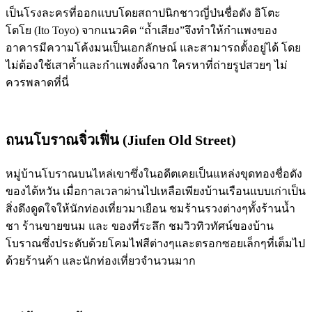
เป็นโรงละครที่ออกแบบโดยสถาปนิกชาวญี่ป่นชื่อดัง อิโตะ
โตโย (Ito Toyo) จากแนวคิด “ถ้ำเสียง”จึงทำให้กำแพงของ
อาคารมีความโค้งมนเป็นเอกลักษณ์ และสามารถตั้งอยู่ได้ โดย
ไม่ต้องใช้เสาค้ำและกำแพงตั้งฉาก ใครหาที่ถ่ายรูปสวยๆ ไม่
ควรพลาดที่นี่
ถนนโบราณจิ่วเฟิ่น (Jiufen Old Street)
หมู่บ้านโบราณบนไหล่เขาซึ่งในอดีตเคยเป็นแหล่งขุดทองชื่อดัง
ของไต้หวัน เมื่อกาลเวลาผ่านไปเหลือเพียงบ้านเรือนแบบเก่าเป็น
สิ่งดึงดูดใจให้นักท่องเที่ยวมาเยือน ชมร้านรวงต่างๆทั้งร้านน้ำ
ชา ร้านขายขนม และ ของที่ระลึก ชมวิวทิวทัศน์ของบ้าน
โบราณซึ่งประดับด้วยโคมไฟสีต่างๆและตรอกซอยเล็กๆที่เต็มไป
ด้วยร้านค้า และนักท่องเที่ยวจำนวนมาก