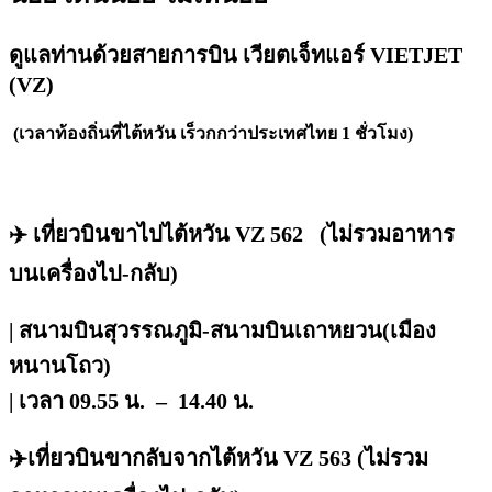
ดูแลท่านด้วยสายการบิน
เวียตเจ็ทแอร์ VIETJET
(VZ)
(เวลาท้องถิ่นที่ไต้หวัน เร็วกกว่าประเทศไทย 1 ชั่วโมง)
✈️ เที่ยวบินขาไปไต้หวัน
VZ 562
(ไม่รวมอาหาร
บนเครื่องไป-กลับ)
| สนามบินสุวรรณภูมิ-
สนามบินเถาหยวน(เมือง
หนานโถว)
|
เวลา 09.55 น. –
14.40 น.
✈️เที่ยวบินขากลับจากไต้หวัน
VZ 563
(ไม่รวม