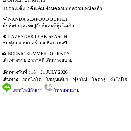
♨️ ONSEN 2 NIGHTS
แช่ออนเซ็น 2 คืนเต็ม ผ่อนคลายทุกความเหนื่อยล้า
🦀 NANDA SEAFOOD BUFFET
มื้อพิเศษบุฟเฟ่ต์ปูยักษ์และซีฟู้ดไม่อั้น
🪻 LAVENDER PEAK SEASON
ชมทุ่งลาเวนเดอร์ สวยที่สุดแห่งปี
📸 SCENIC SUMMER JOURNEY
เส้นทางสวย อากาศดี เดินทางสบาย
เดินทางวันที่ :
16 – 21 JULY 2026
เส้นทาง :
ฮอกไกโด – โซอุนเคียว – ฟุราโน่ – โอตารุ – ซัปโปโร
แชทไลน์กับเรา
โทรสอบถาม
PKG JOURNEY
โทร : 02 676 3303 / 02 003 4883
แฟ็กซ์ : 02 003 4880