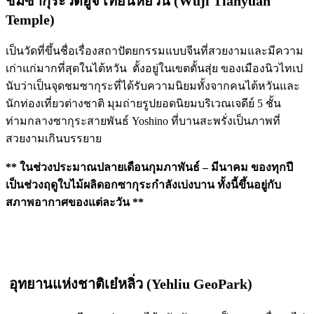
ชมซากุระ
วัดอูจี เทียนหยวน (
Wuji Tianyuan
Temple)
เป็นวัดที่ขึ้นชื่อเรื่องสถาปัตยกรรมแบบจีนที่สวยงามและมีความ
เก่าแก่มากที่สุดในไต้หวัน ตั้งอยู่ในเขตตั้นสุ่ย ของเมืองนิวไทเป
นับว่าเป็นจุดชมซากุระที่ได้รับความนิยมทั้งจากคนไต้หวันและ
นักท่องเที่ยวต่างชาติ มุมถ่ายรูปยอดนิยมบริเวณเจดีย์ 5 ชั้น
ท่ามกลางซากุระสายพันธ์ Yoshino ที่บานสะพรั่งเป็นภาพที่
สวยงามเกินบรรยาย
** ในช่วงประมาณปลายเดือนกุมภาพันธ์ – มีนาคม ของทุกปี
เป็นช่วงฤดูใบไม้ผลิดอกซากุระกำลังเบ่งบาน ทั้งนี้ขึ้นอยู่กับ
สภาพอากาศของแต่ละวัน **
อุทยานแห่งชาติเย๋หลิ่ว (
Yehliu GeoPark)