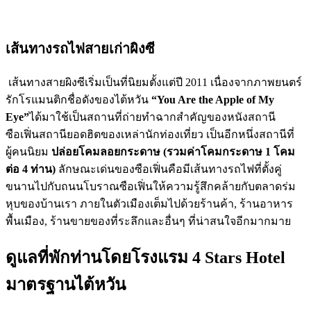
เส้นทางรถไฟสายเก่าผิงซี
เส้นทางสายผิงซีเริ่มเป็นที่นิยมตั้งแต่ปี 2011 เนื่องจากภาพยนตร์
รักโรแมนติกชื่อดังของไต้หวัน
“
You Are the Apple of My
Eye”
ได้มาใช้เป็นสถานที่ถ่ายทำฉากสำคัญของหนังสถานี
ซือเฟิ่นสถานียอดฮิตของเหล่านักท่องเที่ยว เป็นอีกหนึ่งสถานีที่
ผู้คนนิยม
ปล่อยโคมลอยกระดาษ (รวมค่าโคมกระดาษ 1 โคม
ต่อ 4 ท่าน)
ลักษณะเด่นของซือเฟิ่นคือมีเส้นทางรถไฟที่ตั้งคู่
ขนานไปกับถนนโบราณซือเฟิ่นให้ความรู้สึกคล้ายกับตลาดร่ม
หุบของบ้านเรา ภายในตัวเมืองเต็มไปด้วยร้านค้า, ร้านอาหาร
พื้นเมือง, ร้านขายของที่ระลึกและอื่นๆ ที่น่าสนใจอีกมากมาย
ดูแลที่พักท่านโดยโรงแรม 4 Stars Hotel
มาตรฐานไต้หวัน