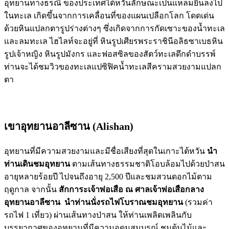
อุทยานทางธรณี ของประเทศไต้หวันลักษณะเป็นแหลมยื่นลงไป
ในทะเล เกิดขึ้นจากการเคลื่อนที่ของแผนเปลือกโลก โดดเด่น
ด้วยหินแปลกตารูปร่างต่างๆ ซึ่งเกิดจากการกัดเซาะของน้ำทะเล
และลมทะเล ไฮไลท์จะอยู่ที่ หินรูปเศียรพระราชินีอลิธซาเบธหิน
รูปเจ้าหญิง หินรูปมังกร และฟอสซิลของสัตว์ทะเลดึกดำบรรพ์
ท่านจะได้ชมวิวของทะเลแปซิฟิคน้ำทะเลสีครามสวยงามแปลก
ตา
เขาอุทยานอาลีซาน (Alishan)
อุทยานที่มีความสวยงามและมีชื่อเสียงที่สุดในเกาะไต้หวัน
นำ
ท่านเดินชมอุทยาน
ตามเส้นทางธรรมชาติโอบล้อมไปด้วยป่าสน
อายุหลายร้อยปี ไปจนถึงอายุ 2,500 ปีและชมสวนดอกไม้ตาม
ฤดูกาล จากนั้น
สักการะเจ้าพ่อเสือ
ณ ศาลเจ้าพ่อเสือกลาง
อุทยานอาลีซาน
นำท่านนั่งรถไฟโบราณชมอุทยาน
(รวมค่า
รถไฟ 1 เที่ยว) ผ่านเส้นทางป่าสน ให้ท่านเพลิดเพลินกับ
บรรยากาศของอุทยานที่มีความอุดมสมบูรณ์ ชมต้นไม้และ