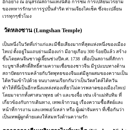
อีกอย่าง ณ อนุสรณ์สถานแห่งนี้คือ การชม การเปลี่ยนเวรยาม
ของทหารรักษาการรูปปั้นสำริด ท่านเจียงไคเช็ค ซึ่งจะเปลี่ยน
เวรทุกๆชั่วโมง
วัดหลงซาน (
Lungshan Temple
)
เป็นหนึ่งในวัดที่เก่าแก่และมีชื่อเสียงมากที่สุดแห่งหนึ่งของเมือง
ไทเป ตั้งอยู่ในแถบย่านเมืองเก่า มีอายุเกือบ 300 ร้อยปีแล้ว สร้าง
ขึ้นโดยคนจีนชาวฝูเจี๊ยนช่วงปีค.ศ. 1738 เพื่อเป็นสถานที่สักกา
ระบูชาสิ่งศักดิ์สิทธิ์ตามความเชื่อของชาวจีน มีรูปแบบทางด้าน
สถาปัตยกรรมคล้ายกับวัดพุทธของจีนแต่มีลูกผสมของความเป็น
ไต้หวันเข้าไปด้วย จนบางคนเรียกกันว่าเป็นวัดสไตล์ไต้หวัน
ทำให้ที่นี่เป็นอีกหนึ่งแหล่งท่องเที่ยวไม่ควรพลาดของเมืองไทเป
โดยมาจากทั้งศาสนาพุทธ เต๋า และขงจื๋อ เช่น เจ้าแม่ทับทิม ที่
เกี่ยวข้องกับการเดินทาง, เทพเจ้ากวนอู เรื่องความซื้อสัตย์และ
หน้าที่การงาน และเทพเย่ว์เหล่า หรือ ผู้เฒ่าจันทรา ที่เชื่อกันว่า
เป็นเทพผู้ผูกด้ายแดงให้สมหวังด้านความรัก