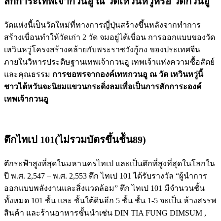
สักการะเทพเจ้ากวนอู ณ วัดเห
วินหวู่หรือ วัดกวนอู
วัดแห่งนี้เป็นวัดใหม่ที่ทางการญี่ปุ่นสร้างขึ้นหลังจากทำการ
สร้างเขื่อนทำให้วัดเก่า 2 วัด จมอยู่ไต้เขื่อน การออกแบบของวัด
เหวินหวู่โครงสร้างคล้ายกับพระราชวังกู้กง ของประเทศจีน
ภายในวิหารประดิษฐานเทพเจ้ากวนอู เทพเจ้าแห่งความซื้อสัตย์
และคุณธรรม
การขอพรจากองค์เทพกวนอู ณ วัด เหวินหวู่นี้
ชาวไต้หวันจะนิยมแขวนกระดิ่งลมเพื่อเป็นการสักการะองค์
เทพเจ้ากวนอู
ตึกไทเป 101(ไม่รวมบัตร
ขึ้น
ช้ัน89)
ตึกระฟ้าสูงที่สุดในมหานครไทเป และเป็นตึกที่สูงที่สุดในโลกใน
ปี พ.ศ. 2,547 – พ.ศ. 2,553 ตึก ไทเป 101 ได้รับรางวัล “ผู้นำการ
ออกแบบพลังงานและสิ่งแวดล้อม” ตึก ไทเป 101 มีจำนวนชั้น
ทั้งหมด 101 ชั้น และ ชั้นใต้ดินอีก 5 ชั้น ชั้น 1-5 จะเป็น ห้างสรรพ
สินค้า และร้านอาหารชั้นนำเช่น DIN TIA FUNG DIMSUM ,