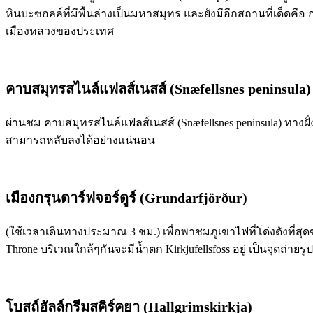
หินบะซอลล์ที่มีพื้นล่างเป็นมหาสมุทร และยังมีอีกสถานที่เด็ดคือ
เมืองหลวงของประเทศ
คาบสมุทรสไนล์แฟลส์เนสส์ (Snæfellsnes​ ​peninsula)
ผ่านชม คาบสมุทรสไนล์แฟลส์เนสส์ (Snæfellsnes​ ​peninsula) ทา
สามารถหลับลงได้อย่างแน่นอน
เมืองกรุนดาร์ฟจอร์ดูร์ (Grundarfjörður)
(ใช้เวลาเดินทางประมาณ 3 ชม.) เพื่อพาชมภูเขาไฟที่โด่งดังที่สุดของ
Throne บริเวณใกล้ๆกันจะมีน้ำตก Kirkjufellsfoss อยู่ เป็นจุดถ่ายร
โบสถ์ฮัลล์กรีมสคิร์คยา (Hallgrimskirkja)