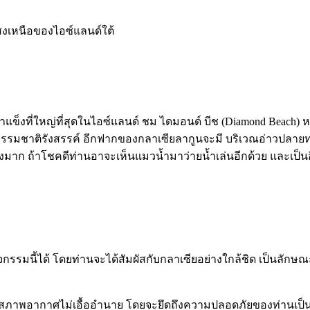
สงเหนือของไอซ์แลนด์ใต้
น้ำแข็งที่ใหญ่ที่สุดในไอซ์แลนด์ ชม ไดมอนด์ บีช (Diamond Beach) ห
มชาติรังสรรค์ อีกฟากของกลาเซียลากูนจะมี บริเวณอ่าวปลายทางขอ
งมาก ถ้าโชคดีท่านอาจะเห็นแมวน้ำมาว่ายน้ำเล่นอีกด้วย และเป็น
จกรรมนี้ได้ โดยท่านจะได้สัมผัสกับกลาเซียอย่างใกล้ชิด เป็นลักษณ
องจากสภาพอากาศไม่เอื้ออำนาย โดยจะยึดถึงความปลอดภัยของท่านเป