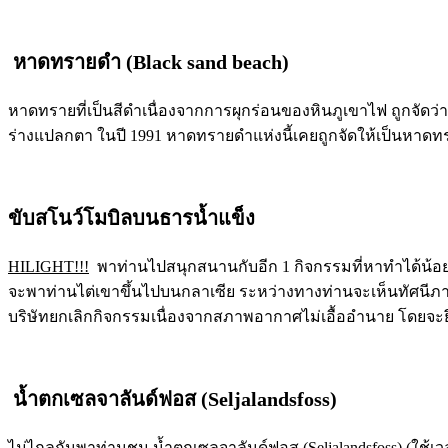
หาดทรายดำ (
Black sand beach)
หาดทรายที่เป็นสีดำเนื่องจากการผุกร่อนของหินภูเขาไฟ ถูกจัดว่า
ร่างแปลกตา ในปี 1991 หาดทรายดำแห่งนี้เคยถูกจัดให้เป็นหาดทร
ขับสโนว์โมบิลบนธารน้ำแข็ง
HILIGHT!!!
พาท่านไปสนุกสนานกับอีก 1 กิจกรรมที่หาทำได้น้อยท
จะพาท่านไต่เขาขึ้นไปบนกลาเซีย ระหว่างทางท่านจะเห็นทัศนีภาพ
บริษัทยกเลิกกิจกรรมเนื่องจากสภาพอากาศไม่เอื้ออำนาย โดยจ
น้ำตกเซลจาลันด์ฟอส (
Seljalandsfoss)
ไม่ไกลกันพาท่านชม น้ำตกเซลจาลันด์ฟอส (Seljalandsfoss) (ใช้เว