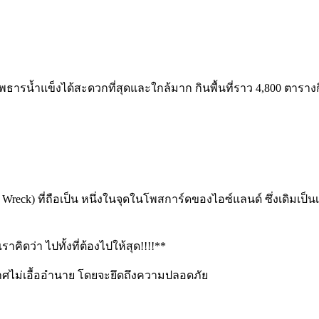
รน้ำแข็งได้สะดวกที่สุดและใกล้มาก กินพื้นที่ราว 4,800 ตารางกิโลเ
ne Wreck) ที่ถือเป็น หนึ่งในจุดในโพสการ์ดของไอซ์แลนด์ ซึ่งเดิมเป
ราคิดว่า ไปทั้งที่ต้องไปให้สุด!!!!**
าศไม่เอื้ออำนาย โดยจะยึดถึงความปลอดภัย