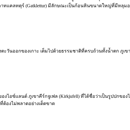
 กาทแคลทตุร์ (Gatklettur) มีลักษณะเป็นก้อนหินขนาดใหญ่ที่มีหลุมอ
งฝั่งตะวันออกของเกาะ เต็มไปด้วยธรรมชาติที่ครบถ้วนทั้งน้ำตก ภ
ไอซ์แลนด์ ภูเขาคีร์กจูเฟล (Kirkjufell) ที่ได้ชื่อว่าเป็นรูปปกของไ
ูปที่ต้องไม่พลาดอย่างเด็ดขาด