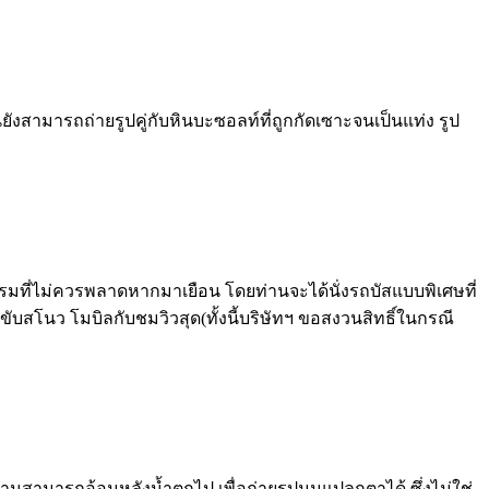
ยังสามารถถ่ายรูปคู่กับหินบะซอลท์ที่ถูกกัดเซาะจนเป็นแท่ง รูป
รรมที่ไม่ควรพลาดหากมาเยือน โดยท่านจะได้นั่งรถบัสแบบพิเศษที่
บสโนว โมบิลกับชมวิวสุด(ทั้งนี้บริษัทฯ ขอสงวนสิทธิ์ในกรณี
่านสามารถอ้อมหลังน้ำตกไป เพื่อถ่ายรูปมุมแปลกตาได้ ซึ่งไม่ใช่