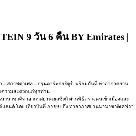
 9 วัน 6 คืน BY Emirates |
ล่า – สกาฟตาเฟล – กรุนดาร์ฟจอร์ดูร์ พร้อมกันที่ ท่าอากาศยาน
อำนวยความสะดวกแก่ทุกท่าน
ยานนานาชาติท่าอากาศยานเฮลซิงกิ ผ่านพิธีตรวจคนเข้าเมืองและ
อซ์แลนด์ โดย เที่ยวบินที่ AY991 ถึง ท่าอากาศยานนานาชาติเคฟวา