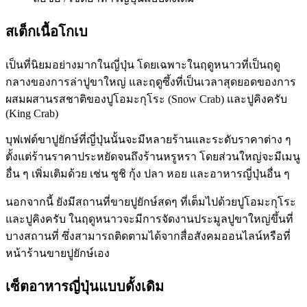
สเต็กเนื้อโกเบ
เป็นที่นิยมอย่างมากในญี่ปุ่น โดยเฉพาะในฤดูหนาวที่เป็นฤดู
กลางของการล่าปูขาใหญ่ และฤดูซึ้งที่เป็นเวลาสุดยอดของการ
ผสมผสานรสชาติของปูโอมะกุโระ (Snow Crab) และปูคิงครับ
(King Crab)
บุฟเฟต์ขาปูยักษ์ที่ญี่ปุ่นนั้นจะมีหลายร้านและระดับราคาต่าง ๆ
ตั้งแต่ร้านราคาประหยัดจนถึงร้านหรูหรา โดยส่วนใหญ่จะมีเมนู
อื่น ๆ เพิ่มเติมด้วย เช่น ซูชิ กุ้ง ปลา หอย และอาหารญี่ปุ่นอื่น ๆ
นอกจากนี้ ยังมีสถานที่ขายปูยักษ์สดๆ ที่เต็มไปด้วยปูโอมะกุโระ
และปูคิงครับ ในฤดูหนาวจะมีการจัดงานประมูลปูขาใหญ่ขึ้นที่
บางสถานที่ ซึ่งสามารถติดตามได้จากสื่อสังคมออนไลน์หรือที่
หน้าร้านขายปูยักษ์เอง
เซ็ตอาหารญี่ปุ่นแบบดั้งเดิม