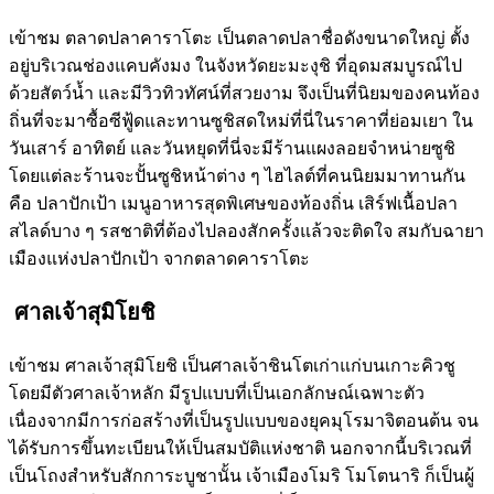
เข้าชม ตลาดปลาคาราโตะ เป็นตลาดปลาชื่อดังขนาดใหญ่ ตั้ง
อยู่บริเวณช่องแคบคังมง ในจังหวัดยะมะงุชิ ที่อุดมสมบูรณ์ไป
ด้วยสัตว์น้ำ และมีวิวทิวทัศน์ที่สวยงาม จึงเป็นที่นิยมของคนท้อง
ถิ่นที่จะมาซื้อซีฟู้ดและทานซูชิสดใหม่ที่นี่ในราคาที่ย่อมเยา ใน
วันเสาร์ อาทิตย์ และวันหยุดที่นี่จะมีร้านแผงลอยจำหน่ายซูชิ
โดยแต่ละร้านจะปั้นซูชิหน้าต่าง ๆ ไฮไลต์ที่คนนิยมมาทานกัน
คือ ปลาปักเป้า เมนูอาหารสุดพิเศษของท้องถิ่น เสิร์ฟเนื้อปลา
สไลด์บาง ๆ รสชาติที่ต้องไปลองสักครั้งแล้วจะติดใจ สมกับฉายา
เมืองแห่งปลาปักเป้า จากตลาดคาราโตะ
ศาลเจ้าสุมิโยชิ
เข้าชม ศาลเจ้าสุมิโยชิ เป็นศาลเจ้าชินโตเก่าแก่บนเกาะคิวชู
โดยมีตัวศาลเจ้าหลัก มีรูปแบบที่เป็นเอกลักษณ์เฉพาะตัว
เนื่องจากมีการก่อสร้างที่เป็นรูปแบบของยุคมุโรมาจิตอนต้น จน
ได้รับการขึ้นทะเบียนให้เป็นสมบัติแห่งชาติ นอกจากนี้บริเวณที่
เป็นโถงสำหรับสักการะบูชานั้น เจ้าเมืองโมริ โมโตนาริ ก็เป็นผู้