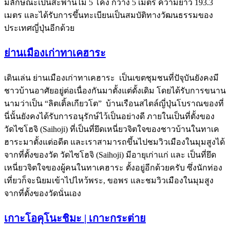
มีลักษณะเป็นสะพานไม้ 5 โค้ง กว้าง 5 เมตร ความยาว 193.3
เมตร และได้รับการขึ้นทะเบียนเป็นสมบัติทางวัฒนธรรมของ
ประเทศญี่ปุ่นอีกด้วย
ย่านเมืองเก่าทาเคฮาระ
เดินเล่น ย่านเมืองเก่าทาเคฮาระ เป็นเขตชุมชนที่ปัจุบันยังคงมี
ชาวบ้านอาศัยอยู่ต่อเนื่องกันมาตั้งแต่ดั้งเดิม โดยได้รับการขนาน
นามว่าเป็น “ลิตเติ้ลเกียวโต” บ้านเรือนสไตล์ญี่ปุ่นโบราณของที่
นี่นั้นยังคงได้รับการอนุรักษ์ไว้เป็นอย่างดี ภายในเป็นที่ตั้งของ
วัดไซโฮจิ (Saihoji) ที่เป็นที่ยึดเหนี่ยวจิตใจของชาวบ้านในทาเค
ฮาระมาตั้งแต่อดีต และเราสามารถขึ้นไปชมวิวเมืองในมุมสูงได้
จากที่ตั้งของวัด วัดไซโฮจิ (Saihoji) มีอายุเก่าแก่ และ เป็นที่ยึด
เหนี่ยวจิตใจของผู้คนในทาเคฮาระ ตั้งอยู่อีกด้วยครับ ซึ่งนักท่อง
เที่ยวก็จะนิยมเข้าไปไหว้พระ, ขอพร และชมวิวเมืองในมุมสูง
จากที่ตั้งของวัดนั่นเอง
เกาะโอคุโนะชิมะ | เกาะกระต่าย