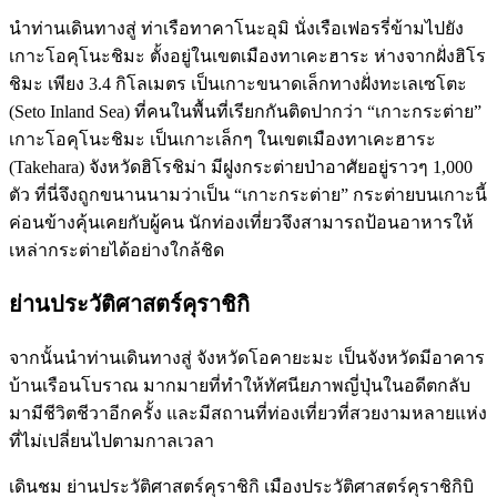
นำท่านเดินทางสู่ ท่าเรือทาคาโนะอุมิ นั่งเรือเฟอรรี่ข้ามไปยัง
เกาะโอคุโนะชิมะ ตั้งอยู่ในเขตเมืองทาเคะฮาระ ห่างจากฝั่งฮิโร
ชิมะ เพียง 3.4 กิโลเมตร เป็นเกาะขนาดเล็กทางฝั่งทะเลเซโตะ
(Seto Inland Sea) ที่คนในพื้นที่เรียกกันติดปากว่า “เกาะกระต่าย”
เกาะโอคุโนะชิมะ เป็นเกาะเล็กๆ ในเขตเมืองทาเคะฮาระ
(Takehara) จังหวัดฮิโรชิม่า มีฝูงกระต่ายป่าอาศัยอยู่ราวๆ 1,000
ตัว ที่นี่จึงถูกขนานนามว่าเป็น “เกาะกระต่าย” กระต่ายบนเกาะนี้
ค่อนข้างคุ้นเคยกับผู้คน นักท่องเที่ยวจึงสามารถป้อนอาหารให้
เหล่ากระต่ายได้อย่างใกล้ชิด
ย่านประวัติศาสตร์คุราชิกิ
จากนั้นนำท่านเดินทางสู่ จังหวัดโอคายะมะ เป็นจังหวัดมีอาคาร
บ้านเรือนโบราณ มากมายที่ทำให้ทัศนียภาพญี่ปุ่นในอดีตกลับ
มามีชีวิตชีวาอีกครั้ง และมีสถานที่ท่องเที่ยวที่สวยงามหลายแห่ง
ที่ไม่เปลี่ยนไปตามกาลเวลา
เดินชม ย่านประวัติศาสตร์คุราชิกิ เมืองประวัติศาสตร์คุราชิกิบิ