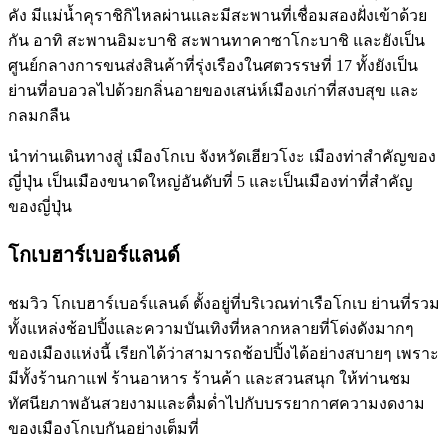
คัง มีแม่น้ำคุราชิกิไหลผ่านและมีสะพานที่เชื่อมสองฝั่งเข้าด้วย
กัน อาทิ สะพานอิมะบาชิ สะพานทาคาซาโกะบาชิ และยังเป็น
ศูนย์กลางการขนส่งสินค้าที่รุ่งเรืองในศตวรรษที่ 17 ทั้งยังเป็น
ย่านที่อบอวลไปด้วยกลิ่นอายของเสน่ห์เมืองเก่าที่สงบสุข และ
กลมกลืน
นำท่านเดินทางสู่ เมืองโกเบ จังหวัดเฮียวโงะ เมืองท่าสำคัญของ
ญี่ปุ่น เป็นเมืองขนาดใหญ่อันดับที่ 5 และเป็นเมืองท่าที่สำคัญ
ของญี่ปุ่น
โกเบฮาร์เบอร์แลนด์
ชมวิว โกเบฮาร์เบอร์แลนด์ ตั้งอยู่ที่บริเวณท่าเรือโกเบ ย่านที่รวม
ทั้งแหล่งช้อปปิ้งและความบันเทิงที่หลากหลายที่โด่งดังมากๆ
ของเมืองแห่งนี้ เรียกได้ว่าสามารถช้อปปิ้งได้อย่างสบายๆ เพราะ
มีทั้งร้านกาแฟ ร้านอาหาร ร้านค้า และสวนสนุก ให้ท่านชม
ทัศนียภาพอันสวยงามและดื่มด่ำไปกับบรรยากาศความงดงาม
ของเมืองโกเบกันอย่างเต็มที่