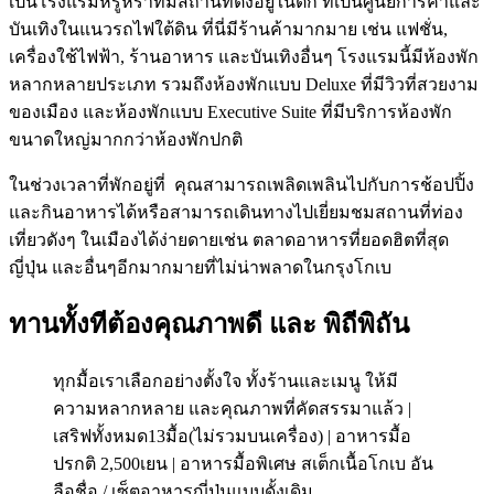
เป็นโรงแรมหรูหราที่มีสถานที่ตั้งอยู่ในตึก ที่เป็นศูนย์การค้าและ
บันเทิงในแนวรถไฟใต้ดิน ที่นี่มีร้านค้ามากมาย เช่น แฟชั่น,
เครื่องใช้ไฟฟ้า, ร้านอาหาร และบันเทิงอื่นๆ โรงแรมนี้มีห้องพัก
หลากหลายประเภท รวมถึงห้องพักแบบ Deluxe ที่มีวิวที่สวยงาม
ของเมือง และห้องพักแบบ Executive Suite ที่มีบริการห้องพัก
ขนาดใหญ่มากกว่าห้องพักปกติ
ในช่วงเวลาที่พักอยู่ที่ คุณสามารถเพลิดเพลินไปกับการช้อปปิ้ง
และกินอาหารได้หรือสามารถเดินทางไปเยี่ยมชมสถานที่ท่อง
เที่ยวดังๆ ในเมืองได้ง่ายดายเช่น ตลาดอาหารที่ยอดฮิตที่สุด
ญี่ปุ่น และอื่นๆอีกมากมายที่ไม่น่าพลาดในกรุงโกเบ
ทานทั้งทีต้องคุณภาพดี และ พิถีพิถัน
ทุกมื้อเราเลือกอย่างตั้งใจ ทั้งร้านและเมนู ให้มี
ความหลากหลาย และคุณภาพที่คัดสรรมาแล้ว |
เสริฟทั้งหมด13มื้อ(ไม่รวมบนเครื่อง) | อาหารมื้อ
ปรกติ 2,500เยน | อาหารมื้อพิเศษ สเต็กเนื้อโกเบ อัน
ลือชื่อ / เซ็ตอาหารญี่ปุ่นแบบดั้งเดิม