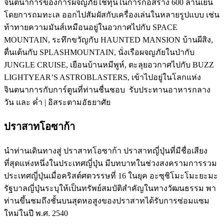
จินตนาการของการผจญภัยใช้ทุนในการก่อสร้าง 600 ล้านเยน
โดยการถมทะเล ออกไปสัมผัสกับเครื่องเล่นในหลายรูปแบบ เช่น
ท้าทายความมันส์เหมือนอยู่ในอวกาศไปกับ SPACE
MOUNTAIN, ระทึกขวัญกับ HAUNTED MANSION บ้านผีสิง,
ตื่นเต้นกับ SPLASHMOUNTAIN, นั่งเรือผจญภัยในป่ากับ
JUNGLE CRUISE, เยือนบ้านหมีพูห์, ตะลุยอวกาศไปกับ BUZZ
LIGHTYEAR’S ASTROBLASTERS, เข้าไปอยู่ในโลกแห่ง
จินตนาการกับการ์ตูนที่ท่านชื่นชอบ รับประทานอาหารกลาง
วัน และ ค่ำ | อิสระตามอัธยาศัย
ปราสาทโอซาก้า
นำท่านเดินทางสู่ ปราสาทโอซาก้า ปราสาทญี่ปุ่นที่มีชื่อเสียง
ที่สุดแห่งหนึ่งในประเทศญี่ปุ่น มีบทบาทในช่วงสงครามการรวม
ประเทศญี่ปุ่นเมื่อคริสต์ศตวรรษที่ 16 ในยุค อะซุชิโมะโมะยะมะ
รัฐบาลญี่ปุ่นระบุให้เป็นทรัพย์สมบัติสำคัญในทางวัฒนธรรม พา
ท่านขึ้นชมถึงชั้นบนสุดหอสูงของปราสาทได้รับการซ่อมแซม
ใหม่ในปี พ.ศ. 2540