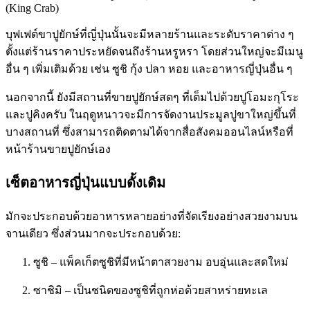
(King Crab)
บุฟเฟต์ขาปูยักษ์ที่ญี่ปุ่นนั้นจะมีหลายร้านและระดับราคาต่าง ๆ
ตั้งแต่ร้านราคาประหยัดจนถึงร้านหรูหรา โดยส่วนใหญ่จะมีเมนู
อื่น ๆ เพิ่มเติมด้วย เช่น ซูชิ กุ้ง ปลา หอย และอาหารญี่ปุ่นอื่น ๆ
นอกจากนี้ ยังมีสถานที่ขายปูยักษ์สดๆ ที่เต็มไปด้วยปูโอมะกุโระ
และปูคิงครับ ในฤดูหนาวจะมีการจัดงานประมูลปูขาใหญ่ขึ้นที่
บางสถานที่ ซึ่งสามารถติดตามได้จากสื่อสังคมออนไลน์หรือที่
หน้าร้านขายปูยักษ์เอง
เซ็ตอาหารญี่ปุ่นแบบดั้งเดิม
มักจะประกอบด้วยอาหารหลายอย่างที่จัดเรียงอย่างสวยงามบน
จานเดียว ซึ่งส่วนมากจะประกอบด้วย:
ซูชิ – แพ็คเก็ตซูชิที่มีหน้าตาสวยงาม อบอุ่นและสดใหม่
ซาชิมิ – เป็นชนิดของซูชิที่ถูกห่อด้วยสาหร่ายทะเล