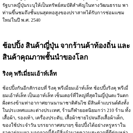
รัฐบาลญี่ปุ่นระบุให้เป็นทรัพย์สมบัติสำคัญในทางวัฒนธรรม พา
ท่านขึ้นชมถึงชั้นบนสุดหอสูงของปราสาทได้รับการซ่อมแซม
ใหม่ในปี พ.ศ. 2540
ช้อปปิ้ง สินค้าญี่ปุ่น จากร้านค้าท้องถิ่น และ
สินค้าคุณภาพชั้นนำของโลก
ริงคุ พรีเมี่ยมเอ้าท์เล็ท
ช้อปปิ้งกันอีกสักรอบที่ ริงคุ พรีเมี่ยมเอ้าท์เล็ท ช้อปปิ้งริงคุ พรีเมี่
ยมเอ้าท์เล็ท เป็นเอาท์เล็ท เซ็นเตอร์ที่ใหญ่ที่สุดในญี่ปุ่นตะวันตก
ฝั่งตรงข้ามท่าอากาศยานนานาชาติคันไซ มีสินค้าเเบรนด์ดังทั้ง
ในประเทศแและต่างประเทศ, ร้านกีฬายอดนิยมกว่า 210 ร้าน ทั้ง
เสื้อผ้า, รองเท้า, เครื่องประดับ, เสื้อผ้าชายไปจนถึงเสื้อผ้าเด็ก,
ของใช้ประจำวัน บรรยากาศสบายๆ ช็อปปิ้งได้อย่างหรูหราใน
ราคาย่อมเยา นอกจากนี้ยังมีสิ่งอำนวยความสะดวกที่ดีต่อเหล่า