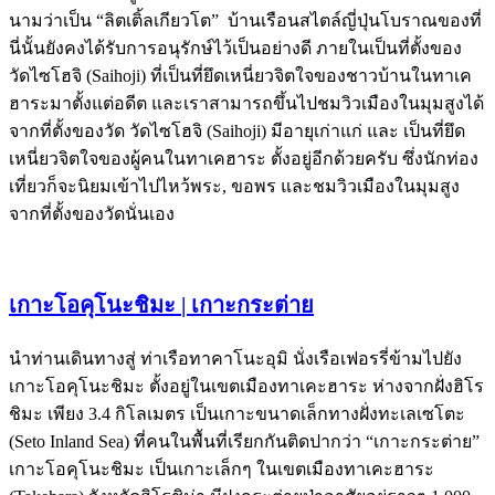
นามว่าเป็น “ลิตเติ้ลเกียวโต” บ้านเรือนสไตล์ญี่ปุ่นโบราณของที่
นี่นั้นยังคงได้รับการอนุรักษ์ไว้เป็นอย่างดี ภายในเป็นที่ตั้งของ
วัดไซโฮจิ (Saihoji) ที่เป็นที่ยึดเหนี่ยวจิตใจของชาวบ้านในทาเค
ฮาระมาตั้งแต่อดีต และเราสามารถขึ้นไปชมวิวเมืองในมุมสูงได้
จากที่ตั้งของวัด วัดไซโฮจิ (Saihoji) มีอายุเก่าแก่ และ เป็นที่ยึด
เหนี่ยวจิตใจของผู้คนในทาเคฮาระ ตั้งอยู่อีกด้วยครับ ซึ่งนักท่อง
เที่ยวก็จะนิยมเข้าไปไหว้พระ, ขอพร และชมวิวเมืองในมุมสูง
จากที่ตั้งของวัดนั่นเอง
เกาะโอคุโนะชิมะ | เกาะกระต่าย
นำท่านเดินทางสู่ ท่าเรือทาคาโนะอุมิ นั่งเรือเฟอรรี่ข้ามไปยัง
เกาะโอคุโนะชิมะ ตั้งอยู่ในเขตเมืองทาเคะฮาระ ห่างจากฝั่งฮิโร
ชิมะ เพียง 3.4 กิโลเมตร เป็นเกาะขนาดเล็กทางฝั่งทะเลเซโตะ
(Seto Inland Sea) ที่คนในพื้นที่เรียกกันติดปากว่า “เกาะกระต่าย”
เกาะโอคุโนะชิมะ เป็นเกาะเล็กๆ ในเขตเมืองทาเคะฮาระ