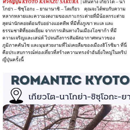
ทัวร์ญี่ปุ่น KYOTO KAWAZU SAKURA
| เส้นทาง เกียวโต – นา
โกย่า – ชิซุโอกะ – ยามานาชิ – โตเกียว คุณจะได้พบกับความ
หลากหลายและความงดงามของเกาะกระต่ายที่มีน้อลกระต่าย
สุดน่านักคอยต้อนรับอย่างแอคทีพ ที่มีทั้งภูเขา ทะเล และ
ธรรมชาติที่ยอดเยี่ยม จากการเดินทางในเมืองโอซาก้า ที่มี
ความเจริญและเสน่ห์ ไปจนถึงการสัมผัสอากาศหนาวของ
ภูมิภาคคันไซ และมุมสวยงามที่ไม่เคยลืมของเมืองฮิโรซิมา ที่นี่
คือประสบการณ์ท่องเที่ยวที่สร้างความทรงจำอันยิ่งใหญ่ในทริป
ญี่ปุ่นครั้งนี้