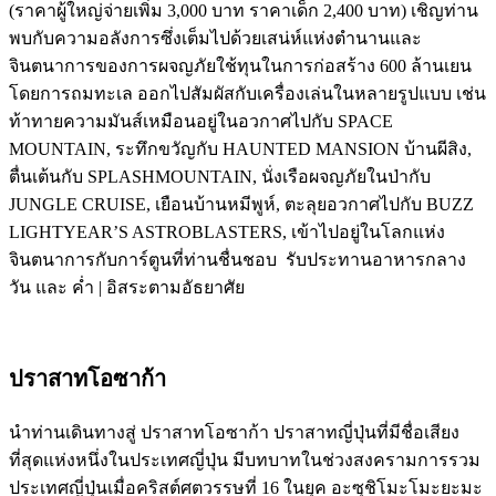
(ราคาผู้ใหญ่จ่ายเพิ่ม 3,000 บาท ราคาเด็ก 2,400 บาท) เชิญท่าน
พบกับความอลังการซึ่งเต็มไปด้วยเสน่ห์แห่งตำนานและ
จินตนาการของการผจญภัยใช้ทุนในการก่อสร้าง 600 ล้านเยน
โดยการถมทะเล ออกไปสัมผัสกับเครื่องเล่นในหลายรูปแบบ เช่น
ท้าทายความมันส์เหมือนอยู่ในอวกาศไปกับ SPACE
MOUNTAIN, ระทึกขวัญกับ HAUNTED MANSION บ้านผีสิง,
ตื่นเต้นกับ SPLASHMOUNTAIN, นั่งเรือผจญภัยในป่ากับ
JUNGLE CRUISE, เยือนบ้านหมีพูห์, ตะลุยอวกาศไปกับ BUZZ
LIGHTYEAR’S ASTROBLASTERS, เข้าไปอยู่ในโลกแห่ง
จินตนาการกับการ์ตูนที่ท่านชื่นชอบ รับประทานอาหารกลาง
วัน และ ค่ำ | อิสระตามอัธยาศัย
ปราสาทโอซาก้า
นำท่านเดินทางสู่ ปราสาทโอซาก้า ปราสาทญี่ปุ่นที่มีชื่อเสียง
ที่สุดแห่งหนึ่งในประเทศญี่ปุ่น มีบทบาทในช่วงสงครามการรวม
ประเทศญี่ปุ่นเมื่อคริสต์ศตวรรษที่ 16 ในยุค อะซุชิโมะโมะยะมะ