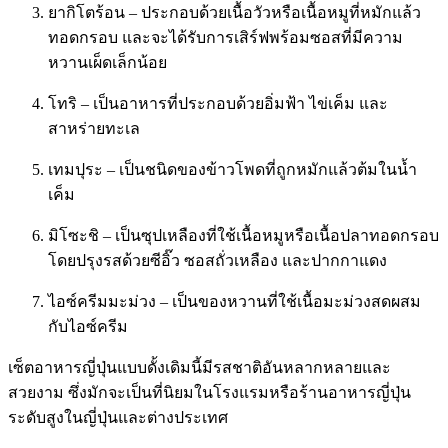
ยากิโตร้อน – ประกอบด้วยเนื้อวัวหรือเนื้อหมูที่หมักแล้ว
ทอดกรอบ และจะได้รับการเสิร์ฟพร้อมซอสที่มีความ
หวานเผ็ดเล็กน้อย
โทริ – เป็นอาหารที่ประกอบด้วยอิ่มฟ้า ไข่เค็ม และ
สาหร่ายทะเล
เทมปุระ – เป็นชนิดของข้าวโพดที่ถูกหมักแล้วต้มในน้ำ
เค็ม
มิโซะชิ – เป็นซุปเหลืองที่ใช้เนื้อหมูหรือเนื้อปลาทอดกรอบ
โดยปรุงรสด้วยซีอิ๊ว ซอสถั่วเหลือง และปากกาแดง
ไอซ์ครีมมะม่วง – เป็นของหวานที่ใช้เนื้อมะม่วงสดผสม
กับไอซ์ครีม
เซ็ตอาหารญี่ปุ่นแบบดั้งเดิมนี้มีรสชาติอันหลากหลายและ
สวยงาม ซึ่งมักจะเป็นที่นิยมในโรงแรมหรือร้านอาหารญี่ปุ่น
ระดับสูงในญี่ปุ่นและต่างประเทศ