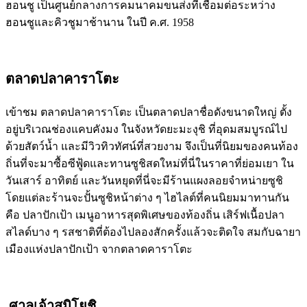
ฮอนชู เป็นศูนย์กลางการคมนาคมขนส่งที่เชื่อมต่อระหว่าง
ฮอนชูและคิวชูมาช้านาน ในปี ค.ศ. 1958
ตลาดปลาคาราโตะ
เข้าชม ตลาดปลาคาราโตะ เป็นตลาดปลาชื่อดังขนาดใหญ่ ตั้ง
อยู่บริเวณช่องแคบคังมง ในจังหวัดยะมะงุชิ ที่อุดมสมบูรณ์ไป
ด้วยสัตว์น้ำ และมีวิวทิวทัศน์ที่สวยงาม จึงเป็นที่นิยมของคนท้อง
ถิ่นที่จะมาซื้อซีฟู้ดและทานซูชิสดใหม่ที่นี่ในราคาที่ย่อมเยา ใน
วันเสาร์ อาทิตย์ และวันหยุดที่นี่จะมีร้านแผงลอยจำหน่ายซูชิ
โดยแต่ละร้านจะปั้นซูชิหน้าต่าง ๆ ไฮไลต์ที่คนนิยมมาทานกัน
คือ ปลาปักเป้า เมนูอาหารสุดพิเศษของท้องถิ่น เสิร์ฟเนื้อปลา
สไลด์บาง ๆ รสชาติที่ต้องไปลองสักครั้งแล้วจะติดใจ สมกับฉายา
เมืองแห่งปลาปักเป้า จากตลาดคาราโตะ
ศาลเจ้าสุมิโยชิ