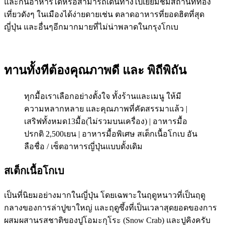
และกินอาหารได้หรือสามารถเดินทางไปเยี่ยมชมสถานที่ท่อง
เที่ยวดังๆ ในเมืองได้ง่ายดายเช่น ตลาดอาหารที่ยอดฮิตที่สุด
ญี่ปุ่น และอื่นๆอีกมากมายที่ไม่น่าพลาดในกรุงโกเบ
ทานทั้งทีต้องคุณภาพดี และ พิถีพิถัน
ทุกมื้อเราเลือกอย่างตั้งใจ ทั้งร้านและเมนู ให้มี
ความหลากหลาย และคุณภาพที่คัดสรรมาแล้ว |
เสริฟทั้งหมด13มื้อ(ไม่รวมบนเครื่อง) | อาหารมื้อ
ปรกติ 2,500เยน | อาหารมื้อพิเศษ สเต็กเนื้อโกเบ อัน
ลือชื่อ / เซ็ตอาหารญี่ปุ่นแบบดั้งเดิม
สเต็กเนื้อโกเบ
เป็นที่นิยมอย่างมากในญี่ปุ่น โดยเฉพาะในฤดูหนาวที่เป็นฤดู
กลางของการล่าปูขาใหญ่ และฤดูซึ้งที่เป็นเวลาสุดยอดของการ
ผสมผสานรสชาติของปูโอมะกุโระ (Snow Crab) และปูคิงครับ