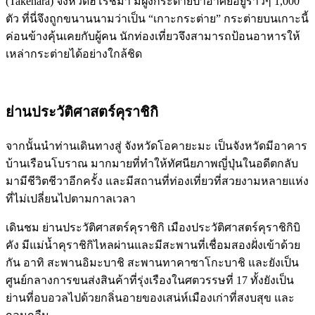
(Takehara) จังหวัดฮิโรชิม่า มีฝูงกระต่ายป่าอาศัยอยู่ราวๆ 1,000
ตัว ที่นี่จึงถูกขนานนามว่าเป็น “เกาะกระต่าย” กระต่ายบนเกาะนี้
ค่อนข้างคุ้นเคยกับผู้คน นักท่องเที่ยวจึงสามารถป้อนอาหารให้
เหล่ากระต่ายได้อย่างใกล้ชิด
ย่านประวัติศาสตร์คุราชิกิ
จากนั้นนำท่านเดินทางสู่ จังหวัดโอคายะมะ เป็นจังหวัดมีอาคาร
บ้านเรือนโบราณ มากมายที่ทำให้ทัศนียภาพญี่ปุ่นในอดีตกลับ
มามีชีวิตชีวาอีกครั้ง และมีสถานที่ท่องเที่ยวที่สวยงามหลายแห่ง
ที่ไม่เปลี่ยนไปตามกาลเวลา
เดินชม ย่านประวัติศาสตร์คุราชิกิ เมืองประวัติศาสตร์คุราชิกิบิ
คัง มีแม่น้ำคุราชิกิไหลผ่านและมีสะพานที่เชื่อมสองฝั่งเข้าด้วย
กัน อาทิ สะพานอิมะบาชิ สะพานทาคาซาโกะบาชิ และยังเป็น
ศูนย์กลางการขนส่งสินค้าที่รุ่งเรืองในศตวรรษที่ 17 ทั้งยังเป็น
ย่านที่อบอวลไปด้วยกลิ่นอายของเสน่ห์เมืองเก่าที่สงบสุข และ