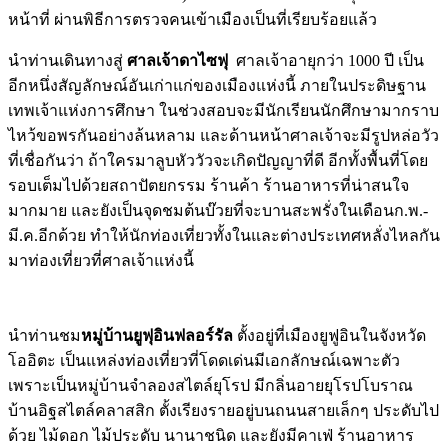
หน้าที่ ผ่านพิธีการตรวจคนเข้าเมืองเป็นที่เรียบร้อยแล้ว
นำท่านเดินทางสู่
ศาลเจ้าดาไซฟุ
ศาลเจ้าอายุกว่า 1000 ปี เป็น
อีกหนึ่งสัญลักษณ์อันเก่าแก่ของเมืองแห่งนี้ ภายในประดิษฐาน
เทพเจ้าแห่งการศึกษา ในช่วงสอบจะมีนักเรียนนักศึกษามากราบ
ไหว้ขอพรกันอย่างล้นหลาม และด้านหน้าศาลเจ้าจะมีรูปหล่อวัว
ที่เชื่อกันว่า ถ้าใครมาลูบหัววัวจะเกิดปัญญาที่ดี อีกทั้งพื้นที่โดย
รอบเต็มไปด้วยสถาปัตยกรรม ร้านค้า ร้านอาหารที่น่าสนใจ
มากมาย และยังเป็นจุดชมต้นบ๊วยที่จะบานสะพรั่งในเดือนก.พ.-
มี.ค.อีกด้วย ทำให้นักท่องเที่ยวทั้งในและต่างประเทศหลั่งไหลกัน
มาท่องเที่ยวที่ศาลเจ้าแห่งนี้
นำท่านชม
หมู่บ้านยูฟุอินฟลอร์รัล
ตั้งอยู่ที่เมืองยูฟูอินในจังหวัด
โออิตะ เป็นแหล่งท่องเที่ยวที่โดดเด่นมีเอกลักษณ์เฉพาะตัว
เพราะเป็นหมู่บ้านจำลองสไตล์ยุโรป มีกลิ่นอายยุโรปโบราณ
บ้านอิฐสไตล์คลาสสิก ตั้งเรียงรายอยู่บนถนนสายเล็กๆ ประดับไป
ด้วย ไม้ดอก ไม้ประดับ นานาชนิด และยังมีคาเฟ่ ร้านอาหาร