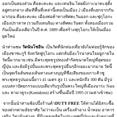
ออกเป็นสองส่วน คือฮะคะตะ และเทนจิน โดยมีเกาะนาคะสุตั้ง
อยู่ตรงกลาง เดิมทีพื้นที่เหล่านี้เคยเป็นเมือง 2 เมืองที่แยกจากกัน
มาก่อน คือฮะคะตะ เมืองพ่อค้าทางทิศตะวันออก และฟุกุโอกะ
เมืองปราสาท (รวมถึงเทนจิน) ทางทิศตะวันตก ทั้งสองเมืองรวม
กันเป็นเมืองเดียวในปี ค.ศ. 1889 เพื่อสร้างฟุกุโอกะให้เป็นเมือง
ยุคใหม่
นำท่านชม
วัดนันโซอิน
เป็นวัดที่นักท่องเที่ยวยังไม่ค่อยรู้จักของ
เมืองซาซะกูริ จังหวัดฟูกุโอกะ แต่กลับมีอะไรน่าสนใจอยู่ภายใน
วัดนี้มากมาย เช่น มีพระพุทธรูปทองสำริดขนาดใหญ่ที่สุดของ
ญี่ปุ่น และยังมีรูปปั้นและพระพุทธรูปอื่นๆอีกเยอะมากมาย วัดนี้
เป็นจุดเริ่มต้นของเส้นทางแสวงบุญที่ชื่อเสียงของเกาะคิวชู
พระพุทธรูปนอนนี้ยาว 41 เมตร สูง 11 และหนักถึง 300 ตัน มีรูป
แบบสถาปัตยกรรมแบบเดียวกับรูปปั้นพระใหญ่ที่เมืองนาระ Nara
และ คามาคูระ(Kamakura) สร้างขึ้นเมื่อปี 1995 (รวมค่าเข้าชม)
จากนั้นนำท่านช้อปปิ้งร้านค้า
DUTY FREE
ให้ท่านได้อิสระซื้อ
ของฝากตามอัธยาศัย ไม่ว่าจะเป็น เครื่องสำอาง น้ำหอม อาหาร
เสริม วิตามินต่างๆ ที่มีแหล่งผลิตในประเทศญี่ปุ่นและจำหน่ายที่