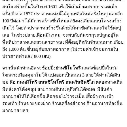
สนใจ สร้างขึ้นในปี ค.ศ.1601 เพื่อใช้เป็นป้อมปราการ แต่เมื่อ
ครั้ง ปี ค.ศ.1877 ปราสาทแห่งนี้ได้ถูกเพลิงไหม้ครั้งใหญ่ และอีก
100 ปีต่อมา ได้มีการสร้างขึ้นใหม่แต่ยังคงเลียนแบบโครงสร้าง
เดิมไว้ โดยตัวปราสาทสร้างขึ้นด้วยไม้มาขัดกัน และไม่ใช้ตะปู
เลย ในช่วงปลายเดือนมีนาคม จะพบกับต้นซากุระปลูกอยู่ใน
พื้นที่ปราสาทและสวนสาธารณะที่ตั้งอยู่ติดกันจำนวนมาก เกือบ
ถึง 1,000 ต้น ขึ้นอยู่กับสภาพอากาศ (ไม่รวมค่าเข้าชมภายใน
ปราสาทท่านละ 800 เยน)
จากนั้นนำท่านอิสระช้อปปิ้ง
ย่านชิโมโทริ
แหล่งช้อปปิ้งในร่ม
ใจกลางเมืองคุมาโมโต้ แบ่งออกเป็นถนน 3 สายให้ท่านได้เดิน
ชม คือ
ถนนมิโทริ ถนนซึโมโทริ ถนนวันชินซึไก
ตลอดทางเดิน
มีหลังคาโค้งคลุม สามารถเดินทะลุถึงกันได้หมด มีสินค้า
มากมายให้ได้เลือกซื้อเลือกชมไม่ว่าจะเป็น เสื้อผ้า กระเป๋า
รองเท้า ร้านขายของฝาก ร้านเครื่องสำอาง ร้านอาหารท้องถิ่น
มากมาย ฯลฯ