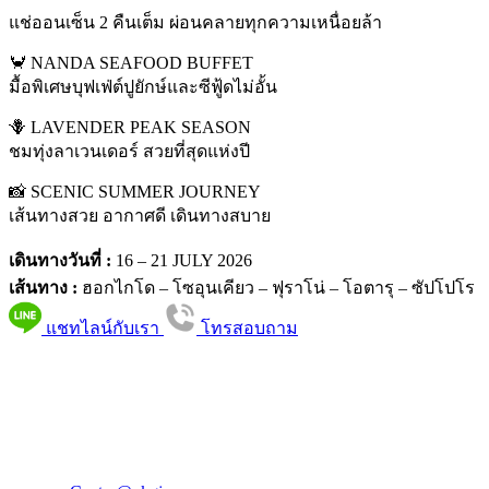
แช่ออนเซ็น 2 คืนเต็ม ผ่อนคลายทุกความเหนื่อยล้า
🦀 NANDA SEAFOOD BUFFET
มื้อพิเศษบุฟเฟ่ต์ปูยักษ์และซีฟู้ดไม่อั้น
🪻 LAVENDER PEAK SEASON
ชมทุ่งลาเวนเดอร์ สวยที่สุดแห่งปี
📸 SCENIC SUMMER JOURNEY
เส้นทางสวย อากาศดี เดินทางสบาย
เดินทางวันที่ :
16 – 21 JULY 2026
เส้นทาง :
ฮอกไกโด – โซอุนเคียว – ฟุราโน่ – โอตารุ – ซัปโปโร
แชทไลน์กับเรา
โทรสอบถาม
PKG JOURNEY
โทร : 02 676 3303 / 02 003 4883
แฟ็กซ์ : 02 003 4880