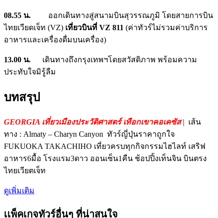
08.55 น.
ออกเดินทางสู่สนามบินสุวรรณภูมิ โดยสายการบิน
ไทยเวียดเจ็ท (VZ)
เที่ยวบินที่
VZ 811
(ค่าทัวร์ไม่รวมค่าบริการ
อาหารและเครื่องดื่มบนเครื่อง)
13.00 น.
เดินทางถึงกรุงเทพฯโดยสวัสดิภาพ พร้อมความ
ประทับใจมิรู้ลืม
บทสรุป
GEORGIA เที่ยวเมืองประวัติศาสตร์ เทือกเขาคอเคซัส
| เส้น
ทาง : Almaty – Charyn Canyon ทัวร์ญี่ปุ่นราคาถูกใจ
FUKUOKA TAKACHIHO เที่ยวครบทุกกิจกรรมไฮไลท์ เสริฟ
อาหาร6มื้อ โรงแรม3ดาว ออนเซ็น1คืน ช้อปปิ้งเท็นจิน บินตรง
ไทยเวียตเจ็ท
ดูเพิ่มเติม
เเพ็คเกจทัวร์อื่นๆ ที่น่าสนใจ