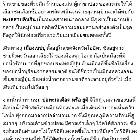
ร้านขายของที่ระลึก ร้านของเล่น ตู้กาชาปอง ของสะสมให้ได้
เลือกชมเลือกซื้ออย่างเพลิดเพลินจนท้ายสุดหมู่บ้านจะได้พบกับ
ทะเลสาบคินริน
เป็นทะเลสาบขนาดกลาง มีภูเขาเป็นฉากหลัง
กลายเป็นหมู่บ้านยอดฮิตที่มีความผสมผสานอย่างลงตัวเป็นจุด
ดึงดูดให้นักท่องเที่ยวแวะเวียนมาเยี่ยมชมตลอดทั้งปี
เดินทางสู่
เมืองเบปปุ
ตั้งอยู่ในเขตจังหวัดโออิตะ ซึ่งอยู่ทาง
ชายฝั่งตะวันออกเฉียงใต้ของเมืองฟุกุโอกะ ถือเป็นเมืองที่มี
บ่อน้ำร้อนมากที่สุดของประเทศญี่ปุ่น เป็นเมืองที่ขึ้นชื่อในเรื่อง
ของบ่อน้ำพุร้อนจากธรรมชาติ จนได้ชื่อว่าเป็นเมืองหลวงออน
เซ็นของญี่ปุ่น มีแหล่งน้ำจากธรรมชาติกระจายอยู่ทั่วๆไป เมื่อ
เดินเที่ยวชมไปเรื่อย ๆ
จากนั้นนำท่านชม
บ่อทะเลเดือด หรือ ยูมิ จิโกกุ
จุดเด่นของบ่อนี้
คือบ่อน้ำสีฟ้าสดใส เหมือนท้องทะเล เมื่อเดินเข้ามาจะเห็นควัน
ไอน้ำ พุ่งออกมาจากบ่อจำนวนมาก ซึ่งมีอุณหภูมิความร้อนที่สู
งมากๆ บริเวณด้านข้างบ่อจะมีศาลเจ้าเล็กๆ ไว้หให้สักการะ ซึ่ง
จะต้องเดินผ่านเสาไม้โทริอิสีแดงสดขึ้นไปการที่มีเสาโทริอิสีแดง
สดด้านข้างบ่อนี้ทำให้สีตัดกับบ่อน้ำพุร้อนสีฟ้า เกิดเป็นภาพที่