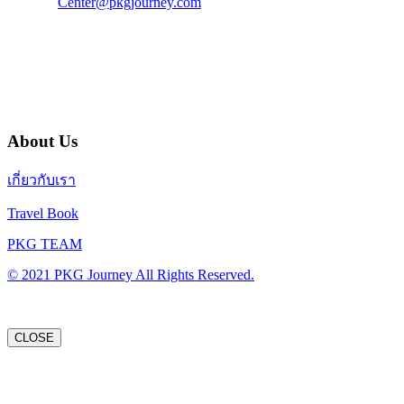
E-Mail :
Center@pkgjourney.com
บริษัท พีเคจี เจอร์นีย์ไลน์ จำกัด
32/249 แจ้งวัฒนะ ปากเกร็ด นนทบุรี 11120
About Us
เกี่ยวกับเรา
Travel Book
PKG TEAM
© 2021 PKG Journey All Rights Reserved.
CLOSE