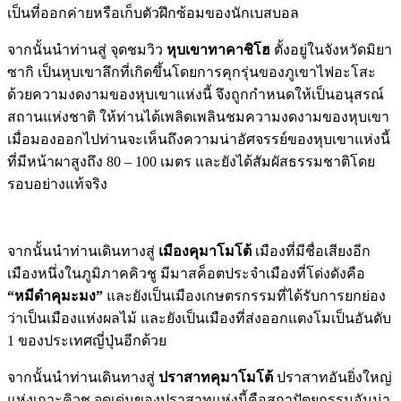
เป็นที่ออกค่ายหรือเก็บตัวฝึกซ้อมของนักเบสบอล
จากนั้นนำท่านสู่ จุดชมวิว
หุบเขาทาคาชิโฮ
ตั้งอยู่ในจังหวัดมิยา
ซากิ เป็นหุบเขาลึกที่เกิดขึ้นโดยการคุกรุ่นของภูเขาไฟอะโสะ
ด้วยความงดงามของหุบเขาแห่งนี้ จึงถูกกำหนดให้เป็นอนุสรณ์
สถานแห่งชาติ ให้ท่านได้เพลิดเพลินชมความงดงามของหุบเขา
เมื่อมองออกไปท่านจะเห็นถึงความน่าอัศจรรย์ของหุบเขาแห่งนี้
ที่มีหน้าผาสูงถึง 80 – 100 เมตร และยังได้สัมผัสธรรมชาติโดย
รอบอย่างแท้จริง
จากนั้นนำท่านเดินทางสู่
เมืองคุมาโมโต้
เมืองที่มีชื่อเสียงอีก
เมืองหนึ่งในภูมิภาคคิวชู มีมาสค็อตประจำเมืองที่โด่งดังคือ
“หมีดำคุมะมง”
และยังเป็นเมืองเกษตรกรรมที่ได้รับการยกย่อง
ว่าเป็นเมืองแห่งผลไม้ และยังเป็นเมืองที่ส่งออกแตงโมเป็นอันดับ
1 ของประเทศญี่ปุ่นอีกด้วย
จากนั้นนำท่านเดินทางสู่
ปราสาทคุมาโมโต้
ปราสาทอันยิ่งใหญ่
แห่งเกาะคิวชู จุดเด่นของปราสาทแห่งนี้คือสถาปัตยกรรมอันน่า