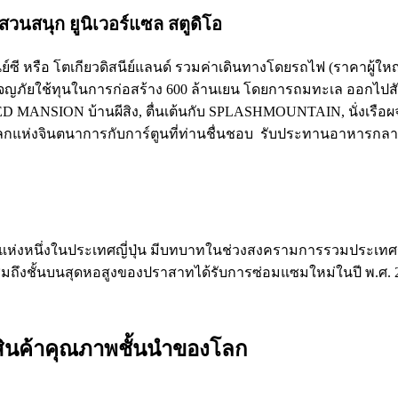
มสวนสนุก ยูนิเวอร์แซล สตูดิโอ
ิสนีย์ซี หรือ โตเกียวดิสนีย์แลนด์ รวมค่าเดินทางโดยรถไฟ (ราคาผู้
ญภัยใช้ทุนในการก่อสร้าง 600 ล้านเยน โดยการถมทะเล ออกไปสัม
ANSION บ้านผีสิง, ตื่นเต้นกับ SPLASHMOUNTAIN, นั่งเรือผจญ
่งจินตนาการกับการ์ตูนที่ท่านชื่นชอบ รับประทานอาหารกลางวั
่สุดแห่งหนึ่งในประเทศญี่ปุ่น มีบทบาทในช่วงสงครามการรวมประเทศญ
นชมถึงชั้นบนสุดหอสูงของปราสาทได้รับการซ่อมแซมใหม่ในปี พ.ศ. 
และสินค้าคุณภาพชั้นนำของโลก