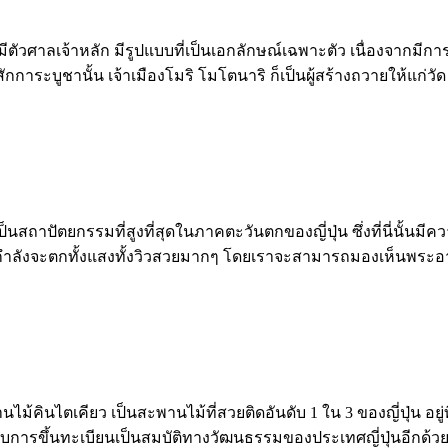
มีตัวศาลเจ้าหลัก มีรูปแบบที่เป็นเอกลักษณ์เฉพาะตัว เนื่องจากมีกา
ักการะบูชานั้น เจ้าเมืองโมริ โมโตนาริ ก็เป็นผู้สร้างถวายให้แก่วั
เป็นสถาปัตยกรรมที่สูงที่สุดในภาคตะวันตกของญี่ปุ่น ซึ่งที่นี่นั้น
กำลังจะตกทั้งแสงทั้งวิวสวยมากๆ โดยเราจะสามารถมองเห็นพระอาทิ
ไม้คินไตเคียว เป็นสะพานไม้ที่สวยติดอันดับ 1 ใน 3 ของญี่ปุ่น อยู่ท
รับการขึ้นทะเบียนเป็นสมบัติทางวัฒนธรรมของประเทศญี่ปุ่นอีกด้ว