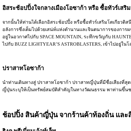
อิสระช้อปปิ้งใจกลางเมืองโอซาก้า หรือ ซื้อทัวร์เสริ
จากนั้นให้ท่านได้เลือกอิสระช้อปปิ้ง หรือซื้อทัวร์เสริมโตเกียวด
อลังการซึ่งเต็มไปด้วยเสน่ห์แห่งตำนานและจินตนาการของการผจ
อยู่ในอวกาศไปกับ SPACE MOUNTAIN, ระทึกขวัญกับ HAUNTED M
ไปกับ BUZZ LIGHTYEAR’S ASTROBLASTERS, เข้าไปอยู่ในโลกแห
ปราสาทโอซาก้า
นำท่านเดินทางสู่ ปราสาทโอซาก้า ปราสาทญี่ปุ่นที่มีชื่อเสียงที
ญี่ปุ่นระบุให้เป็นทรัพย์สมบัติสำคัญในทางวัฒนธรรม พาท่านขึ้
ช้อปปิ้ง สินค้าญี่ปุ่น จากร้านค้าท้องถิ่น 
ริงคุ พรีเมี่ยมเอ้าท์เล็ท