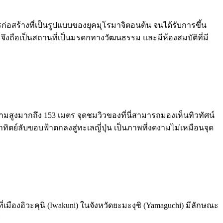
รก่อสร้างที่เป็นรูปแบบของยุคมุโรมาจิตอนต้น จนได้รับการขึ้น
ด จึงถือเป็นสถานที่เป็นมรดกทางวัฒนธรรม และมีห้องสมบัติที่มี
มีความสูงมากถึง 153 เมตร จุดชมวิวของที่นี่สามารถมองเห็นทิวทัศน์
ตย์ลับขอบฟ้าตกลงสู่ทะเลญี่ปุ่น เป็นภาพที่งดงามไม่เหมือนจุด
ี่เมืองอิวะคุนิ (Iwakuni) ในจังหวัดยะมะงุชิ (Yamaguchi) มีลักษณะ
ย