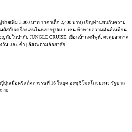
ใหญ่จ่ายเพิ่ม 3,000 บาท ราคาเด็ก 2,400 บาท) เชิญท่านพบกับความ
ผัสกับเครื่องเล่นในหลายรูปแบบ เช่น ท้าทายความมันส์เหมือน
ภัยในป่ากับ JUNGLE CRUISE, เยือนบ้านหมีพูห์, ตะลุยอวกาศ
น และ ค่ำ | อิสระตามอัธยาศัย
ี่ปุ่นเมื่อคริสต์ศตวรรษที่ 16 ในยุค อะซุชิโมะโมะยะมะ รัฐบาล
2540