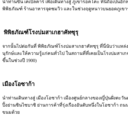
นำท่านขึ้น เคเบิลคาร์ เพื่อเดินทางสู่ ภูเขาร็อคโคะ ที่นี่ถือเ
พิพิธภัณฑ์ ร้านอาหารจุดชมวิว และในช่วงฤดูหนาวบนยอดภูเขาร
พิพิธภัณฑ์โรงบ่มสาเกฮาคัทซุรุ
จากนั้นไปต่อกันที่ พิพิธภัณฑ์โรงบ่มสาเกฮาคัทซุรุ ที่นี่นับว่าแห
นุรักษ์และให้ความรู้แก่คนทั่วไป ในสถานที่ที่เคยเป็นโรงบ่มสาเกจร
ขึ้นในช่วงปี 1900)
เมืองโอซาก้า
นำท่านเดินทางสู่ เมืองโอซาก้า เมืองศูนย์กลางของญี่ปุ่นฝั่งตะ
ปิ้งย่านชินไซบาชิ ย่านการค้าที่รุ่งเรืองอันดับหนึ่งในโอซาก้า 
ขนมด้วย