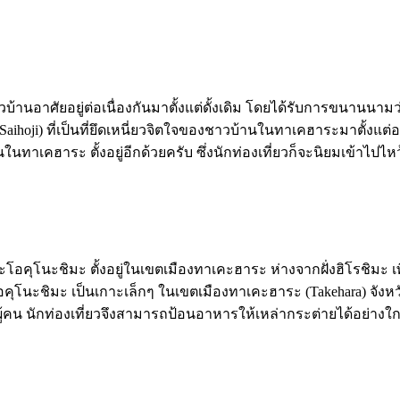
บ้านอาศัยอยู่ต่อเนื่องกันมาตั้งแต่ดั้งเดิม โดยได้รับการขนานนามว่าเ
ิ (Saihoji) ที่เป็นที่ยึดเหนี่ยวจิตใจของชาวบ้านในทาเคฮาระมาตั้งแ
ู้คนในทาเคฮาระ ตั้งอยู่อีกด้วยครับ ซึ่งนักท่องเที่ยวก็จะนิยมเข้าไป
เกาะโอคุโนะชิมะ ตั้งอยู่ในเขตเมืองทาเคะฮาระ ห่างจากฝั่งฮิโรชิมะ
อคุโนะชิมะ เป็นเกาะเล็กๆ ในเขตเมืองทาเคะฮาระ (Takehara) จังหวัดฮ
ู้คน นักท่องเที่ยวจึงสามารถป้อนอาหารให้เหล่ากระต่ายได้อย่างใก