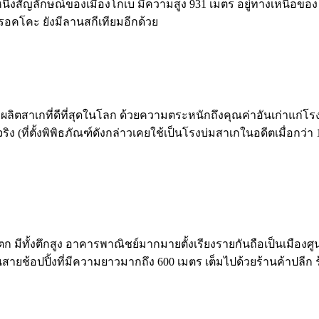
ป็นอีกหนึ่งสัญลักษณ์ของเมืองโกเบ มีความสูง 931 เมตร อยู่ทางเหน
อคโคะ ยังมีลานสกีเทียมอีกด้วย
ล่งผลิตสาเกที่ดีที่สุดในโลก ด้วยความตระหนักถึงคุณค่าอันเก่าแก่โรง
ิง (ที่ตั้งพิพิธภัณฑ์ดังกล่าวเคยใช้เป็นโรงบ่มสาเกในอดีตเมื่อกว่า 
วันตก มีทั้งตึกสูง อาคารพาณิชย์มากมายตั้งเรียงรายกันถือเป็นเมื
ถนนสายช้อปปิ้งที่มีความยาวมากถึง 600 เมตร เต็มไปด้วยร้านค้าปลีก