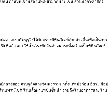
ือของโกเบ ด้านบนเขามีสถานที่เที่ยวมากมาย เช่น สวนพฤกษศาสตร์
บ่มสาเกฮาคัทซุรุจึงได้จัดสร้างพิพิธภัณฑ์ดังกล่าวขึ้นเพื่อเป็นการ
150 ที่แล้ว และใช้เป็นโรงพักสินค้าจนกระทั้งสร้างเป็นพิพิธภัณฑ์
องศูนย์กลางของเศรษฐกิจและวัฒนธรรมมาตั้งแต่สมัยก่อน อิสระ ช้อป
 ร้านเฟรนไชส์ ร้านเสื้อผ้าแฟชั่นชั้นนำ รวมถึงร้านอาหารและร้าน