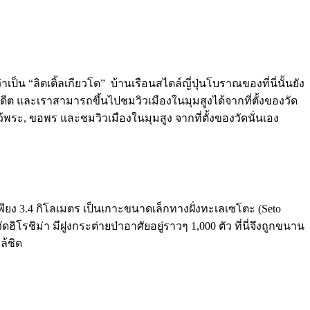
ป็น “ลิตเติ้ลเกียวโต” บ้านเรือนสไตล์ญี่ปุ่นโบราณของที่นี่นั้นยัง
ต่อดีต และเราสามารถขึ้นไปชมวิวเมืองในมุมสูงได้จากที่ตั้งของวัด
ไหว้พระ, ขอพร และชมวิวเมืองในมุมสูง จากที่ตั้งของวัดนั่นเอง
 เพียง 3.4 กิโลเมตร เป็นเกาะขนาดเล็กทางฝั่งทะเลเซโตะ (Seto
ิโรชิม่า มีฝูงกระต่ายป่าอาศัยอยู่ราวๆ 1,000 ตัว ที่นี่จึงถูกขนาน
ล้ชิด