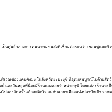
นชู เป็นศูนย์กลางการคมนาคมขนส่งที่เชื่อมต่อระหว่างฮอนชูและคิว
เวณช่องแคบคังมง ในจังหวัดยะมะงุชิ ที่อุดมสมบูรณ์ไปด้วยสัตว์น้ำ
ทิตย์ และวันหยุดที่นี่จะมีร้านแผงลอยจำหน่ายซูชิ โดยแต่ละร้านจะปั
่ต้องไปลองสักครั้งแล้วจะติดใจ สมกับฉายาเมืองแห่งปลาปักเป้า จ