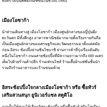
ทั้งสร้างเป็นพิพิธภัณฑ์ขึ้นในช่วงปี 1900)
เมืองโอซาก้า
นำท่านเดินทางสู่ เมืองโอซาก้า เมืองศูนย์กลางของญี่ปุ่นฝั่ง
ตะวันตก มีทั้งตึกสูง อาคารพาณิชย์มากมายตั้งเรียงรายกันถือ
เป็นเมืองศูนย์กลางของเศรษฐกิจและวัฒนธรรมมาตั้งแต่สมัย
ก่อน อิสระ ช้อปปิ้งย่านชินไซบาชิ ย่านการค้าที่รุ่งเรืองอันดับ
หนึ่งในโอซาก้า ถนนสายช้อปปิ้งที่มีความยาวมากถึง 600 เมตร
เต็มไปด้วยร้านค้าปลีก ร้านเฟรนไชส์ ร้านเสื้อผ้าแฟชั่นชั้นนำ
รวมถึงร้านอาหารและร้านขนมด้วย
อิสระช้อปปิ้งใจกลางเมืองโอซาก้า หรือ ซื้อทัวร์
เสริมสวนสนุก ยูนิเวอร์แซล สตูดิโอ
จากนั้นให้ท่านได้เลือกอิสระช้อปปิ้ง หรือซื้อทัวร์เสริมโตเกียว