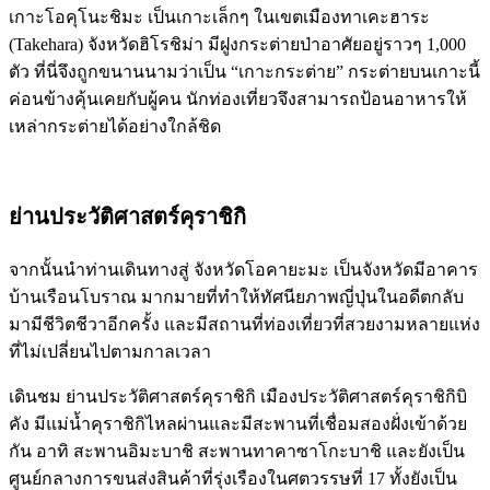
เกาะโอคุโนะชิมะ เป็นเกาะเล็กๆ ในเขตเมืองทาเคะฮาระ
(Takehara) จังหวัดฮิโรชิม่า มีฝูงกระต่ายป่าอาศัยอยู่ราวๆ 1,000
ตัว ที่นี่จึงถูกขนานนามว่าเป็น “เกาะกระต่าย” กระต่ายบนเกาะนี้
ค่อนข้างคุ้นเคยกับผู้คน นักท่องเที่ยวจึงสามารถป้อนอาหารให้
เหล่ากระต่ายได้อย่างใกล้ชิด
ย่านประวัติศาสตร์คุราชิกิ
จากนั้นนำท่านเดินทางสู่ จังหวัดโอคายะมะ เป็นจังหวัดมีอาคาร
บ้านเรือนโบราณ มากมายที่ทำให้ทัศนียภาพญี่ปุ่นในอดีตกลับ
มามีชีวิตชีวาอีกครั้ง และมีสถานที่ท่องเที่ยวที่สวยงามหลายแห่ง
ที่ไม่เปลี่ยนไปตามกาลเวลา
เดินชม ย่านประวัติศาสตร์คุราชิกิ เมืองประวัติศาสตร์คุราชิกิบิ
คัง มีแม่น้ำคุราชิกิไหลผ่านและมีสะพานที่เชื่อมสองฝั่งเข้าด้วย
กัน อาทิ สะพานอิมะบาชิ สะพานทาคาซาโกะบาชิ และยังเป็น
ศูนย์กลางการขนส่งสินค้าที่รุ่งเรืองในศตวรรษที่ 17 ทั้งยังเป็น