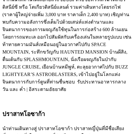
ดิสนีย์ซี หรือ โตเกียวดิสนีย์แลนด์ รวมค่าเดินทางโดยรถไฟ
(ราคาผู้ใหญ่จ่ายเพิ่ม 3,000 บาท ราคาเด็ก 2,400 บาท) เชิญท่าน
พบกับความอลังการซึ่งเต็มไปด้วยเสน่ห์แห่งตำนานและ
จินตนาการของการผจญภัยใช้ทุนในการก่อสร้าง 600 ล้านเยน
โดยการถมทะเล ออกไปสัมผัสกับเครื่องเล่นในหลายรูปแบบ เช่น
ท้าทายความมันส์เหมือนอยู่ในอวกาศไปกับ SPACE
MOUNTAIN, ระทึกขวัญกับ HAUNTED MANSION บ้านผีสิง,
ตื่นเต้นกับ SPLASHMOUNTAIN, นั่งเรือผจญภัยในป่ากับ
JUNGLE CRUISE, เยือนบ้านหมีพูห์, ตะลุยอวกาศไปกับ BUZZ
LIGHTYEAR’S ASTROBLASTERS, เข้าไปอยู่ในโลกแห่ง
จินตนาการกับการ์ตูนที่ท่านชื่นชอบ รับประทานอาหารกลาง
วัน และ ค่ำ | อิสระตามอัธยาศัย
ปราสาทโอซาก้า
นำท่านเดินทางสู่ ปราสาทโอซาก้า ปราสาทญี่ปุ่นที่มีชื่อเสียง