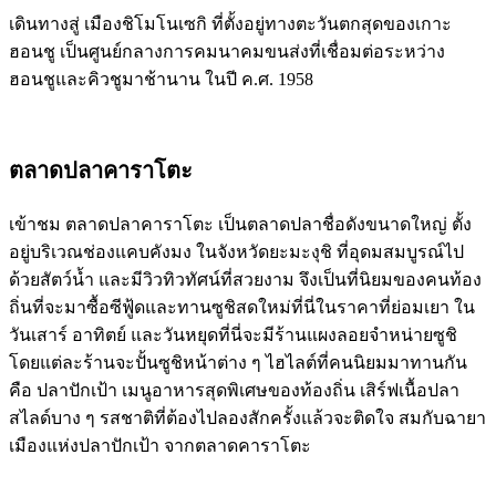
เดินทางสู่ เมืองชิโมโนเซกิ ที่ตั้งอยู่ทางตะวันตกสุดของเกาะ
ฮอนชู เป็นศูนย์กลางการคมนาคมขนส่งที่เชื่อมต่อระหว่าง
ฮอนชูและคิวชูมาช้านาน ในปี ค.ศ. 1958
ตลาดปลาคาราโตะ
เข้าชม ตลาดปลาคาราโตะ เป็นตลาดปลาชื่อดังขนาดใหญ่ ตั้ง
อยู่บริเวณช่องแคบคังมง ในจังหวัดยะมะงุชิ ที่อุดมสมบูรณ์ไป
ด้วยสัตว์น้ำ และมีวิวทิวทัศน์ที่สวยงาม จึงเป็นที่นิยมของคนท้อง
ถิ่นที่จะมาซื้อซีฟู้ดและทานซูชิสดใหม่ที่นี่ในราคาที่ย่อมเยา ใน
วันเสาร์ อาทิตย์ และวันหยุดที่นี่จะมีร้านแผงลอยจำหน่ายซูชิ
โดยแต่ละร้านจะปั้นซูชิหน้าต่าง ๆ ไฮไลต์ที่คนนิยมมาทานกัน
คือ ปลาปักเป้า เมนูอาหารสุดพิเศษของท้องถิ่น เสิร์ฟเนื้อปลา
สไลด์บาง ๆ รสชาติที่ต้องไปลองสักครั้งแล้วจะติดใจ สมกับฉายา
เมืองแห่งปลาปักเป้า จากตลาดคาราโตะ