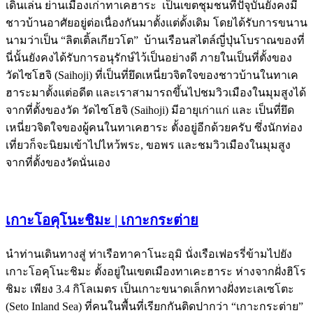
เดินเล่น ย่านเมืองเก่าทาเคฮาระ เป็นเขตชุมชนที่ปัจุบันยังคงมี
ชาวบ้านอาศัยอยู่ต่อเนื่องกันมาตั้งแต่ดั้งเดิม โดยได้รับการขนาน
นามว่าเป็น “ลิตเติ้ลเกียวโต” บ้านเรือนสไตล์ญี่ปุ่นโบราณของที่
นี่นั้นยังคงได้รับการอนุรักษ์ไว้เป็นอย่างดี ภายในเป็นที่ตั้งของ
วัดไซโฮจิ (Saihoji) ที่เป็นที่ยึดเหนี่ยวจิตใจของชาวบ้านในทาเค
ฮาระมาตั้งแต่อดีต และเราสามารถขึ้นไปชมวิวเมืองในมุมสูงได้
จากที่ตั้งของวัด วัดไซโฮจิ (Saihoji) มีอายุเก่าแก่ และ เป็นที่ยึด
เหนี่ยวจิตใจของผู้คนในทาเคฮาระ ตั้งอยู่อีกด้วยครับ ซึ่งนักท่อง
เที่ยวก็จะนิยมเข้าไปไหว้พระ, ขอพร และชมวิวเมืองในมุมสูง
จากที่ตั้งของวัดนั่นเอง
เกาะโอคุโนะชิมะ | เกาะกระต่าย
นำท่านเดินทางสู่ ท่าเรือทาคาโนะอุมิ นั่งเรือเฟอรรี่ข้ามไปยัง
เกาะโอคุโนะชิมะ ตั้งอยู่ในเขตเมืองทาเคะฮาระ ห่างจากฝั่งฮิโร
ชิมะ เพียง 3.4 กิโลเมตร เป็นเกาะขนาดเล็กทางฝั่งทะเลเซโตะ
(Seto Inland Sea) ที่คนในพื้นที่เรียกกันติดปากว่า “เกาะกระต่าย”