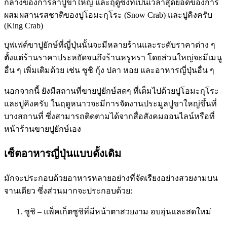
กลางของการล่าปูขาใหญ่ และฤดูซึ้งที่เป็นเวลาสุดยอดของการ
ผสมผสานรสชาติของปูโอมะกุโระ (Snow Crab) และปูคิงครับ
(King Crab)
บุฟเฟต์ขาปูยักษ์ที่ญี่ปุ่นนั้นจะมีหลายร้านและระดับราคาต่าง ๆ
ตั้งแต่ร้านราคาประหยัดจนถึงร้านหรูหรา โดยส่วนใหญ่จะมีเมนู
อื่น ๆ เพิ่มเติมด้วย เช่น ซูชิ กุ้ง ปลา หอย และอาหารญี่ปุ่นอื่น ๆ
นอกจากนี้ ยังมีสถานที่ขายปูยักษ์สดๆ ที่เต็มไปด้วยปูโอมะกุโระ
และปูคิงครับ ในฤดูหนาวจะมีการจัดงานประมูลปูขาใหญ่ขึ้นที่
บางสถานที่ ซึ่งสามารถติดตามได้จากสื่อสังคมออนไลน์หรือที่
หน้าร้านขายปูยักษ์เอง
เซ็ตอาหารญี่ปุ่นแบบดั้งเดิม
มักจะประกอบด้วยอาหารหลายอย่างที่จัดเรียงอย่างสวยงามบน
จานเดียว ซึ่งส่วนมากจะประกอบด้วย:
ซูชิ – แพ็คเก็ตซูชิที่มีหน้าตาสวยงาม อบอุ่นและสดใหม่