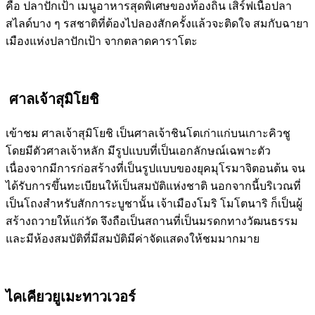
คือ ปลาปักเป้า เมนูอาหารสุดพิเศษของท้องถิ่น เสิร์ฟเนื้อปลา
สไลด์บาง ๆ รสชาติที่ต้องไปลองสักครั้งแล้วจะติดใจ สมกับฉายา
เมืองแห่งปลาปักเป้า จากตลาดคาราโตะ
ศาลเจ้าสุมิโยชิ
เข้าชม ศาลเจ้าสุมิโยชิ เป็นศาลเจ้าชินโตเก่าแก่บนเกาะคิวชู
โดยมีตัวศาลเจ้าหลัก มีรูปแบบที่เป็นเอกลักษณ์เฉพาะตัว
เนื่องจากมีการก่อสร้างที่เป็นรูปแบบของยุคมุโรมาจิตอนต้น จน
ได้รับการขึ้นทะเบียนให้เป็นสมบัติแห่งชาติ นอกจากนี้บริเวณที่
เป็นโถงสำหรับสักการะบูชานั้น เจ้าเมืองโมริ โมโตนาริ ก็เป็นผู้
สร้างถวายให้แก่วัด จึงถือเป็นสถานที่เป็นมรดกทางวัฒนธรรม
และมีห้องสมบัติที่มีสมบัติมีค่าจัดแสดงให้ชมมากมาย
ไคเคียวยูเมะทาวเวอร์