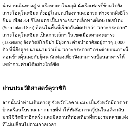
นำท่านเดินทางสู่ ท่าเรือทาคาโนะอุมิ นั่งเรือเฟอรรี่ข้ามไปยัง
เกาะโอคุโนะชิมะ ตั้งอยู่ในเขตเมืองทาเคะฮาระ ห่างจากฝั่งฮิโร
ชิมะ เพียง 3.4 กิโลเมตร เป็นเกาะขนาดเล็กทางฝั่งทะเลเซโตะ
(Seto Inland Sea) ที่คนในพื้นที่เรียกกันติดปากว่า “เกาะกระต่าย”
เกาะโอคุโนะชิมะ เป็นเกาะเล็กๆ ในเขตเมืองทาเคะฮาระ
(Takehara) จังหวัดฮิโรชิม่า มีฝูงกระต่ายป่าอาศัยอยู่ราวๆ 1,000
ตัว ที่นี่จึงถูกขนานนามว่าเป็น “เกาะกระต่าย” กระต่ายบนเกาะนี้
ค่อนข้างคุ้นเคยกับผู้คน นักท่องเที่ยวจึงสามารถป้อนอาหารให้
เหล่ากระต่ายได้อย่างใกล้ชิด
ย่านประวัติศาสตร์คุราชิกิ
จากนั้นนำท่านเดินทางสู่ จังหวัดโอคายะมะ เป็นจังหวัดมีอาคาร
บ้านเรือนโบราณ มากมายที่ทำให้ทัศนียภาพญี่ปุ่นในอดีตกลับ
มามีชีวิตชีวาอีกครั้ง และมีสถานที่ท่องเที่ยวที่สวยงามหลายแห่ง
ที่ไม่เปลี่ยนไปตามกาลเวลา