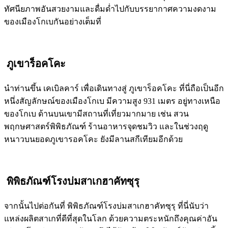
ทัศนียภาพอันสวยงามและดื่มด่ำไปกับบรรยากาศความงดงาม
ของเมืองโกเบกันอย่างเต็มที่
ภูเขาร็อคโคะ
นำท่านขึ้น เคเบิลคาร์ เพื่อเดินทางสู่ ภูเขาร็อคโคะ ที่นี่ถือเป็นอีก
หนึ่งสัญลักษณ์ของเมืองโกเบ มีความสูง 931 เมตร อยู่ทางเหนือ
ของโกเบ ด้านบนเขามีสถานที่เที่ยวมากมาย เช่น สวน
พฤกษศาสตร์พิพิธภัณฑ์ ร้านอาหารจุดชมวิว และในช่วงฤดู
หนาวบนยอดภูเขารอคโคะ ยังมีลานสกีเทียมอีกด้วย
พิพิธภัณฑ์โรงบ่มสาเกฮาคัทซุรุ
จากนั้นไปต่อกันที่ พิพิธภัณฑ์โรงบ่มสาเกฮาคัทซุรุ ที่นี่นับว่า
แหล่งผลิตสาเกที่ดีที่สุดในโลก ด้วยความตระหนักถึงคุณค่าอัน