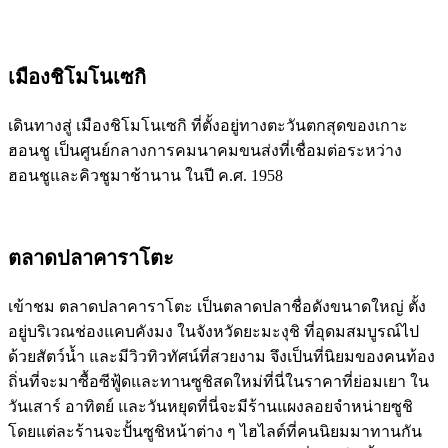
เมืองชิโมโนเซกิ
เดินทางสู่ เมืองชิโมโนเซกิ ที่ตั้งอยู่ทางตะวันตกสุดของเกาะ
ฮอนชู เป็นศูนย์กลางการคมนาคมขนส่งที่เชื่อมต่อระหว่าง
ฮอนชูและคิวชูมาช้านาน ในปี ค.ศ. 1958
ตลาดปลาคาราโตะ
เข้าชม ตลาดปลาคาราโตะ เป็นตลาดปลาชื่อดังขนาดใหญ่ ตั้ง
อยู่บริเวณช่องแคบคังมง ในจังหวัดยะมะงุชิ ที่อุดมสมบูรณ์ไป
ด้วยสัตว์น้ำ และมีวิวทิวทัศน์ที่สวยงาม จึงเป็นที่นิยมของคนท้อง
ถิ่นที่จะมาซื้อซีฟู้ดและทานซูชิสดใหม่ที่นี่ในราคาที่ย่อมเยา ใน
วันเสาร์ อาทิตย์ และวันหยุดที่นี่จะมีร้านแผงลอยจำหน่ายซูชิ
โดยแต่ละร้านจะปั้นซูชิหน้าต่าง ๆ ไฮไลต์ที่คนนิยมมาทานกัน