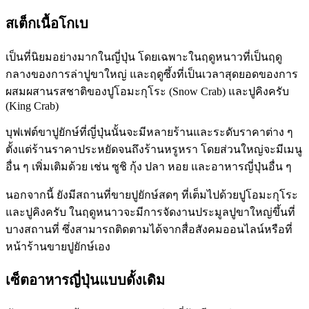
สเต็กเนื้อโกเบ
เป็นที่นิยมอย่างมากในญี่ปุ่น โดยเฉพาะในฤดูหนาวที่เป็นฤดู
กลางของการล่าปูขาใหญ่ และฤดูซึ้งที่เป็นเวลาสุดยอดของการ
ผสมผสานรสชาติของปูโอมะกุโระ (Snow Crab) และปูคิงครับ
(King Crab)
บุฟเฟต์ขาปูยักษ์ที่ญี่ปุ่นนั้นจะมีหลายร้านและระดับราคาต่าง ๆ
ตั้งแต่ร้านราคาประหยัดจนถึงร้านหรูหรา โดยส่วนใหญ่จะมีเมนู
อื่น ๆ เพิ่มเติมด้วย เช่น ซูชิ กุ้ง ปลา หอย และอาหารญี่ปุ่นอื่น ๆ
นอกจากนี้ ยังมีสถานที่ขายปูยักษ์สดๆ ที่เต็มไปด้วยปูโอมะกุโระ
และปูคิงครับ ในฤดูหนาวจะมีการจัดงานประมูลปูขาใหญ่ขึ้นที่
บางสถานที่ ซึ่งสามารถติดตามได้จากสื่อสังคมออนไลน์หรือที่
หน้าร้านขายปูยักษ์เอง
เซ็ตอาหารญี่ปุ่นแบบดั้งเดิม