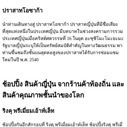
ปราสาทโอซาก้า
นำท่านเดินทางสู่ ปราสาทโอซาก้า ปราสาทญี่ปุ่นที่มีชื่อเสียง
ที่สุดแห่งหนึ่งในประเทศญี่ปุ่น มีบทบาทในช่วงสงครามการรวม
ประเทศญี่ปุ่นเมื่อคริสต์ศตวรรษที่ 16 ในยุค อะซุชิโมะโมะยะมะ
รัฐบาลญี่ปุ่นระบุให้เป็นทรัพย์สมบัติสำคัญในทางวัฒนธรรม พา
ท่านขึ้นชมถึงชั้นบนสุดหอสูงของปราสาทได้รับการซ่อมแซม
ใหม่ในปี พ.ศ. 2540
ช้อปปิ้ง สินค้าญี่ปุ่น จากร้านค้าท้องถิ่น และ
สินค้าคุณภาพชั้นนำของโลก
ริงคุ พรีเมี่ยมเอ้าท์เล็ท
ช้อปปิ้งกันอีกสักรอบที่ ริงคุ พรีเมี่ยมเอ้าท์เล็ท ช้อปปิ้งริงคุ พรีเมี่