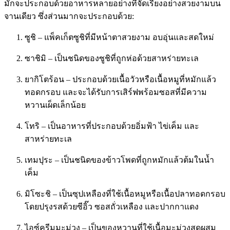
มักจะประกอบด้วยอาหารหลายอย่างที่จัดเรียงอย่างสวยงามบน
จานเดียว ซึ่งส่วนมากจะประกอบด้วย:
ซูชิ – แพ็คเก็ตซูชิที่มีหน้าตาสวยงาม อบอุ่นและสดใหม่
ซาชิมิ – เป็นชนิดของซูชิที่ถูกห่อด้วยสาหร่ายทะเล
ยากิโตร้อน – ประกอบด้วยเนื้อวัวหรือเนื้อหมูที่หมักแล้ว
ทอดกรอบ และจะได้รับการเสิร์ฟพร้อมซอสที่มีความ
หวานเผ็ดเล็กน้อย
โทริ – เป็นอาหารที่ประกอบด้วยอิ่มฟ้า ไข่เค็ม และ
สาหร่ายทะเล
เทมปุระ – เป็นชนิดของข้าวโพดที่ถูกหมักแล้วต้มในน้ำ
เค็ม
มิโซะชิ – เป็นซุปเหลืองที่ใช้เนื้อหมูหรือเนื้อปลาทอดกรอบ
โดยปรุงรสด้วยซีอิ๊ว ซอสถั่วเหลือง และปากกาแดง
ไอซ์ครีมมะม่วง – เป็นของหวานที่ใช้เนื้อมะม่วงสดผสม