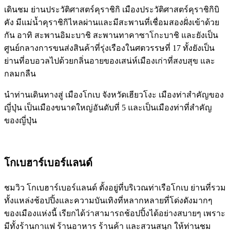
เดินชม ย่านประวัติศาสตร์คุราชิกิ เมืองประวัติศาสตร์คุราชิกิบิ
คัง มีแม่น้ำคุราชิกิไหลผ่านและมีสะพานที่เชื่อมสองฝั่งเข้าด้วย
กัน อาทิ สะพานอิมะบาชิ สะพานทาคาซาโกะบาชิ และยังเป็น
ศูนย์กลางการขนส่งสินค้าที่รุ่งเรืองในศตวรรษที่ 17 ทั้งยังเป็น
ย่านที่อบอวลไปด้วยกลิ่นอายของเสน่ห์เมืองเก่าที่สงบสุข และ
กลมกลืน
นำท่านเดินทางสู่ เมืองโกเบ จังหวัดเฮียวโงะ เมืองท่าสำคัญของ
ญี่ปุ่น เป็นเมืองขนาดใหญ่อันดับที่ 5 และเป็นเมืองท่าที่สำคัญ
ของญี่ปุ่น
โกเบฮาร์เบอร์แลนด์
ชมวิว โกเบฮาร์เบอร์แลนด์ ตั้งอยู่ที่บริเวณท่าเรือโกเบ ย่านที่รวม
ทั้งแหล่งช้อปปิ้งและความบันเทิงที่หลากหลายที่โด่งดังมากๆ
ของเมืองแห่งนี้ เรียกได้ว่าสามารถช้อปปิ้งได้อย่างสบายๆ เพราะ
มีทั้งร้านกาแฟ ร้านอาหาร ร้านค้า และสวนสนุก ให้ท่านชม