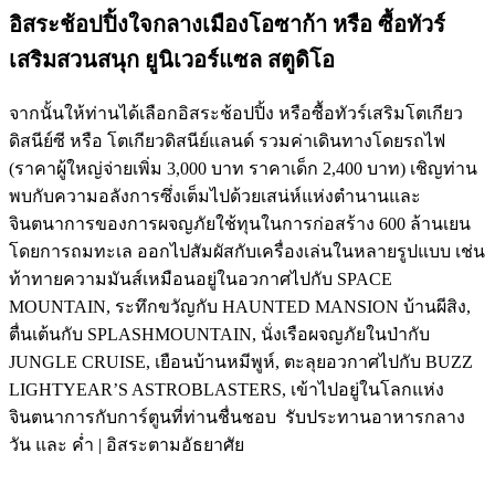
อิสระช้อปปิ้งใจกลางเมืองโอซาก้า หรือ ซื้อทัวร์
เสริมสวนสนุก ยูนิเวอร์แซล สตูดิโอ
จากนั้นให้ท่านได้เลือกอิสระช้อปปิ้ง หรือซื้อทัวร์เสริมโตเกียว
ดิสนีย์ซี หรือ โตเกียวดิสนีย์แลนด์ รวมค่าเดินทางโดยรถไฟ
(ราคาผู้ใหญ่จ่ายเพิ่ม 3,000 บาท ราคาเด็ก 2,400 บาท) เชิญท่าน
พบกับความอลังการซึ่งเต็มไปด้วยเสน่ห์แห่งตำนานและ
จินตนาการของการผจญภัยใช้ทุนในการก่อสร้าง 600 ล้านเยน
โดยการถมทะเล ออกไปสัมผัสกับเครื่องเล่นในหลายรูปแบบ เช่น
ท้าทายความมันส์เหมือนอยู่ในอวกาศไปกับ SPACE
MOUNTAIN, ระทึกขวัญกับ HAUNTED MANSION บ้านผีสิง,
ตื่นเต้นกับ SPLASHMOUNTAIN, นั่งเรือผจญภัยในป่ากับ
JUNGLE CRUISE, เยือนบ้านหมีพูห์, ตะลุยอวกาศไปกับ BUZZ
LIGHTYEAR’S ASTROBLASTERS, เข้าไปอยู่ในโลกแห่ง
จินตนาการกับการ์ตูนที่ท่านชื่นชอบ รับประทานอาหารกลาง
วัน และ ค่ำ | อิสระตามอัธยาศัย