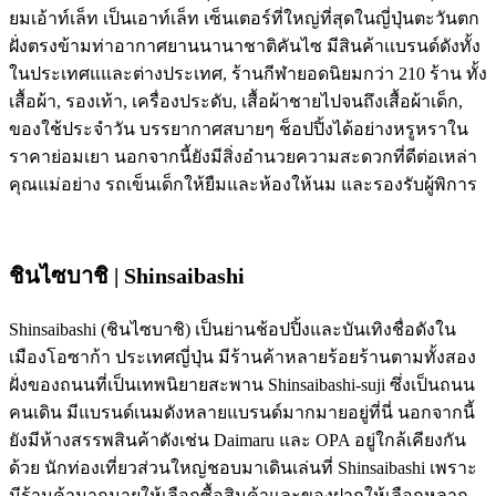
ยมเอ้าท์เล็ท เป็นเอาท์เล็ท เซ็นเตอร์ที่ใหญ่ที่สุดในญี่ปุ่นตะวันตก
ฝั่งตรงข้ามท่าอากาศยานนานาชาติคันไซ มีสินค้าเเบรนด์ดังทั้ง
ในประเทศแและต่างประเทศ, ร้านกีฬายอดนิยมกว่า 210 ร้าน ทั้ง
เสื้อผ้า, รองเท้า, เครื่องประดับ, เสื้อผ้าชายไปจนถึงเสื้อผ้าเด็ก,
ของใช้ประจำวัน บรรยากาศสบายๆ ช็อปปิ้งได้อย่างหรูหราใน
ราคาย่อมเยา นอกจากนี้ยังมีสิ่งอำนวยความสะดวกที่ดีต่อเหล่า
คุณแม่อย่าง รถเข็นเด็กให้ยืมและห้องให้นม และรองรับผู้พิการ
ชินไซบาชิ | Shinsaibashi
Shinsaibashi (ชินไซบาชิ) เป็นย่านช้อปปิ้งและบันเทิงชื่อดังใน
เมืองโอซาก้า ประเทศญี่ปุ่น มีร้านค้าหลายร้อยร้านตามทั้งสอง
ฝั่งของถนนที่เป็นเทพนิยายสะพาน Shinsaibashi-suji ซึ่งเป็นถนน
คนเดิน มีแบรนด์เนมดังหลายแบรนด์มากมายอยู่ที่นี่ นอกจากนี้
ยังมีห้างสรรพสินค้าดังเช่น Daimaru และ OPA อยู่ใกล้เคียงกัน
ด้วย นักท่องเที่ยวส่วนใหญ่ชอบมาเดินเล่นที่ Shinsaibashi เพราะ
มีร้านค้ามากมายให้เลือกซื้อสินค้าและของฝากให้เลือกหลาก