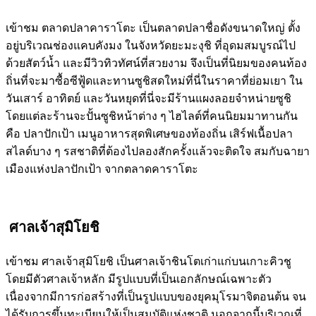
เข้าชม ตลาดปลาคาราโตะ เป็นตลาดปลาชื่อดังขนาดใหญ่ ตั้ง
อยู่บริเวณช่องแคบคังมง ในจังหวัดยะมะงุชิ ที่อุดมสมบูรณ์ไป
ด้วยสัตว์น้ำ และมีวิวทิวทัศน์ที่สวยงาม จึงเป็นที่นิยมของคนท้อง
ถิ่นที่จะมาซื้อซีฟู้ดและทานซูชิสดใหม่ที่นี่ในราคาที่ย่อมเยา ใน
วันเสาร์ อาทิตย์ และวันหยุดที่นี่จะมีร้านแผงลอยจำหน่ายซูชิ
โดยแต่ละร้านจะปั้นซูชิหน้าต่าง ๆ ไฮไลต์ที่คนนิยมมาทานกัน
คือ ปลาปักเป้า เมนูอาหารสุดพิเศษของท้องถิ่น เสิร์ฟเนื้อปลา
สไลด์บาง ๆ รสชาติที่ต้องไปลองสักครั้งแล้วจะติดใจ สมกับฉายา
เมืองแห่งปลาปักเป้า จากตลาดคาราโตะ
ศาลเจ้าสุมิโยชิ
เข้าชม ศาลเจ้าสุมิโยชิ เป็นศาลเจ้าชินโตเก่าแก่บนเกาะคิวชู
โดยมีตัวศาลเจ้าหลัก มีรูปแบบที่เป็นเอกลักษณ์เฉพาะตัว
เนื่องจากมีการก่อสร้างที่เป็นรูปแบบของยุคมุโรมาจิตอนต้น จน
ได้รับการขึ้นทะเบียนให้เป็นสมบัติแห่งชาติ นอกจากนี้บริเวณที่