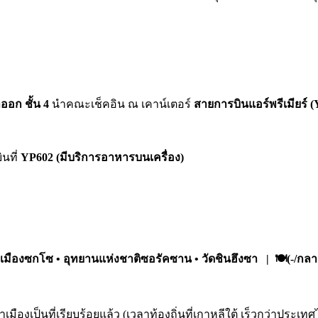
ออก ชั้น 4
นำคณะเช็คอิน ณ เคาน์เตอร์
สายการบินแอร์พรีเมียร์
(
ินที่
YP602
(มีบริการอาหารบนเครื่อง)
ืองซกโซ • อุทยานแห่งชาติซอรัคซาน • วัดชินฮึงซา | 🍽️(-/กลาง
เมืองเป็นที่เรียบร้อยแล้ว (เวลาท้องถิ่นที่เกาหลีใต้ เร็วกว่าป