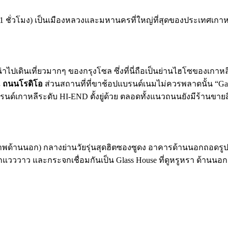
ชั่วโมง) เป็นเมืองหลวงและมหานครที่ใหญ่ที่สุดของประเทศเกาหลี
น่าไปเดินเที่ยวมากๆ ของกรุงโซล ซึ่งที่นี่ถือเป็นย่านไฮโซของเกาหลี
ณ
ถนนโรดิโอ
ส่วนสถานที่ที่ขาช้อปแบรนด์เนมไม่ควรพลาดนั้น “Gall
นด์เกาหลีระดับ HI-END ตั้งยู่ด้วย ตลอดทั้งแนวถนนยังมีร้านขาย
พด้านนอก) กลางย่านวัยรุ่นสุดฮิตซองซูดง อาคารด้านนอกถอดรูปแบบ
หล็กแวววาว และกระจกเชื่อมกันเป็น Glass House ที่ดูหรูหรา ด้าน