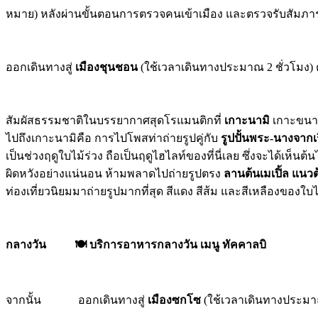
หมาย) หลังผ่านขั้นตอนการตรวจคนเข้าเมือง และตรวจรับสัมภาระเ
ออกเดินทางสู่
เมืองชุนชอน
(ใช้เวลาเดินทางประมาณ 2 ชั่วโมง) ตั
สัมผัสธรรมชาติในบรรยากาศสุดโรแมนติกที่
เกาะนามิ
เกาะขนาดเ
ไปถึงเกาะนามิคือ การไปโพสท่าถ่ายรูปคู่กับ
รูปปั้นพระ-นางจาก
เป็นช่วงฤดูใบไม้ร่วง ถือเป็นฤดูไฮไลท์ของที่นี่เลย ซึ่งจะได้เห
ผิดหวังอย่างแน่นอน ห้ามพลาดไปถ่ายรูปตรง
ลานต้นเมเปิ้ล แน
ท่องเที่ยวนิยมมาถ่ายรูปมากที่สุด สีแดง สีส้ม และสีเหลืองขอ
กลางวัน
🍽️ บริการอาหารกลางวัน เมนู ทัคคาลบิ
จากนั้น ออกเดินทางสู่
เมืองซกโซ
(ใช้เวลาเดินทางประมาณ 