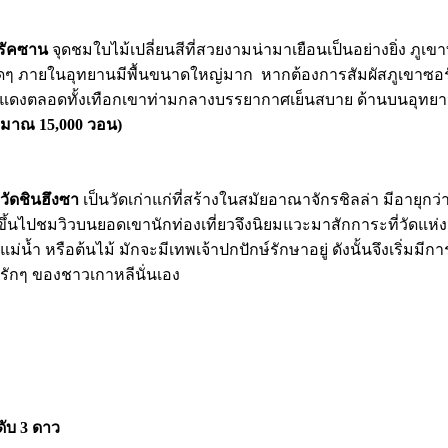
รัคซาน
จุดชมใบไม้เปลี่ยนสีที่สวยงามน่ามาเยือนเป็นอย่างยิ่ง ภูเ
ี่ใดๆ ภายในอุทยานมีพื้นขนาดใหญ่มาก หากต้องการสัมผัสภูเขาซ
นสีส้มแดงตลอดทั้งเทือกเขาท่ามกลางบรรยากาศเย็นสบาย ด้านบนอุท
าณ 15,000 วอน)
วัดชินฮึงซา
เป็นวัดเก่าแก่ที่สร้างในสมัยอาณาจักรชิลล่า มีอายุกว
ึ้นไปชมวิวบนยอดเขานักท่องเที่ยวจึงนิยมแวะมาสักการะที่วัดแห่งน
้ำ หรือต้นไม้ มักจะมีเทพเจ้าปกปักษ์รักษาอยู่ ดังนั้นจึงเริ่มมีกา
่ารักๆ ของชาวเกาหลีนั่นเอง
ับ 3 ดาว