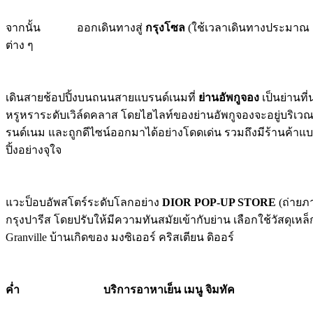
จากนั้น ออกเดินทางสู่
กรุงโซล
(ใช้เวลาเดินทางประมาณ 1 
ต่าง ๆ
เดินสายช้อปปิ้งบนถนนสายแบรนด์เนมที่
ย่านอัพกูจอง
เป็นย่านที่
หรูหราระดับเวิล์ดคลาส โดยไฮไลท์ของย่านอัพกูจองจะอยู่บริเว
รนด์เนม และถูกดีไซน์ออกมาได้อย่างโดดเด่น รวมถึงมีร้านค้าแบร
ปิ้งอย่างจุใจ
แวะป็อบอัพสโตร์ระดับโลกอย่าง
DIOR POP-UP STORE
(ถ่ายภา
กรุงปารีส โดยปรับให้มีความทันสมัยเข้ากับย่าน เลือกใช้วัสดุเ
Granville บ้านเกิดของ มงซิเออร์ คริสเตียน ดิออร์
ค่ำ บริการอาหาเย็น เมนู จิมทัค