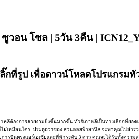
จู ซูวอน โซล | 5วัน 3คืน | ICN12_
ลิ๊กที่รูป เพื่อดาวน์โหลดโปรแกรมทัว
หลีต้องการสวยงามยิ่งขึ้นมากขึ้น ทัวร์เกาหลีเป็นทางเลือกที่ยอด
่ไม่เหมือนใคร ประตูฮวาซอง สวนลอยฟ้าฮานึล จะพาคุณไปสำรวจทั
กับการบินตรงแอร์เอเซียและที่พักระดับ 3 ดาว คุณจะได้รับทั้งควา