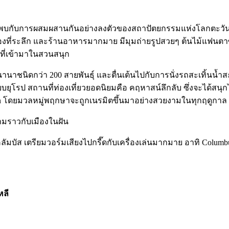
ก พบกับการผสมผสานกันอย่างลงตัวของสถาปัตยกรรมแห่งโลกตะวัน
องที่ระลึก และร้านอาหารมากมาย มีมุมถ่ายรูปสวยๆ ต้นไม้แฟนตาซี
วที่เข้ามาในสวนสนุก
์นานาชนิดกว่า 200 สายพันธุ์ และตื่นเต้นไปกับการนั่งรถสะเทิ้นน้ำ
โรป สถานที่ท่องเที่ยวยอดนิยมคือ คฤหาสน์ลึกลับ ซึ่งจะได้สนุกไ
arden โดยมวลหมู่พฤกษาจะถูกเนรมิตขึ้นมาอย่างสวยงามในทุกฤดูกาล
มราวกับเมืองในฝัน
มบัส เตรียมวอร์มเสียงไปกรี๊ดกับเครื่องเล่นมากมาย อาทิ Columbus 
หลี