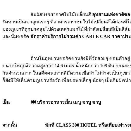
สัมผัสบรรยากาศใบไม้เปลี่ยนสี
อุทยานแห่งชาติซอ
รัคซานเป็นเขาลูกแรกๆ ที่สามารถหาชมใบไม้เปลี่ยนสีได้ก่อนท
ของภูเขาที่ถูกปกคลุมไปด้วยเหล่าแมกไม้ที่กำลังเปลี่ยนสีเป็
และนัมซอรัค
อัตราค่าบริการไม่รวมค่า
CABLE CAR ราคาประม
ด้านในอุทยานซอรัคซานยังมีที่วัดสวยๆ ซ่อนตัวอยู่
ขนาดใหญ่ มีความสูงกว่า 14.6 เมตร น้ำหนักกว่า 108 ตัน ก่อนจะข
กันจำนวนมาก ในอดีตคนเกาหลีมีความเชื่อว่า ไม่ว่าจะเป็นภูเขา แม่น
ก็ยังมีให้เห็นตามภูเขาหรือวัด เพื่อขอพรเล็กๆ น้อยๆ เป็นกิมมิคน
เย็น 🍽️ บริการอาหารเย็น เมนู ชาบู ชาบู
จากนั้น พักที่
CLASS 300 HOTEL หรือเทียบเท่าระด