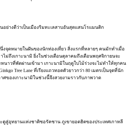
นเป็นอย่างดีว่าเป็นเมืองริมทะเลสาบอันสุดแสนโรแมนติก
่งจุดหมายในฝันของนักท่องเที่ยว สิ่งแรกที่หลายๆ คนมักทำเมื่อ
ามาไม่ถึงเกาะนามิ ยิ่งในช่วงเดือนตุลาคมถึงเดือนพฤศจิกายนจะ
ายลมหนาวที่พัดผ่านเข้ามา เกาะนามิในฤดูใบไม้ร่วงจะไม่ทำให้ทุกคน
go Tree Lane ที่เรียงแถวทอดตัวยาวกว่า 80 เมตรเป็นจุดที่นัก
รยากาศของเกาะนามิในช่วงนี้จึงสวยงามราวกับภาพวาด
นประตูสู่อุทยานแห่งชาติซอรัคซาน ภูเขายอดฮิตของประเทศเกาหลี