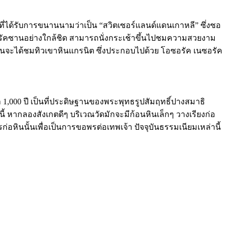
ขาที่ได้รับการขนานนามว่าเป็น “สวิตเซอร์แลนด์แดนเกาหลี” ซึ่งซอ
อรัคซานอย่างใกล้ชิด สามารถนั่งกระเช้าขึ้นไปชมความสวยงาม
ยานจะได้ชมทิวเขาหินแกรนิต ซึ่งประกอบไปด้วย โอซอรัค เนซอรัค
่า 1,000 ปี เป็นที่ประดิษฐานของพระพุทธรูปสัมฤทธิ์ปางสมาธิ
ี้ หากลองสังเกตดีๆ บริเวณวัดมักจะมีก้อนหินเล็กๆ วางเรียงก่อ
รก่อหินนั้นเพื่อเป็นการขอพรต่อเทพเจ้า ปัจจุบันธรรมเนียมเหล่านี้