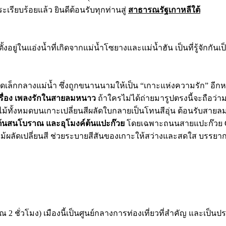
รียบร้อยแล้ว ยินดีต้อนรับทุกท่านสู่
สาธารณรัฐเกาหลีใต้
้งอยู่ในแอ่งน้ำที่เกิดจากแม่น้ำโซยางและแม่น้ำฮัน เป็นที่รู้จักกั
ล็กกลางแม่น้ำ ซึ่งถูกขนานนามให้เป็น “เกาะแห่งความรัก” อีกหนึ
เรื่อง เพลงรักในสายลมหนาว
ถ้าใครไม่ได้ถ่ายมารูปตรงนี้จะถือว่
็นต้นไม้ทั้งหมดบนเกาะเปลี่ยนสีผลัดใบกลายเป็นโทนสีอุ่น ต้อนรับส
วต้นสนโบราณ และอุโมงค์ต้นแปะก๊วย
โดยเฉพาะถนนสายแปะก๊วย Gink
งใบไม้ผลัดเปลี่ยนสี ช่วยระบายสีสันของเกาะให้สว่างและสดใส บร
2 ชั่วโมง) เมืองนี้เป็นศูนย์กลางการท่องเที่ยวที่สำคัญ และเป็