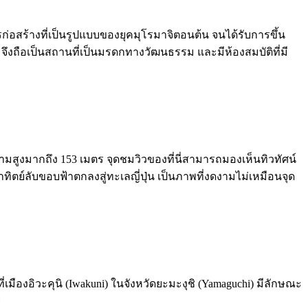
รก่อสร้างที่เป็นรูปแบบของยุคมุโรมาจิตอนต้น จนได้รับการขึ้น
ด จึงถือเป็นสถานที่เป็นมรดกทางวัฒนธรรม และมีห้องสมบัติที่มี
มีความสูงมากถึง 153 เมตร จุดชมวิวของที่นี่สามารถมองเห็นทิวทัศน์
ตย์ลับขอบฟ้าตกลงสู่ทะเลญี่ปุ่น เป็นภาพที่งดงามไม่เหมือนจุด
ี่เมืองอิวะคุนิ (Iwakuni) ในจังหวัดยะมะงุชิ (Yamaguchi) มีลักษณะ
ย