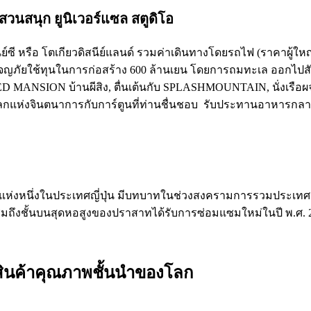
มสวนสนุก ยูนิเวอร์แซล สตูดิโอ
ิสนีย์ซี หรือ โตเกียวดิสนีย์แลนด์ รวมค่าเดินทางโดยรถไฟ (ราคาผู้
ญภัยใช้ทุนในการก่อสร้าง 600 ล้านเยน โดยการถมทะเล ออกไปสัม
ANSION บ้านผีสิง, ตื่นเต้นกับ SPLASHMOUNTAIN, นั่งเรือผจญ
่งจินตนาการกับการ์ตูนที่ท่านชื่นชอบ รับประทานอาหารกลางวั
่สุดแห่งหนึ่งในประเทศญี่ปุ่น มีบทบาทในช่วงสงครามการรวมประเทศญ
นชมถึงชั้นบนสุดหอสูงของปราสาทได้รับการซ่อมแซมใหม่ในปี พ.ศ. 
และสินค้าคุณภาพชั้นนำของโลก