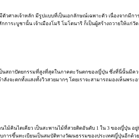
มีตัวศาลเจ้าหลัก มีรูปแบบที่เป็นเอกลักษณ์เฉพาะตัว เนื่องจากมีกา
ักการะบูชานั้น เจ้าเมืองโมริ โมโตนาริ ก็เป็นผู้สร้างถวายให้แก่วั
เป็นสถาปัตยกรรมที่สูงที่สุดในภาคตะวันตกของญี่ปุ่น ซึ่งที่นี่นั้น
กำลังจะตกทั้งแสงทั้งวิวสวยมากๆ โดยเราจะสามารถมองเห็นพระอาทิ
ไม้คินไตเคียว เป็นสะพานไม้ที่สวยติดอันดับ 1 ใน 3 ของญี่ปุ่น อยู่ท
รับการขึ้นทะเบียนเป็นสมบัติทางวัฒนธรรมของประเทศญี่ปุ่นอีกด้ว