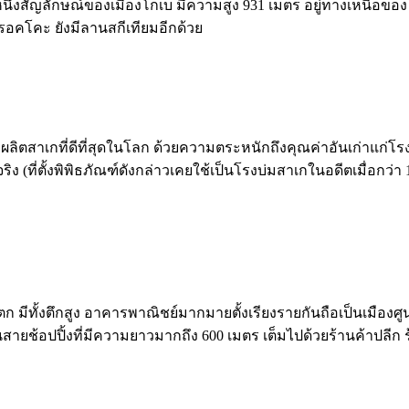
ป็นอีกหนึ่งสัญลักษณ์ของเมืองโกเบ มีความสูง 931 เมตร อยู่ทางเหน
อคโคะ ยังมีลานสกีเทียมอีกด้วย
ล่งผลิตสาเกที่ดีที่สุดในโลก ด้วยความตระหนักถึงคุณค่าอันเก่าแก่โรง
ิง (ที่ตั้งพิพิธภัณฑ์ดังกล่าวเคยใช้เป็นโรงบ่มสาเกในอดีตเมื่อกว่า 
วันตก มีทั้งตึกสูง อาคารพาณิชย์มากมายตั้งเรียงรายกันถือเป็นเมื
ถนนสายช้อปปิ้งที่มีความยาวมากถึง 600 เมตร เต็มไปด้วยร้านค้าปลีก