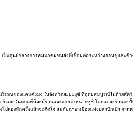
นชู เป็นศูนย์กลางการคมนาคมขนส่งที่เชื่อมต่อระหว่างฮอนชูและคิว
เวณช่องแคบคังมง ในจังหวัดยะมะงุชิ ที่อุดมสมบูรณ์ไปด้วยสัตว์น้ำ
ทิตย์ และวันหยุดที่นี่จะมีร้านแผงลอยจำหน่ายซูชิ โดยแต่ละร้านจะปั
่ต้องไปลองสักครั้งแล้วจะติดใจ สมกับฉายาเมืองแห่งปลาปักเป้า จ