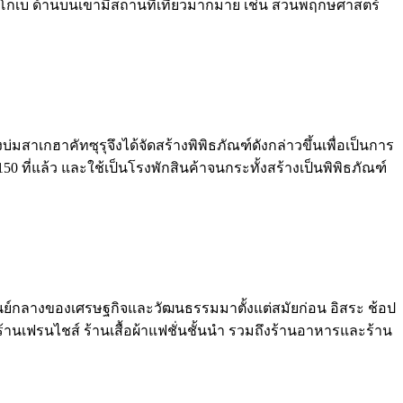
ือของโกเบ ด้านบนเขามีสถานที่เที่ยวมากมาย เช่น สวนพฤกษศาสตร์
บ่มสาเกฮาคัทซุรุจึงได้จัดสร้างพิพิธภัณฑ์ดังกล่าวขึ้นเพื่อเป็นการ
150 ที่แล้ว และใช้เป็นโรงพักสินค้าจนกระทั้งสร้างเป็นพิพิธภัณฑ์
องศูนย์กลางของเศรษฐกิจและวัฒนธรรมมาตั้งแต่สมัยก่อน อิสระ ช้อป
 ร้านเฟรนไชส์ ร้านเสื้อผ้าแฟชั่นชั้นนำ รวมถึงร้านอาหารและร้าน