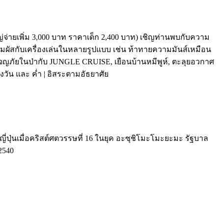
ใหญ่จ่ายเพิ่ม 3,000 บาท ราคาเด็ก 2,400 บาท) เชิญท่านพบกับความ
ผัสกับเครื่องเล่นในหลายรูปแบบ เช่น ท้าทายความมันส์เหมือน
ภัยในป่ากับ JUNGLE CRUISE, เยือนบ้านหมีพูห์, ตะลุยอวกาศ
น และ ค่ำ | อิสระตามอัธยาศัย
ี่ปุ่นเมื่อคริสต์ศตวรรษที่ 16 ในยุค อะซุชิโมะโมะยะมะ รัฐบาล
2540