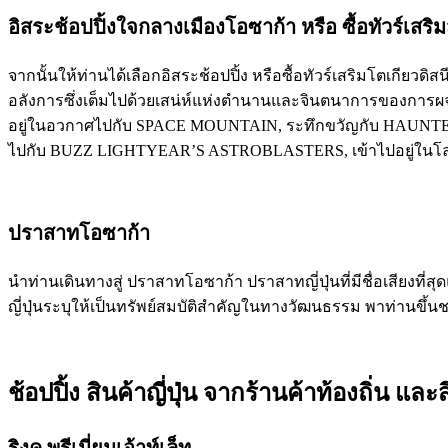
อิสระช้อปปิ้งใจกลางเมืองโอซาก้า หรือ ซื้อทัวร์เสริ
จากนั้นให้ท่านได้เลือกอิสระช้อปปิ้ง หรือซื้อทัวร์เสริมโตเกียวด
อลังการซึ่งเต็มไปด้วยเสน่ห์แห่งตำนานและจินตนาการของการผจ
อยู่ในอวกาศไปกับ SPACE MOUNTAIN, ระทึกขวัญกับ HAUNTED M
ไปกับ BUZZ LIGHTYEAR’S ASTROBLASTERS, เข้าไปอยู่ในโลกแห
ปราสาทโอซาก้า
นำท่านเดินทางสู่ ปราสาทโอซาก้า ปราสาทญี่ปุ่นที่มีชื่อเสียงที
ญี่ปุ่นระบุให้เป็นทรัพย์สมบัติสำคัญในทางวัฒนธรรม พาท่านขึ้
ช้อปปิ้ง สินค้าญี่ปุ่น จากร้านค้าท้องถิ่น 
ริงคุ พรีเมี่ยมเอ้าท์เล็ท