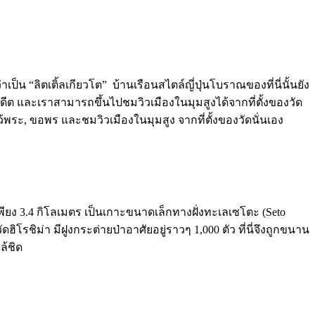
ป็น “ลิตเติ้ลเกียวโต” บ้านเรือนสไตล์ญี่ปุ่นโบราณของที่นี่นั้นยัง
ต่อดีต และเราสามารถขึ้นไปชมวิวเมืองในมุมสูงได้จากที่ตั้งของวัด
ไหว้พระ, ขอพร และชมวิวเมืองในมุมสูง จากที่ตั้งของวัดนั่นเอง
 เพียง 3.4 กิโลเมตร เป็นเกาะขนาดเล็กทางฝั่งทะเลเซโตะ (Seto
ิโรชิม่า มีฝูงกระต่ายป่าอาศัยอยู่ราวๆ 1,000 ตัว ที่นี่จึงถูกขนาน
ล้ชิด