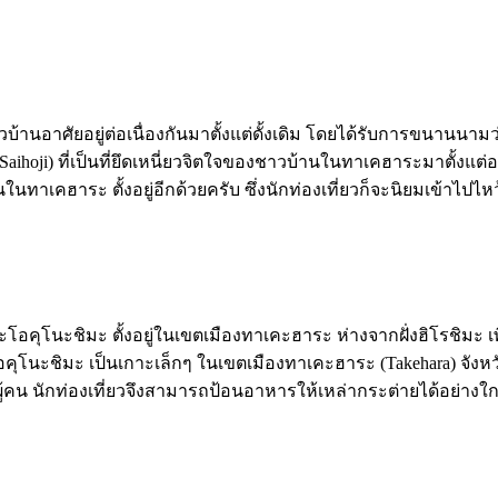
บ้านอาศัยอยู่ต่อเนื่องกันมาตั้งแต่ดั้งเดิม โดยได้รับการขนานนามว่าเ
ิ (Saihoji) ที่เป็นที่ยึดเหนี่ยวจิตใจของชาวบ้านในทาเคฮาระมาตั้งแ
ู้คนในทาเคฮาระ ตั้งอยู่อีกด้วยครับ ซึ่งนักท่องเที่ยวก็จะนิยมเข้าไป
เกาะโอคุโนะชิมะ ตั้งอยู่ในเขตเมืองทาเคะฮาระ ห่างจากฝั่งฮิโรชิมะ
อคุโนะชิมะ เป็นเกาะเล็กๆ ในเขตเมืองทาเคะฮาระ (Takehara) จังหวัดฮ
ู้คน นักท่องเที่ยวจึงสามารถป้อนอาหารให้เหล่ากระต่ายได้อย่างใก