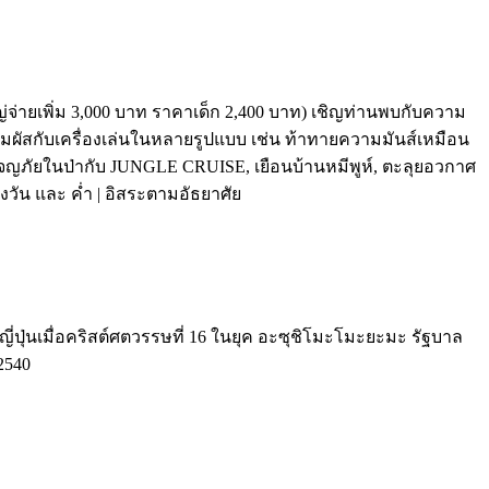
ใหญ่จ่ายเพิ่ม 3,000 บาท ราคาเด็ก 2,400 บาท) เชิญท่านพบกับความ
ผัสกับเครื่องเล่นในหลายรูปแบบ เช่น ท้าทายความมันส์เหมือน
ภัยในป่ากับ JUNGLE CRUISE, เยือนบ้านหมีพูห์, ตะลุยอวกาศ
น และ ค่ำ | อิสระตามอัธยาศัย
ี่ปุ่นเมื่อคริสต์ศตวรรษที่ 16 ในยุค อะซุชิโมะโมะยะมะ รัฐบาล
2540