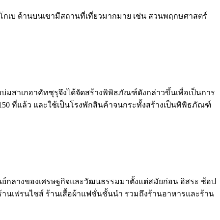
ือของโกเบ ด้านบนเขามีสถานที่เที่ยวมากมาย เช่น สวนพฤกษศาสตร์
บ่มสาเกฮาคัทซุรุจึงได้จัดสร้างพิพิธภัณฑ์ดังกล่าวขึ้นเพื่อเป็นการ
150 ที่แล้ว และใช้เป็นโรงพักสินค้าจนกระทั้งสร้างเป็นพิพิธภัณฑ์
องศูนย์กลางของเศรษฐกิจและวัฒนธรรมมาตั้งแต่สมัยก่อน อิสระ ช้อป
 ร้านเฟรนไชส์ ร้านเสื้อผ้าแฟชั่นชั้นนำ รวมถึงร้านอาหารและร้าน