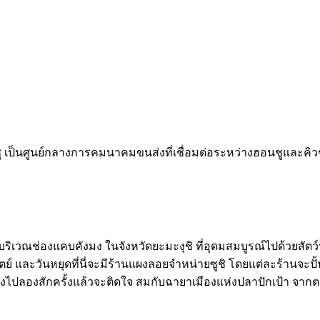
นชู เป็นศูนย์กลางการคมนาคมขนส่งที่เชื่อมต่อระหว่างฮอนชูและคิว
เวณช่องแคบคังมง ในจังหวัดยะมะงุชิ ที่อุดมสมบูรณ์ไปด้วยสัตว์น้ำ
ทิตย์ และวันหยุดที่นี่จะมีร้านแผงลอยจำหน่ายซูชิ โดยแต่ละร้านจะปั
่ต้องไปลองสักครั้งแล้วจะติดใจ สมกับฉายาเมืองแห่งปลาปักเป้า จ