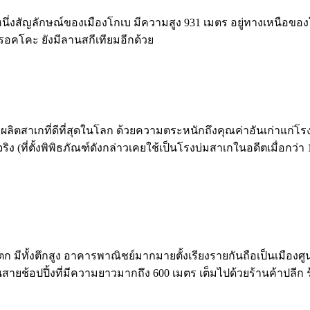
ป็นอีกหนึ่งสัญลักษณ์ของเมืองโกเบ มีความสูง 931 เมตร อยู่ทางเหน
อคโคะ ยังมีลานสกีเทียมอีกด้วย
ล่งผลิตสาเกที่ดีที่สุดในโลก ด้วยความตระหนักถึงคุณค่าอันเก่าแก่โรง
ิง (ที่ตั้งพิพิธภัณฑ์ดังกล่าวเคยใช้เป็นโรงบ่มสาเกในอดีตเมื่อกว่า 
วันตก มีทั้งตึกสูง อาคารพาณิชย์มากมายตั้งเรียงรายกันถือเป็นเมื
ถนนสายช้อปปิ้งที่มีความยาวมากถึง 600 เมตร เต็มไปด้วยร้านค้าปลีก