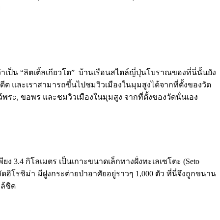
ย
ป็น “ลิตเติ้ลเกียวโต” บ้านเรือนสไตล์ญี่ปุ่นโบราณของที่นี่นั้นยัง
ต่อดีต และเราสามารถขึ้นไปชมวิวเมืองในมุมสูงได้จากที่ตั้งของวัด
ไหว้พระ, ขอพร และชมวิวเมืองในมุมสูง จากที่ตั้งของวัดนั่นเอง
 เพียง 3.4 กิโลเมตร เป็นเกาะขนาดเล็กทางฝั่งทะเลเซโตะ (Seto
ิโรชิม่า มีฝูงกระต่ายป่าอาศัยอยู่ราวๆ 1,000 ตัว ที่นี่จึงถูกขนาน
ล้ชิด