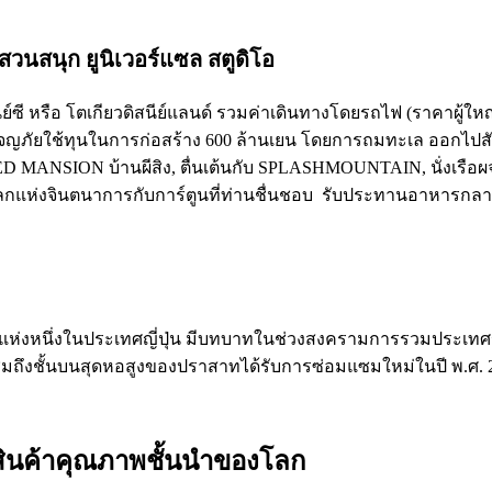
มสวนสนุก ยูนิเวอร์แซล สตูดิโอ
ิสนีย์ซี หรือ โตเกียวดิสนีย์แลนด์ รวมค่าเดินทางโดยรถไฟ (ราคาผู้
ญภัยใช้ทุนในการก่อสร้าง 600 ล้านเยน โดยการถมทะเล ออกไปสัม
ANSION บ้านผีสิง, ตื่นเต้นกับ SPLASHMOUNTAIN, นั่งเรือผจญ
่งจินตนาการกับการ์ตูนที่ท่านชื่นชอบ รับประทานอาหารกลางวั
่สุดแห่งหนึ่งในประเทศญี่ปุ่น มีบทบาทในช่วงสงครามการรวมประเทศญ
นชมถึงชั้นบนสุดหอสูงของปราสาทได้รับการซ่อมแซมใหม่ในปี พ.ศ. 
และสินค้าคุณภาพชั้นนำของโลก