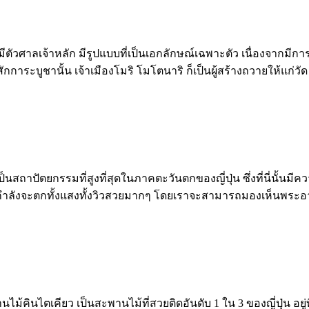
มีตัวศาลเจ้าหลัก มีรูปแบบที่เป็นเอกลักษณ์เฉพาะตัว เนื่องจากมีกา
ักการะบูชานั้น เจ้าเมืองโมริ โมโตนาริ ก็เป็นผู้สร้างถวายให้แก่วั
เป็นสถาปัตยกรรมที่สูงที่สุดในภาคตะวันตกของญี่ปุ่น ซึ่งที่นี่นั้น
กำลังจะตกทั้งแสงทั้งวิวสวยมากๆ โดยเราจะสามารถมองเห็นพระอาทิ
ไม้คินไตเคียว เป็นสะพานไม้ที่สวยติดอันดับ 1 ใน 3 ของญี่ปุ่น อยู่ท