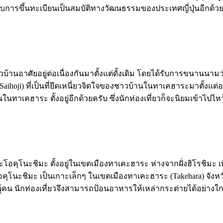
รับการขึ้นทะเบียนเป็นสมบัติทางวัฒนธรรมของประเทศญี่ปุ่นอีกด้ว
บ้านอาศัยอยู่ต่อเนื่องกันมาตั้งแต่ดั้งเดิม โดยได้รับการขนานนามว่าเ
ิ (Saihoji) ที่เป็นที่ยึดเหนี่ยวจิตใจของชาวบ้านในทาเคฮาระมาตั้งแ
ู้คนในทาเคฮาระ ตั้งอยู่อีกด้วยครับ ซึ่งนักท่องเที่ยวก็จะนิยมเข้าไป
เกาะโอคุโนะชิมะ ตั้งอยู่ในเขตเมืองทาเคะฮาระ ห่างจากฝั่งฮิโรชิมะ
อคุโนะชิมะ เป็นเกาะเล็กๆ ในเขตเมืองทาเคะฮาระ (Takehara) จังหวัดฮ
ู้คน นักท่องเที่ยวจึงสามารถป้อนอาหารให้เหล่ากระต่ายได้อย่างใก