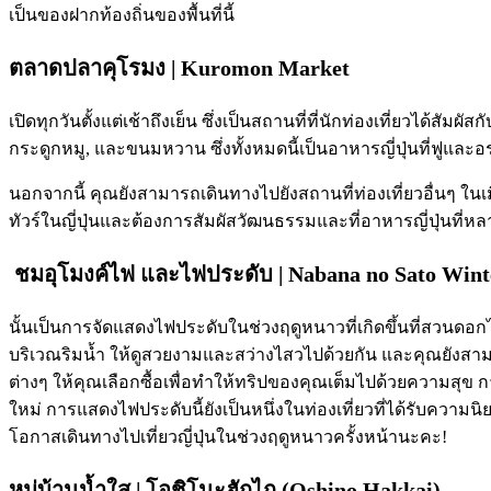
เป็นของฝากท้องถิ่นของพื้นที่นี้
ตลาดปลาคุโรมง | Kuromon Market
เปิดทุกวันตั้งแต่เช้าถึงเย็น ซึ่งเป็นสถานที่ที่นักท่องเที่ยวได้
กระดูกหมู, และขนมหวาน ซึ่งทั้งหมดนี้เป็นอาหารญี่ปุ่นที่ฟูและอร
นอกจากนี้ คุณยังสามารถเดินทางไปยังสถานที่ท่องเที่ยวอื่นๆ ในเมื
ทัวร์ในญี่ปุ่นและต้องการสัมผัสวัฒนธรรมและที่อาหารญี่ปุ่นที่
ชมอุโมงค์ไฟ และไฟประดับ | Nabana no Sato Winte
นั้นเป็นการจัดแสดงไฟประดับในช่วงฤดูหนาวที่เกิดขึ้นที่สวนดอก
บริเวณริมน้ำ ให้ดูสวยงามและสว่างไสวไปด้วยกัน และคุณยังสา
ต่างๆ ให้คุณเลือกซื้อเพื่อทำให้ทริปของคุณเต็มไปด้วยความสุข
ใหม่ การแสดงไฟประดับนี้ยังเป็นหนึ่งในท่องเที่ยวที่ได้รับความนิ
โอกาสเดินทางไปเที่ยวญี่ปุ่นในช่วงฤดูหนาวครั้งหน้านะคะ!
หมู่บ้านน้ำใส | โอชิโนะฮักไก (Oshino Hakkai)