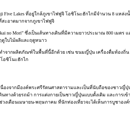
เขต Fuji Five Lakes ที่อยู่ใกล้ภูเขาไฟฟูจิ โอชิโนะฮักไกมีจำนวน 8 แหล
ำที่สะอาดมากจากภูเขาไฟฟูจิ
Hakkai no Mori” ซึ่งเป็นเส้นทางเดินที่มีความยาวประมาณ 800 เมต
ดูใบไม้ผลิและฤดูหนาว
กผลิตภัณฑ์ในพื้นที่นี้อีกด้วย เช่น ขนมญี่ปุ่น เครื่องดื่มท้องถิ่
 โอชิโนะฮักไก
ุ่น เนื่องจากมีองค์พระศรีรัตนศาสดารามและเป็นที่นับถือของชาวญี
เดินทางด้วยรถม้า การแต่งกายเป็นชาวญี่ปุ่นแบบดั้งเดิม และการเข
ในช่วงเดือนเมษายน-พฤษภาคม ที่นักท่องเที่ยวจะได้เห็นการบูชาอง