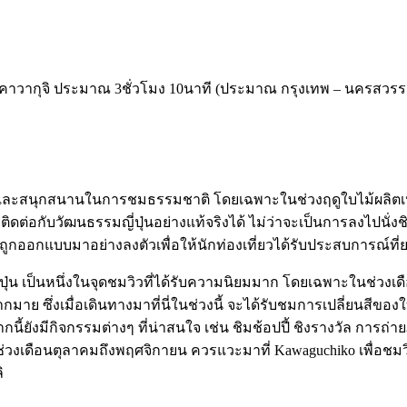
บคาวากุจิ ประมาณ 3ชั่วโมง 10นาที (ประมาณ กรุงเทพ – นครสวรรค์)
ีและสนุกสนานในการชมธรรมชาติ โดยเฉพาะในช่วงฤดูใบไม้ผลิตเปลี่ย
บวัฒนธรรมญี่ปุ่นอย่างแท้จริงได้ ไม่ว่าจะเป็นการลงไปนั่งชิลๆ 
้ถูกออกแบบมาอย่างลงตัวเพื่อให้นักท่องเที่ยวได้รับประสบการณ์ที่
ปุ่น เป็นหนึ่งในจุดชมวิวที่ได้รับความนิยมมาก โดยเฉพาะในช่วงเด
าย ซึ่งเมื่อเดินทางมาที่นี่ในช่วงนี้ จะได้รับชมการเปลี่ยนสีของใบ
ากนี้ยังมีกิจกรรมต่างๆ ที่น่าสนใจ เช่น ชิมช้อปปี้ ชิงรางวัล กา
ช่วงเดือนตุลาคมถึงพฤศจิกายน ควรแวะมาที่ Kawaguchiko เพื่อชมวิ
ิ