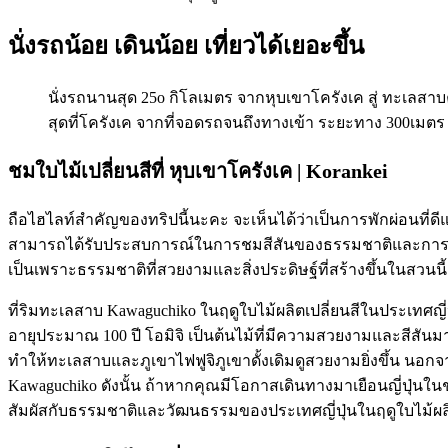
นั่งรถน้อย เดินน้อย เที่ยวได้เยอะขึ้น
นั่งรถนานสุด 25o กิโลเมตร จากหุบเขาโครังเค สู่ ทะเลสา
สุดที่โครังเค จากที่จอดรถจนถึงทางเข้า ระยะทาง 300เมตร
ชมใบไม้เปลี่ยนสีที่ หุบเขาโครังเค | Korankei
ถือไฮไลท์สำคัญของทริปนี้นะคะ จะเห็นได้ว่าเป็นการพักผ่อนที่ด
สามารถได้รับประสบการณ์ในการชมสีสันของธรรมชาติและการติดต่อกั
เป็นเพราะธรรมชาติที่สวยงามและสิ่งประดิษฐ์ที่สร้างขึ้นในสวนนี
ที่ริมทะเลสาบ Kawaguchiko ในฤดูใบไม้ผลิตเปลี่ยนสีในประเทศญี่
อายุประมาณ 100 ปี โอมิจิ เป็นต้นไม้ที่มีความสวยงามและสีสันมากม
ทำให้ทะเลสาบและภูเขาไฟฟูจิภูเขาดั้งเดิมดูสวยงามยิ่งขึ้น นอกจ
Kawaguchiko ดังนั้น ถ้าหากคุณมีโอกาสเดินทางมาเยือนญี่ปุ่นใน
สัมผัสกับธรรมชาติและวัฒนธรรมของประเทศญี่ปุ่นในฤดูใบไม้ผล