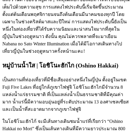
เต็มไปด้วยความสุข การแสดงไฟประดับนี้เริ่มจัดขึ้นประมาณ
ตั้งแต่ต้นเดือนพฤศจิกายนจนถึงต้นเดือนมีนาคมของทุกปี โดย
เฉพาะในช่วงคริสต์มาสและปีใหม่ การแสดงไฟประดับนี้ยังเป็น
หนึ่งในท่องเที่ยวที่ได้รับความนิยมและน่าสนใจมากที่สุดใน
ญี่ปุ่นในช่วงฤดูหนาว ดังนั้น คุณไม่ควรพลาดที่จะมาเยือน
Nabana no Sato Winter Illumination เมื่อได้มีโอกาสเดินทางไป
เที่ยวญี่ปุ่นในช่วงฤดูหนาวครั้งหน้านะคะ!
หมู่บ้านน้ำใส | โอชิโนะฮักไก (Oshino Hakkai)
เป็นสถานที่ท่องเที่ยวที่มีชื่อเสียงอย่างหนึ่งในญี่ปุ่น ตั้งอยู่ในเขต
Fuji Five Lakes ที่อยู่ใกล้ภูเขาไฟฟูจิ โอชิโนะฮักไกมีจำนวน 8
แหล่งน้ำแร่ธรรมชาติ ที่เป็นแหล่งน้ำเป็นธรรมชาติที่มีคุณค่า
มาก น้ำแร่นี้มีความอบอุ่นอยู่ที่ระดับประมาณ 13 องศาเซลเซียส
และเป็นน้ำที่สะอาดมากจากภูเขาไฟฟูจิ
ในโอชิโนะฮักไก้ จะมีเส้นทางเดินชมน้ำแร่ที่เรียกว่า “Oshino
Hakkai no Mori” ซึ่งเป็นเส้นทางเดินที่มีความยาวประมาณ 800