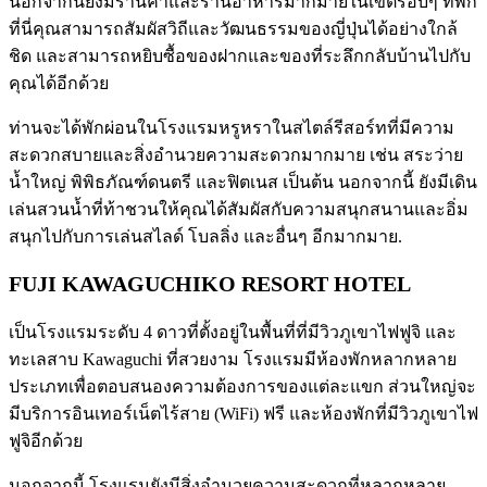
นอกจากนี้ยังมีร้านค้าและร้านอาหารมากมายในเขตรอบๆ ที่พัก
ที่นี่คุณสามารถสัมผัสวิถีและวัฒนธรรมของญี่ปุ่นได้อย่างใกล้
ชิด และสามารถหยิบซื้อของฝากและของที่ระลึกกลับบ้านไปกับ
คุณได้อีกด้วย
ท่านจะได้พักผ่อนในโรงแรมหรูหราในสไตล์รีสอร์ทที่มีความ
สะดวกสบายและสิ่งอำนวยความสะดวกมากมาย เช่น สระว่าย
น้ำใหญ่ พิพิธภัณฑ์ดนตรี และฟิตเนส เป็นต้น นอกจากนี้ ยังมีเดิน
เล่นสวนน้ำที่ท้าชวนให้คุณได้สัมผัสกับความสนุกสนานและอิ่ม
สนุกไปกับการเล่นสไลด์ โบลลิ่ง และอื่นๆ อีกมากมาย.
FUJI KAWAGUCHIKO RESORT HOTEL
เป็นโรงแรมระดับ 4 ดาวที่ตั้งอยู่ในพื้นที่ที่มีวิวภูเขาไฟฟูจิ และ
ทะเลสาบ Kawaguchi ที่สวยงาม โรงแรมมีห้องพักหลากหลาย
ประเภทเพื่อตอบสนองความต้องการของแต่ละแขก ส่วนใหญ่จะ
มีบริการอินเทอร์เน็ตไร้สาย (WiFi) ฟรี และห้องพักที่มีวิวภูเขาไฟ
ฟูจิอีกด้วย
นอกจากนี้ โรงแรมยังมีสิ่งอำนวยความสะดวกที่หลากหลาย