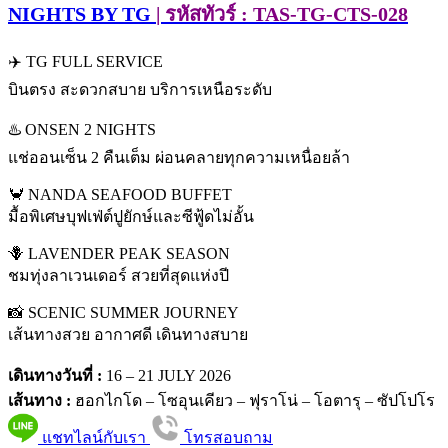
NIGHTS BY TG
| รหัสทัวร์ : TAS-TG-CTS-028
✈️ TG FULL SERVICE
บินตรง สะดวกสบาย บริการเหนือระดับ
♨️ ONSEN 2 NIGHTS
แช่ออนเซ็น 2 คืนเต็ม ผ่อนคลายทุกความเหนื่อยล้า
🦀 NANDA SEAFOOD BUFFET
มื้อพิเศษบุฟเฟ่ต์ปูยักษ์และซีฟู้ดไม่อั้น
🪻 LAVENDER PEAK SEASON
ชมทุ่งลาเวนเดอร์ สวยที่สุดแห่งปี
📸 SCENIC SUMMER JOURNEY
เส้นทางสวย อากาศดี เดินทางสบาย
เดินทางวันที่ :
16 – 21 JULY 2026
เส้นทาง :
ฮอกไกโด – โซอุนเคียว – ฟุราโน่ – โอตารุ – ซัปโปโร
แชทไลน์กับเรา
โทรสอบถาม