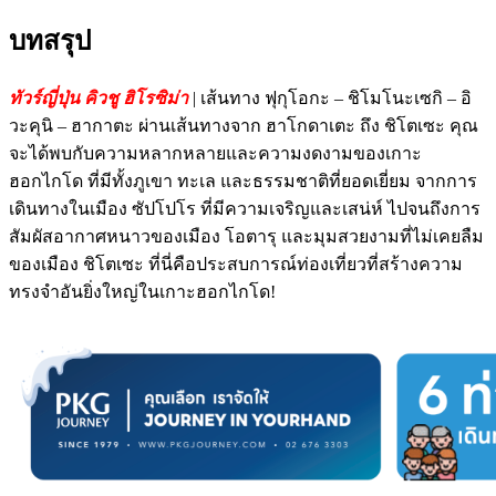
บทสรุป
ทัวร์ญี่ปุ่น คิวชู ฮิโรซิม่า
| เส้นทาง ฟุกุโอกะ – ชิโมโนะเซกิ – อิ
วะคุนิ – ฮากาตะ ผ่านเส้นทางจาก ฮาโกดาเตะ ถึง ชิโตเซะ คุณ
จะได้พบกับความหลากหลายและความงดงามของเกาะ
ฮอกไกโด ที่มีทั้งภูเขา ทะเล และธรรมชาติที่ยอดเยี่ยม จากการ
เดินทางในเมือง ซัปโปโร ที่มีความเจริญและเสน่ห์ ไปจนถึงการ
สัมผัสอากาศหนาวของเมือง โอตารุ และมุมสวยงามที่ไม่เคยลืม
ของเมือง ชิโตเซะ ที่นี่คือประสบการณ์ท่องเที่ยวที่สร้างความ
ทรงจำอันยิ่งใหญ่ในเกาะฮอกไกโด!