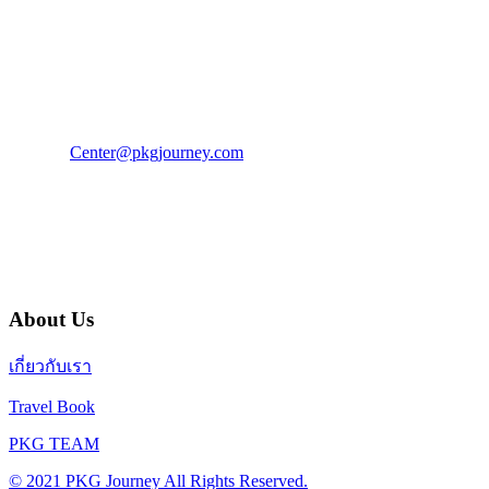
PKG JOURNEY
โทร : 02 676 3303 / 02 003 4883
แฟ็กซ์ : 02 003 4880
E-Mail :
Center@pkgjourney.com
บริษัท พีเคจี เจอร์นีย์ไลน์ จำกัด
32/249 แจ้งวัฒนะ ปากเกร็ด นนทบุรี 11120
About Us
เกี่ยวกับเรา
Travel Book
PKG TEAM
© 2021 PKG Journey All Rights Reserved.