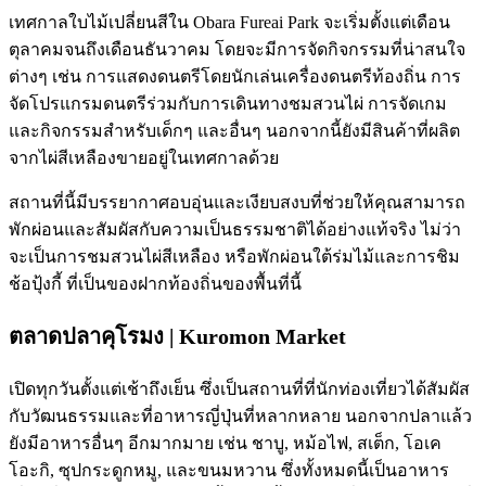
เทศกาลใบไม้เปลี่ยนสีใน Obara Fureai Park จะเริ่มตั้งแต่เดือน
ตุลาคมจนถึงเดือนธันวาคม โดยจะมีการจัดกิจกรรมที่น่าสนใจ
ต่างๆ เช่น การแสดงดนตรีโดยนักเล่นเครื่องดนตรีท้องถิ่น การ
จัดโปรแกรมดนตรีร่วมกับการเดินทางชมสวนไผ่ การจัดเกม
และกิจกรรมสำหรับเด็กๆ และอื่นๆ นอกจากนี้ยังมีสินค้าที่ผลิต
จากไผ่สีเหลืองขายอยู่ในเทศกาลด้วย
สถานที่นี้มีบรรยากาศอบอุ่นและเงียบสงบที่ช่วยให้คุณสามารถ
พักผ่อนและสัมผัสกับความเป็นธรรมชาติได้อย่างแท้จริง ไม่ว่า
จะเป็นการชมสวนไผ่สีเหลือง หรือพักผ่อนใต้ร่มไม้และการชิม
ช้อปุ้งกี้ ที่เป็นของฝากท้องถิ่นของพื้นที่นี้
ตลาดปลาคุโรมง | Kuromon Market
เปิดทุกวันตั้งแต่เช้าถึงเย็น ซึ่งเป็นสถานที่ที่นักท่องเที่ยวได้สัมผัส
กับวัฒนธรรมและที่อาหารญี่ปุ่นที่หลากหลาย นอกจากปลาแล้ว
ยังมีอาหารอื่นๆ อีกมากมาย เช่น ชาบู, หม้อไฟ, สเต็ก, โอเค
โอะกิ, ซุปกระดูกหมู, และขนมหวาน ซึ่งทั้งหมดนี้เป็นอาหาร