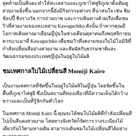
สุดท้ายเป็นสีแดง ทำให้ทะเลสาบและภูเขาไฟฟูจิภูเขาดั้งเดิมดู
สวยงามยิ่งขึ้น นอกจากนี้ยังมีกิจกรรมต่างๆ ที่น่าสนใจ เช่น ชิม
ช้อปปี้ ชิงรางวัล การถ่ายภาพ และการเดินทางด้วยเรือเพื่อชม
วิวที่สวยงามของทะเลสาบ Kawaguchiko ดังนั้น ถ้าหากคุณมี
โอกาสเดินทางมาเยือนญี่ปุ่นในช่วงเดือนตุลาคมถึงพฤศจิกายน
ควรแวะมาที่ Kawaguchiko เพื่อชมวิวที่งดงามของใบไม้โอมิจิที่
กำลังเปลี่ยนสีอย่างสวยงาม และสัมผัสกับธรรมชาติและ
วัฒนธรรมของประเทศญี่ปุ่นในฤดูใบไม้ผลิ
ชมเทศกาลใบไม้เปลี่ยนสี Momiji Kairo
เป็นงานเทศกาลที่จัดขึ้นในฤดูใบไม้ผลิในญี่ปุ่น โดยจัดขึ้นใน
พื้นที่ภูเขาไฟฟูจิ ซึ่งเป็นสถานที่ท่องเที่ยวที่มีความเห็นได้กว้าง
ขวางและเป็นที่รู้จักกันทั่วโลก
ในเทศกาล Momiji Kairo นี้ คุณจะได้ชมใบไม้ผลิที่กำลังเปลี่ยนสี
ไปเป็นสีแดงสวยงาม โดยทางจังหวัดก็จัดการวางระเบียงไม้
เดียวกันไว้ตามทางเดิน สามารถเดินชมใบไม้เปลี่ยนสีได้อย่าง