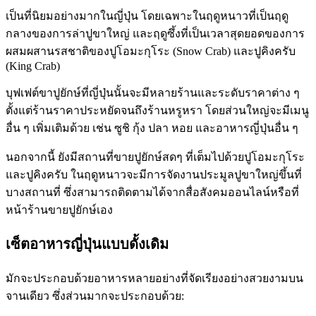
เป็นที่นิยมอย่างมากในญี่ปุ่น โดยเฉพาะในฤดูหนาวที่เป็นฤดู
กลางของการล่าปูขาใหญ่ และฤดูซึ้งที่เป็นเวลาสุดยอดของการ
ผสมผสานรสชาติของปูโอมะกุโระ (Snow Crab) และปูคิงครับ
(King Crab)
บุฟเฟต์ขาปูยักษ์ที่ญี่ปุ่นนั้นจะมีหลายร้านและระดับราคาต่าง ๆ
ตั้งแต่ร้านราคาประหยัดจนถึงร้านหรูหรา โดยส่วนใหญ่จะมีเมนู
อื่น ๆ เพิ่มเติมด้วย เช่น ซูชิ กุ้ง ปลา หอย และอาหารญี่ปุ่นอื่น ๆ
นอกจากนี้ ยังมีสถานที่ขายปูยักษ์สดๆ ที่เต็มไปด้วยปูโอมะกุโระ
และปูคิงครับ ในฤดูหนาวจะมีการจัดงานประมูลปูขาใหญ่ขึ้นที่
บางสถานที่ ซึ่งสามารถติดตามได้จากสื่อสังคมออนไลน์หรือที่
หน้าร้านขายปูยักษ์เอง
เซ็ตอาหารญี่ปุ่นแบบดั้งเดิม
มักจะประกอบด้วยอาหารหลายอย่างที่จัดเรียงอย่างสวยงามบน
จานเดียว ซึ่งส่วนมากจะประกอบด้วย: