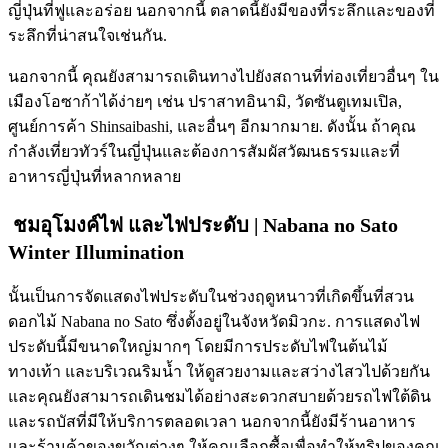
ญี่ปุ่นที่ฟูและอร่อย นอกจากนี้ ตลาดนี้ยังมีของที่ระลึกและของที่
ระลึกที่น่าสนใจเช่นกัน.
นอกจากนี้ คุณยังสามารถเดินทางไปยังสถานที่ท่องเที่ยวอื่นๆ ใน
เมืองโอซาก้าได้ง่ายๆ เช่น ปราสาทอินามิ, วัดซันตูเทมเปิล,
ศูนย์การค้า Shinsaibashi, และอื่นๆ อีกมากมาย. ดังนั้น ถ้าคุณ
กำลังเที่ยวทัวร์ในญี่ปุ่นและต้องการสัมผัสวัฒนธรรมและที่
อาหารญี่ปุ่นที่หลากหลาย
ชมอุโมงค์ไฟ และไฟประดับ | Nabana no Sato
Winter Illumination
นั้นเป็นการจัดแสดงไฟประดับในช่วงฤดูหนาวที่เกิดขึ้นที่สวน
ดอกไม้ Nabana no Sato ซึ่งตั้งอยู่ในจังหวัดมิวกะ. การแสดงไฟ
ประดับนี้มีขนาดใหญ่มากๆ โดยมีการประดับไฟในต้นไม้
ทางเท้า และบริเวณริมน้ำ ให้ดูสวยงามและสว่างไสวไปด้วยกัน
และคุณยังสามารถเดินชมได้อย่างสะดวกสบายด้วยรถไฟใต้ดิน
และรถบัสที่มีให้บริการตลอดเวลา นอกจากนี้ยังมีร้านอาหาร
และร้านค้าของขวัญต่างๆ ให้คุณเลือกซื้อเพื่อทำให้ทริปของคุณ