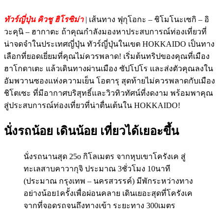
ทัวร์ญี่ปุ่น คิวชู ฮิโรซิม่า
| เส้นทาง ฟุกุโอกะ – ชิโมโนะเซกิ – อิ
วะคุนิ – ฮากาตะ ถ้าคุณกำลังมองหาประสบการณ์ท่องเที่ยวที่
น่าจดจำในประเทศญี่ปุ่น ทัวร์ญี่ปุ่นในเขต HOKKAIDO เป็นทาง
เลือกที่ยอดเยี่ยมที่คุณไม่ควรพลาด! เริ่มต้นทริปของคุณที่เมือง
ฮาโกดาเตะ แล้วเดินทางผ่านเมือง ซัปโปโร และส่งตัวคุณลงใน
อัมพวานซองแห่งความเย็น โอตารุ สุดท้ายไม่ควรพลาดกับเมือง
ชิโตเซะ ที่มีอากาศบริสุทธิ์และวิวทิวทัศน์ที่งดงาม พร้อมพาคุณ
สู่ประสบการณ์ท่องเที่ยวที่น่าตื่นเต้นใน HOKKAIDO!
นั่งรถน้อย เดินน้อย เที่ยวได้เยอะขึ้น
นั่งรถนานสุด 25o กิโลเมตร จากหุบเขาโครังเค สู่
ทะเลสาบคาวากุจิ ประมาณ 3ชั่วโมง 10นาที
(ประมาณ กรุงเทพ – นครสวรรค์) มีพักระหว่างทาง
อย่างน้อย1ครั้งเพื่อผ่อนคลาย เดินเยอะสุดที่โครังเค
จากที่จอดรถจนถึงทางเข้า ระยะทาง 300เมตร