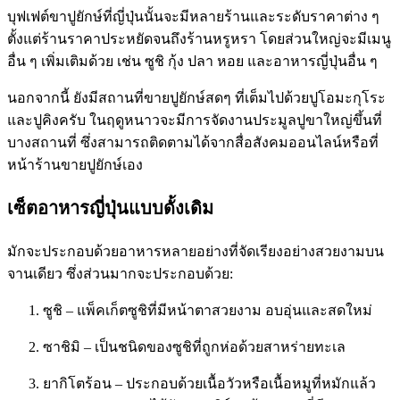
บุฟเฟต์ขาปูยักษ์ที่ญี่ปุ่นนั้นจะมีหลายร้านและระดับราคาต่าง ๆ
ตั้งแต่ร้านราคาประหยัดจนถึงร้านหรูหรา โดยส่วนใหญ่จะมีเมนู
อื่น ๆ เพิ่มเติมด้วย เช่น ซูชิ กุ้ง ปลา หอย และอาหารญี่ปุ่นอื่น ๆ
นอกจากนี้ ยังมีสถานที่ขายปูยักษ์สดๆ ที่เต็มไปด้วยปูโอมะกุโระ
และปูคิงครับ ในฤดูหนาวจะมีการจัดงานประมูลปูขาใหญ่ขึ้นที่
บางสถานที่ ซึ่งสามารถติดตามได้จากสื่อสังคมออนไลน์หรือที่
หน้าร้านขายปูยักษ์เอง
เซ็ตอาหารญี่ปุ่นแบบดั้งเดิม
มักจะประกอบด้วยอาหารหลายอย่างที่จัดเรียงอย่างสวยงามบน
จานเดียว ซึ่งส่วนมากจะประกอบด้วย:
ซูชิ – แพ็คเก็ตซูชิที่มีหน้าตาสวยงาม อบอุ่นและสดใหม่
ซาชิมิ – เป็นชนิดของซูชิที่ถูกห่อด้วยสาหร่ายทะเล
ยากิโตร้อน – ประกอบด้วยเนื้อวัวหรือเนื้อหมูที่หมักแล้ว