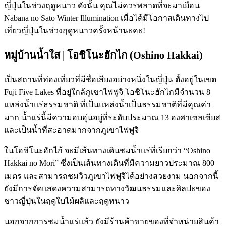
ญี่ปุ่นในช่วงฤดูหนาว ดังนั้น คุณไม่ควรพลาดที่จะมาเยือน
Nabana no Sato Winter Illumination เมื่อได้มีโอกาสเดินทางไป
เที่ยวญี่ปุ่นในช่วงฤดูหนาวครั้งหน้านะคะ!
หมู่บ้านน้ำใส | โอชิโนะฮักไก (Oshino Hakkai)
เป็นสถานที่ท่องเที่ยวที่มีชื่อเสียงอย่างหนึ่งในญี่ปุ่น ตั้งอยู่ในเขต
Fuji Five Lakes ที่อยู่ใกล้ภูเขาไฟฟูจิ โอชิโนะฮักไกมีจำนวน 8
แหล่งน้ำแร่ธรรมชาติ ที่เป็นแหล่งน้ำเป็นธรรมชาติที่มีคุณค่า
มาก น้ำแร่นี้มีความอบอุ่นอยู่ที่ระดับประมาณ 13 องศาเซลเซียส
และเป็นน้ำที่สะอาดมากจากภูเขาไฟฟูจิ
ในโอชิโนะฮักไก้ จะมีเส้นทางเดินชมน้ำแร่ที่เรียกว่า “Oshino
Hakkai no Mori” ซึ่งเป็นเส้นทางเดินที่มีความยาวประมาณ 800
เมตร และสามารถชมวิวภูเขาไฟฟูจิได้อย่างสวยงาม นอกจากนี้
ยังมีการจัดแสดงความสามารถทางวัฒนธรรมและศิลปะของ
ชาวญี่ปุ่นในฤดูใบไม้ผลิและฤดูหนาว
นอกจากการชมน้ำแร่แล้ว ยังมีร้านค้าขายของที่จำหน่ายสินค้า