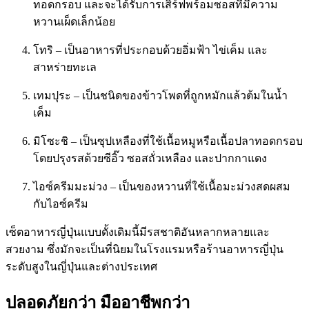
ทอดกรอบ และจะได้รับการเสิร์ฟพร้อมซอสที่มีความ
หวานเผ็ดเล็กน้อย
โทริ – เป็นอาหารที่ประกอบด้วยอิ่มฟ้า ไข่เค็ม และ
สาหร่ายทะเล
เทมปุระ – เป็นชนิดของข้าวโพดที่ถูกหมักแล้วต้มในน้ำ
เค็ม
มิโซะชิ – เป็นซุปเหลืองที่ใช้เนื้อหมูหรือเนื้อปลาทอดกรอบ
โดยปรุงรสด้วยซีอิ๊ว ซอสถั่วเหลือง และปากกาแดง
ไอซ์ครีมมะม่วง – เป็นของหวานที่ใช้เนื้อมะม่วงสดผสม
กับไอซ์ครีม
เซ็ตอาหารญี่ปุ่นแบบดั้งเดิมนี้มีรสชาติอันหลากหลายและ
สวยงาม ซึ่งมักจะเป็นที่นิยมในโรงแรมหรือร้านอาหารญี่ปุ่น
ระดับสูงในญี่ปุ่นและต่างประเทศ
ปลอดภัยกว่า มืออาชีพกว่า