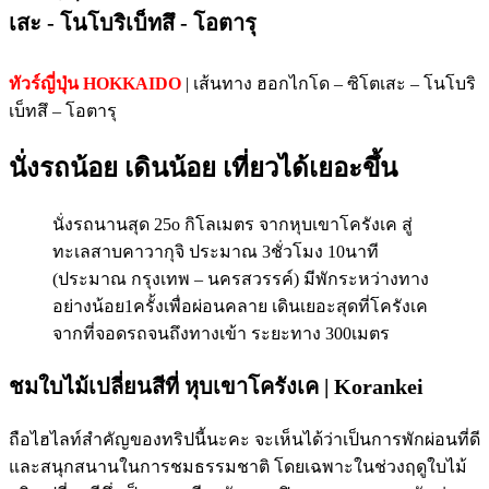
เสะ - โนโบริเบ็ทสึ - โอตารุ
ทัวร์ญี่ปุ่น HOKKAIDO
| เส้นทาง ฮอกไกโด – ซิโตเสะ – โนโบริ
เบ็ทสึ – โอตารุ
นั่งรถน้อย เดินน้อย เที่ยวได้เยอะขึ้น
นั่งรถนานสุด 25o กิโลเมตร จากหุบเขาโครังเค สู่
ทะเลสาบคาวากุจิ ประมาณ 3ชั่วโมง 10นาที
(ประมาณ กรุงเทพ – นครสวรรค์) มีพักระหว่างทาง
อย่างน้อย1ครั้งเพื่อผ่อนคลาย เดินเยอะสุดที่โครังเค
จากที่จอดรถจนถึงทางเข้า ระยะทาง 300เมตร
ชมใบไม้เปลี่ยนสีที่ หุบเขาโครังเค | Korankei
ถือไฮไลท์สำคัญของทริปนี้นะคะ จะเห็นได้ว่าเป็นการพักผ่อนที่ดี
และสนุกสนานในการชมธรรมชาติ โดยเฉพาะในช่วงฤดูใบไม้