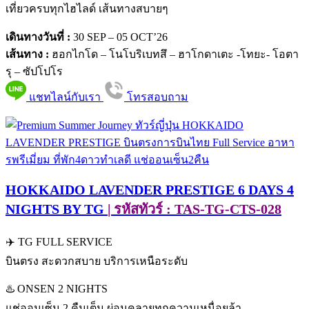
เที่ยวครบทุกไฮไลด์ เส้นทางสบายๆ
เดินทางวันที่ :
30 SEP – 05 OCT’26
เส้นทาง :
ฮอกไกโด – โนโบริเบทสึ – ฮาโกดาเตะ -โทยะ- โอตา
รุ – ซัปโปโร
แชทไลน์กับเรา
โทรสอบถาม
HOKKAIDO LAVENDER PRESTIGE 6 DAYS 4
NIGHTS BY TG
| รหัสทัวร์ : TAS-TG-CTS-028
✈️ TG FULL SERVICE
บินตรง สะดวกสบาย บริการเหนือระดับ
♨️ ONSEN 2 NIGHTS
แช่ออนเซ็น 2 คืนเต็ม ผ่อนคลายทุกความเหนื่อยล้า