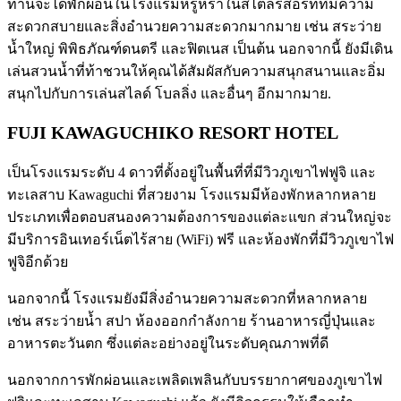
ท่านจะได้พักผ่อนในโรงแรมหรูหราในสไตล์รีสอร์ทที่มีความ
สะดวกสบายและสิ่งอำนวยความสะดวกมากมาย เช่น สระว่าย
น้ำใหญ่ พิพิธภัณฑ์ดนตรี และฟิตเนส เป็นต้น นอกจากนี้ ยังมีเดิน
เล่นสวนน้ำที่ท้าชวนให้คุณได้สัมผัสกับความสนุกสนานและอิ่ม
สนุกไปกับการเล่นสไลด์ โบลลิ่ง และอื่นๆ อีกมากมาย.
FUJI KAWAGUCHIKO RESORT HOTEL
เป็นโรงแรมระดับ 4 ดาวที่ตั้งอยู่ในพื้นที่ที่มีวิวภูเขาไฟฟูจิ และ
ทะเลสาบ Kawaguchi ที่สวยงาม โรงแรมมีห้องพักหลากหลาย
ประเภทเพื่อตอบสนองความต้องการของแต่ละแขก ส่วนใหญ่จะ
มีบริการอินเทอร์เน็ตไร้สาย (WiFi) ฟรี และห้องพักที่มีวิวภูเขาไฟ
ฟูจิอีกด้วย
นอกจากนี้ โรงแรมยังมีสิ่งอำนวยความสะดวกที่หลากหลาย
เช่น สระว่ายน้ำ สปา ห้องออกกำลังกาย ร้านอาหารญี่ปุ่นและ
อาหารตะวันตก ซึ่งแต่ละอย่างอยู่ในระดับคุณภาพที่ดี
นอกจากการพักผ่อนและเพลิดเพลินกับบรรยากาศของภูเขาไฟ