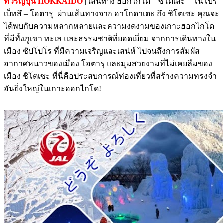
ทัวร์ญี่ปุ่น HOKKAIDO
| เส้นทาง ฮอกไกโด – ซิโตเสะ – โนโบริ
เบ็ทสึ – โอตารุ ผ่านเส้นทางจาก ฮาโกดาเตะ ถึง ชิโตเซะ คุณจะ
ได้พบกับความหลากหลายและความงดงามของเกาะฮอกไกโด
ที่มีทั้งภูเขา ทะเล และธรรมชาติที่ยอดเยี่ยม จากการเดินทางใน
เมือง ซัปโปโร ที่มีความเจริญและเสน่ห์ ไปจนถึงการสัมผัส
อากาศหนาวของเมือง โอตารุ และมุมสวยงามที่ไม่เคยลืมของ
เมือง ชิโตเซะ ที่นี่คือประสบการณ์ท่องเที่ยวที่สร้างความทรงจำ
อันยิ่งใหญ่ในเกาะฮอกไกโด!