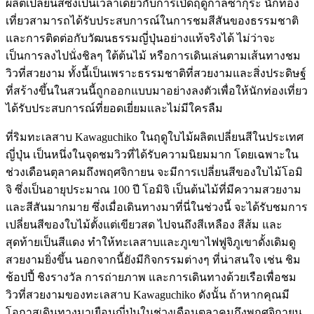
ผลิตเปลี่ยนสีซึ่งเป็นเวลาเดียวกับการเปิดฤดูกาลซากุระ นักท่อง
เที่ยวสามารถได้รับประสบการณ์ในการชมสีสันของธรรมชาติ
และการติดต่อกับวัฒนธรรมญี่ปุ่นอย่างแท้จริงได้ ไม่ว่าจะ
เป็นการลงไปนั่งชิลๆ ใต้ต้นไม้ หรือการเดินเล่นตามเส้นทางชม
วิวที่สวยงาม ทั้งนี้เป็นเพราะธรรมชาติที่สวยงามและสิ่งประดิษฐ์
ที่สร้างขึ้นในสวนนี้ถูกออกแบบมาอย่างลงตัวเพื่อให้นักท่องเที่ยว
ได้รับประสบการณ์ที่ยอดเยี่ยมและไม่มีใครลืม
ที่ริมทะเลสาบ Kawaguchiko ในฤดูใบไม้ผลิตเปลี่ยนสีในประเทศ
ญี่ปุ่น เป็นหนึ่งในจุดชมวิวที่ได้รับความนิยมมาก โดยเฉพาะใน
ช่วงเดือนตุลาคมถึงพฤศจิกายน จะมีการเปลี่ยนสีของใบไม้โอมิ
จิ ซึ่งเป็นอายุประมาณ 100 ปี โอมิจิ เป็นต้นไม้ที่มีความสวยงาม
และสีสันมากมาย ซึ่งเมื่อเดินทางมาที่นี่ในช่วงนี้ จะได้รับชมการ
เปลี่ยนสีของใบไม้ตั้งแต่เขียวสด ไปจนถึงสีเหลือง สีส้ม และ
สุดท้ายเป็นสีแดง ทำให้ทะเลสาบและภูเขาไฟฟูจิภูเขาดั้งเดิมดู
สวยงามยิ่งขึ้น นอกจากนี้ยังมีกิจกรรมต่างๆ ที่น่าสนใจ เช่น ชิม
ช้อปปี้ ชิงรางวัล การถ่ายภาพ และการเดินทางด้วยเรือเพื่อชม
วิวที่สวยงามของทะเลสาบ Kawaguchiko ดังนั้น ถ้าหากคุณมี
โอกาสเดินทางมาเยือนญี่ปุ่นในช่วงเดือนตุลาคมถึงพฤศจิกายน