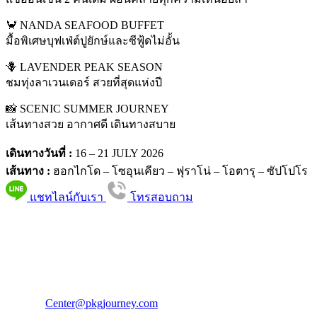
🦀 NANDA SEAFOOD BUFFET
มื้อพิเศษบุฟเฟ่ต์ปูยักษ์และซีฟู้ดไม่อั้น
🪻 LAVENDER PEAK SEASON
ชมทุ่งลาเวนเดอร์ สวยที่สุดแห่งปี
📸 SCENIC SUMMER JOURNEY
เส้นทางสวย อากาศดี เดินทางสบาย
เดินทางวันที่ :
16 – 21 JULY 2026
เส้นทาง :
ฮอกไกโด – โซอุนเคียว – ฟุราโน่ – โอตารุ – ซัปโปโร
แชทไลน์กับเรา
โทรสอบถาม
PKG JOURNEY
โทร : 02 676 3303 / 02 003 4883
แฟ็กซ์ : 02 003 4880
E-Mail :
Center@pkgjourney.com