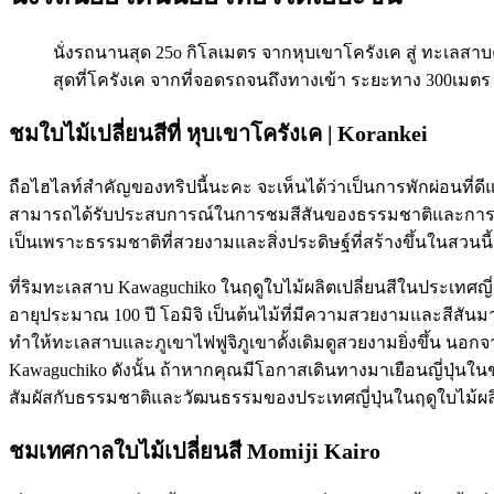
นั่งรถนานสุด 25o กิโลเมตร จากหุบเขาโครังเค สู่ ทะเลสา
สุดที่โครังเค จากที่จอดรถจนถึงทางเข้า ระยะทาง 300เมตร
ชมใบไม้เปลี่ยนสีที่ หุบเขาโครังเค | Korankei
ถือไฮไลท์สำคัญของทริปนี้นะคะ จะเห็นได้ว่าเป็นการพักผ่อนที่ด
สามารถได้รับประสบการณ์ในการชมสีสันของธรรมชาติและการติดต่อกั
เป็นเพราะธรรมชาติที่สวยงามและสิ่งประดิษฐ์ที่สร้างขึ้นในสวนนี
ที่ริมทะเลสาบ Kawaguchiko ในฤดูใบไม้ผลิตเปลี่ยนสีในประเทศญี่
อายุประมาณ 100 ปี โอมิจิ เป็นต้นไม้ที่มีความสวยงามและสีสันมากม
ทำให้ทะเลสาบและภูเขาไฟฟูจิภูเขาดั้งเดิมดูสวยงามยิ่งขึ้น นอกจ
Kawaguchiko ดังนั้น ถ้าหากคุณมีโอกาสเดินทางมาเยือนญี่ปุ่นใน
สัมผัสกับธรรมชาติและวัฒนธรรมของประเทศญี่ปุ่นในฤดูใบไม้ผล
ชมเทศกาลใบไม้เปลี่ยนสี Momiji Kairo