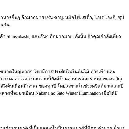
ีอาหารอื่นๆ อีกมากมาย เช่น ชาบู, หม้อไฟ, สเต็ก, โอเคโอะกิ, ซุป
่นกัน.
า Shinsaibashi, และอื่นๆ อีกมากมาย. ดังนั้น ถ้าคุณกำลังเที่ยว
บนี้มีขนาดใหญ่มากๆ โดยมีการประดับไฟในต้นไม้ ทางเท้า และ
บริการตลอดเวลา นอกจากนี้ยังมีร้านอาหารและร้านค้าของขวัญ
นจนถึงต้นเดือนมีนาคมของทุกปี โดยเฉพาะในช่วงคริสต์มาสและปี
ดที่จะมาเยือน Nabana no Sato Winter Illumination เมื่อได้มี
่งน้ำแร่ธรรมชาติ ที่เป็นแหล่งน้ำเป็นธรรมชาติที่มีคุณค่ามาก น้ำแร่