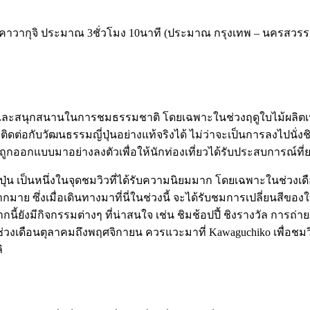
บคาวากุจิ ประมาณ 3ชั่วโมง 10นาที (ประมาณ กรุงเทพ – นครสวรรค์)
ีและสนุกสนานในการชมธรรมชาติ โดยเฉพาะในช่วงฤดูใบไม้ผลิตเปลี่ย
บวัฒนธรรมญี่ปุ่นอย่างแท้จริงได้ ไม่ว่าจะเป็นการลงไปนั่งชิลๆ 
้ถูกออกแบบมาอย่างลงตัวเพื่อให้นักท่องเที่ยวได้รับประสบการณ์ที่
ปุ่น เป็นหนึ่งในจุดชมวิวที่ได้รับความนิยมมาก โดยเฉพาะในช่วงเด
าย ซึ่งเมื่อเดินทางมาที่นี่ในช่วงนี้ จะได้รับชมการเปลี่ยนสีของใบ
ากนี้ยังมีกิจกรรมต่างๆ ที่น่าสนใจ เช่น ชิมช้อปปี้ ชิงรางวัล กา
ช่วงเดือนตุลาคมถึงพฤศจิกายน ควรแวะมาที่ Kawaguchiko เพื่อชมวิ
ิ