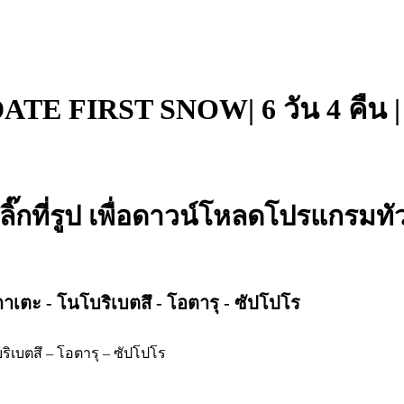
ATE FIRST SNOW| 6 วัน 4 คืน 
ลิ๊กที่รูป เพื่อดาวน์โหลดโปรแกรมทัว
าเตะ - โนโบริเบตสึ - โอตารุ - ซัปโปโร
ิเบตสึ – โอตารุ – ซัปโปโร