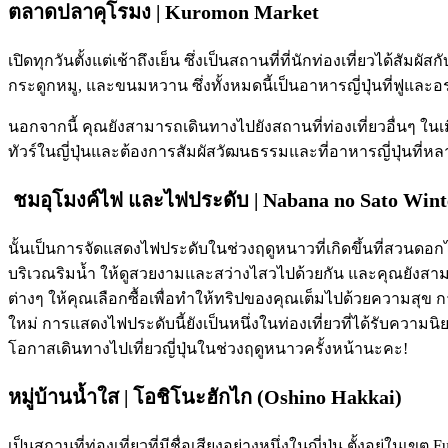
ตลาดปลาคุโรมง | Kuromon Market
เปิดทุกวันตั้งแต่เช้าถึงเย็น ซึ่งเป็นสถานที่ที่นักท่องเที่ยวได้
กระดูกหมู, และขนมหวาน ซึ่งทั้งหมดนี้เป็นอาหารญี่ปุ่นที่ฟูและอร
นอกจากนี้ คุณยังสามารถเดินทางไปยังสถานที่ท่องเที่ยวอื่นๆ ในเมื
ทัวร์ในญี่ปุ่นและต้องการสัมผัสวัฒนธรรมและที่อาหารญี่ปุ่นที่
ชมอุโมงค์ไฟ และไฟประดับ | Nabana no Sato Winte
นั้นเป็นการจัดแสดงไฟประดับในช่วงฤดูหนาวที่เกิดขึ้นที่สวนดอก
บริเวณริมน้ำ ให้ดูสวยงามและสว่างไสวไปด้วยกัน และคุณยังสา
ต่างๆ ให้คุณเลือกซื้อเพื่อทำให้ทริปของคุณเต็มไปด้วยความสุข
ใหม่ การแสดงไฟประดับนี้ยังเป็นหนึ่งในท่องเที่ยวที่ได้รับความนิ
โอกาสเดินทางไปเที่ยวญี่ปุ่นในช่วงฤดูหนาวครั้งหน้านะคะ!
หมู่บ้านน้ำใส | โอชิโนะฮักไก (Oshino Hakkai)
เป็นสถานที่ท่องเที่ยวที่มีชื่อเสียงอย่างหนึ่งในญี่ปุ่น ตั้งอยู่ใน