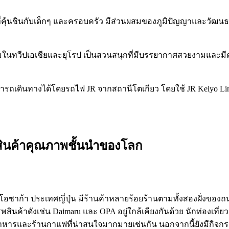
ครที่คุ้นชินกับเด็กๆ และครอบครัว มีส่วนผสมของภูมิปัญญาและวั
ที่นิยมในทวีปเอเชียและยุโรป เป็นสวนสนุกที่มีบรรยากาศสวยงามแล
ถเดินทางได้โดยรถไฟ JR จากสถานีโตเกียว โดยใช้ JR Keiyo Line หร
และสินค้าคุณภาพชั้นนำของโลก
ืองโอซาก้า ประเทศญี่ปุ่น มีร้านค้าหลายร้อยร้านตามทั้งสองฝั่งของถ
สินค้าดังเช่น Daimaru และ OPA อยู่ใกล้เคียงกันด้วย นักท่องเที่
นอาหารและร้านกาแฟที่น่าสนใจมากมายเช่นกัน นอกจากนี้ยังมีก