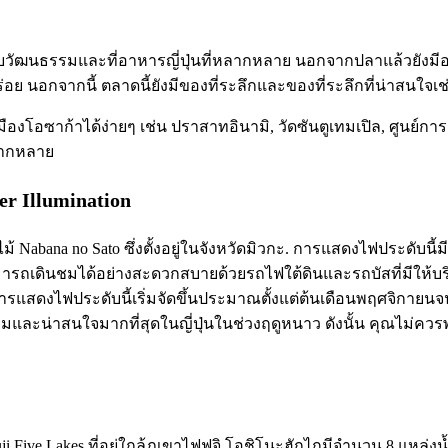
สัมผัสกับวัฒนธรรมและที่อาหารญี่ปุ่นที่หลากหลาย นอกจากปลาแล้วยังม
่อย นอกจากนี้ ตลาดนี้ยังมีของที่ระลึกและของที่ระลึกที่น่าสนใจเช
องโอซาก้าได้ง่ายๆ เช่น ปราสาทอินามิ, วัดซันตูเทมเปิล, ศูนย์การค้
หลากหลาย
r Illumination
ไม้ Nabana no Sato ซึ่งตั้งอยู่ในจังหวัดมิวกะ. การแสดงไฟประดั
มารถเดินชมได้อย่างสะดวกสบายด้วยรถไฟใต้ดินและรถบัสที่มีให้
 การแสดงไฟประดับนี้เริ่มจัดขึ้นประมาณตั้งแต่ต้นเดือนพฤศจิกาย
ยมและน่าสนใจมากที่สุดในญี่ปุ่นในช่วงฤดูหนาว ดังนั้น คุณไม่ควรพลา
เขต Fuji Five Lakes ที่อยู่ใกล้ภูเขาไฟฟูจิ โอชิโนะฮักไกมีจำนวน 8 แหล