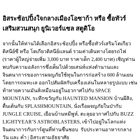
อิสระช้อปปิ้งใจกลางเมืองโอซาก้า หรือ ซื้อทัวร์
เสริมสวนสนุก ยูนิเวอร์แซล สตูดิโอ
จากนั้นให้ท่านได้เลือกอิสระช้อปปิ้ง หรือซื้อทัวร์เสริมโตเกียว
ดิสนีย์ซี หรือ โตเกียวดิสนีย์แลนด์ รวมค่าเดินทางโดยรถไฟ
(ราคาผู้ใหญ่จ่ายเพิ่ม 3,000 บาท ราคาเด็ก 2,400 บาท) เชิญท่าน
พบกับความอลังการซึ่งเต็มไปด้วยเสน่ห์แห่งตำนานและ
จินตนาการของการผจญภัยใช้ทุนในการก่อสร้าง 600 ล้านเยน
โดยการถมทะเล ออกไปสัมผัสกับเครื่องเล่นในหลายรูปแบบ เช่น
ท้าทายความมันส์เหมือนอยู่ในอวกาศไปกับ SPACE
MOUNTAIN, ระทึกขวัญกับ HAUNTED MANSION บ้านผีสิง,
ตื่นเต้นกับ SPLASHMOUNTAIN, นั่งเรือผจญภัยในป่ากับ
JUNGLE CRUISE, เยือนบ้านหมีพูห์, ตะลุยอวกาศไปกับ BUZZ
LIGHTYEAR’S ASTROBLASTERS, เข้าไปอยู่ในโลกแห่ง
จินตนาการกับการ์ตูนที่ท่านชื่นชอบ รับประทานอาหารกลาง
วัน และ ค่ำ | อิสระตามอัธยาศัย