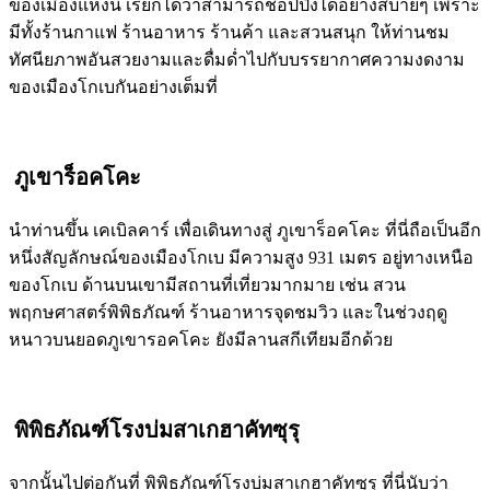
ของเมืองแห่งนี้ เรียกได้ว่าสามารถช้อปปิ้งได้อย่างสบายๆ เพราะ
มีทั้งร้านกาแฟ ร้านอาหาร ร้านค้า และสวนสนุก ให้ท่านชม
ทัศนียภาพอันสวยงามและดื่มด่ำไปกับบรรยากาศความงดงาม
ของเมืองโกเบกันอย่างเต็มที่
ภูเขาร็อคโคะ
นำท่านขึ้น เคเบิลคาร์ เพื่อเดินทางสู่ ภูเขาร็อคโคะ ที่นี่ถือเป็นอีก
หนึ่งสัญลักษณ์ของเมืองโกเบ มีความสูง 931 เมตร อยู่ทางเหนือ
ของโกเบ ด้านบนเขามีสถานที่เที่ยวมากมาย เช่น สวน
พฤกษศาสตร์พิพิธภัณฑ์ ร้านอาหารจุดชมวิว และในช่วงฤดู
หนาวบนยอดภูเขารอคโคะ ยังมีลานสกีเทียมอีกด้วย
พิพิธภัณฑ์โรงบ่มสาเกฮาคัทซุรุ
จากนั้นไปต่อกันที่ พิพิธภัณฑ์โรงบ่มสาเกฮาคัทซุรุ ที่นี่นับว่า