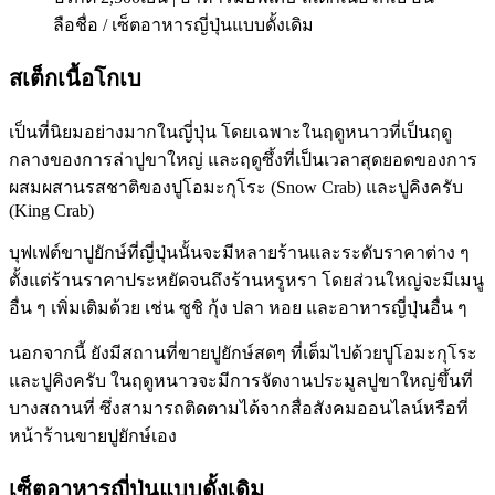
ลือชื่อ / เซ็ตอาหารญี่ปุ่นแบบดั้งเดิม
สเต็กเนื้อโกเบ
เป็นที่นิยมอย่างมากในญี่ปุ่น โดยเฉพาะในฤดูหนาวที่เป็นฤดู
กลางของการล่าปูขาใหญ่ และฤดูซึ้งที่เป็นเวลาสุดยอดของการ
ผสมผสานรสชาติของปูโอมะกุโระ (Snow Crab) และปูคิงครับ
(King Crab)
บุฟเฟต์ขาปูยักษ์ที่ญี่ปุ่นนั้นจะมีหลายร้านและระดับราคาต่าง ๆ
ตั้งแต่ร้านราคาประหยัดจนถึงร้านหรูหรา โดยส่วนใหญ่จะมีเมนู
อื่น ๆ เพิ่มเติมด้วย เช่น ซูชิ กุ้ง ปลา หอย และอาหารญี่ปุ่นอื่น ๆ
นอกจากนี้ ยังมีสถานที่ขายปูยักษ์สดๆ ที่เต็มไปด้วยปูโอมะกุโระ
และปูคิงครับ ในฤดูหนาวจะมีการจัดงานประมูลปูขาใหญ่ขึ้นที่
บางสถานที่ ซึ่งสามารถติดตามได้จากสื่อสังคมออนไลน์หรือที่
หน้าร้านขายปูยักษ์เอง
เซ็ตอาหารญี่ปุ่นแบบดั้งเดิม