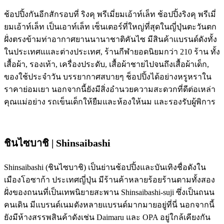
ช้อปปิ้งกันอีกสักรอบที่ ริงคุ พรีเมี่ยมเอ้าท์เล็ท ช้อปปิ้งริงคุ พรีเมี่
ยมเอ้าท์เล็ท เป็นเอาท์เล็ท เซ็นเตอร์ที่ใหญ่ที่สุดในญี่ปุ่นตะวันตก
ฝั่งตรงข้ามท่าอากาศยานนานาชาติคันไซ มีสินค้าเเบรนด์ดังทั้ง
ในประเทศแและต่างประเทศ, ร้านกีฬายอดนิยมกว่า 210 ร้าน ทั้ง
เสื้อผ้า, รองเท้า, เครื่องประดับ, เสื้อผ้าชายไปจนถึงเสื้อผ้าเด็ก,
ของใช้ประจำวัน บรรยากาศสบายๆ ช็อปปิ้งได้อย่างหรูหราใน
ราคาย่อมเยา นอกจากนี้ยังมีสิ่งอำนวยความสะดวกที่ดีต่อเหล่า
คุณแม่อย่าง รถเข็นเด็กให้ยืมและห้องให้นม และรองรับผู้พิการ
ชินไซบาชิ | Shinsaibashi
Shinsaibashi (ชินไซบาชิ) เป็นย่านช้อปปิ้งและบันเทิงชื่อดังใน
เมืองโอซาก้า ประเทศญี่ปุ่น มีร้านค้าหลายร้อยร้านตามทั้งสอง
ฝั่งของถนนที่เป็นเทพนิยายสะพาน Shinsaibashi-suji ซึ่งเป็นถนน
คนเดิน มีแบรนด์เนมดังหลายแบรนด์มากมายอยู่ที่นี่ นอกจากนี้
ยังมีห้างสรรพสินค้าดังเช่น Daimaru และ OPA อยู่ใกล้เคียงกัน