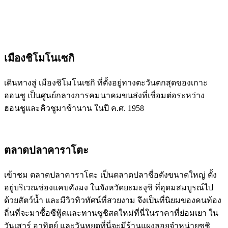
เมืองชิโมโนเซกิ
เดินทางสู่ เมืองชิโมโนเซกิ ที่ตั้งอยู่ทางตะวันตกสุดของเกาะ
ฮอนชู เป็นศูนย์กลางการคมนาคมขนส่งที่เชื่อมต่อระหว่าง
ฮอนชูและคิวชูมาช้านาน ในปี ค.ศ. 1958
ตลาดปลาคาราโตะ
เข้าชม ตลาดปลาคาราโตะ เป็นตลาดปลาชื่อดังขนาดใหญ่ ตั้ง
อยู่บริเวณช่องแคบคังมง ในจังหวัดยะมะงุชิ ที่อุดมสมบูรณ์ไป
ด้วยสัตว์น้ำ และมีวิวทิวทัศน์ที่สวยงาม จึงเป็นที่นิยมของคนท้อง
ถิ่นที่จะมาซื้อซีฟู้ดและทานซูชิสดใหม่ที่นี่ในราคาที่ย่อมเยา ใน
วันเสาร์ อาทิตย์ และวันหยุดที่นี่จะมีร้านแผงลอยจำหน่ายซูชิ