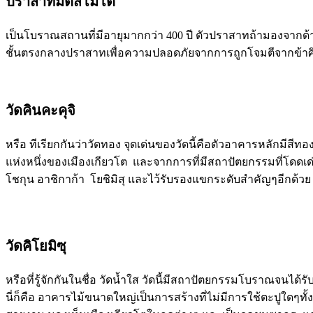
ปราสาทมัตสึโมโต้
เป็นโบราณสถานที่มีอายุมากกว่า 400 ปี ตัวปราสาทถ้ามองจากด้าน
ชั้นตรงกลางปราสาทเพื่อความปลอดภัยจากการถูกโจมตีจากข้า
วัดคินคะคุจิ
หรือ ทีเรียกกันว่าวัดทอง จุดเด่นของวัดนี้คือตัวอาคารหลักมีส
แห่งหนึ่งของเมืองเกียวโต และจากการที่มีสถาปัตยกรรมที่โดดเด่
โชกุน อาชิกาก้า โยชิมิสุ และไว้รับรองแขกระดับสำคัญๆอีกด้วย 
วัดคิโยมิซุ
หรือที่รู้จักกันในชื่อ วัดน้ำใส วัดนี้มีสถาปัตยกรรมโบราณจนได้ร
นี่ก็คือ อาคารไม้ขนาดใหญ่เป็นการสร้างที่ไม่มีการใช้ตะปูใดๆ