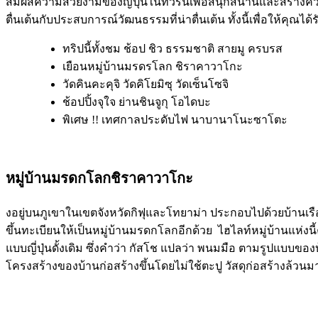
สัมผัสความสวยงามของญี่ปุ่นในทัวร์นี้เพื่อสนุกสนานและสร้างคว
ตื่นเต้นกับประสบการณ์วัฒนธรรมที่น่าตื่นเต้น ทั้งนี้เพื่อให้คุณได
ทริปนี้ทั้งชม ช้อป ชิว ธรรมชาติ สายมู ครบรส
เยือนหมู่บ้านมรดรโลก ชิราคาวาโกะ
วัดคินคะคุจิ วัดคิโยมิซุ วัดเซ็นโซจิ
ช้อปปิ้งจุใจ ย่านชินจูกุ โอไดบะ
พิเศษ !! เทศกาลประดับไฟ นาบานาโนะซาโตะ
หมู่บ้านมรดกโลกชิราคาวาโกะ
งอยู่บนภูเขาในเขตจังหวัดกิฟุและโทยาม่า ประกอบไปด้วยบ้านเรือ
ขึ้นทะเบียนให้เป็นหมู่บ้านมรดกโลกอีกด้วย ไฮไลท์หมู่บ้านแห่งน
แบบญี่ปุ่นดั้งเดิม ซึ่งคำว่า กัสโช แปลว่า พนมมือ ตามรูปแบบข
โครงสร้างของบ้านก่อสร้างขึ้นโดยไม่ใช้ตะปู วัสดุก่อสร้างล้วน