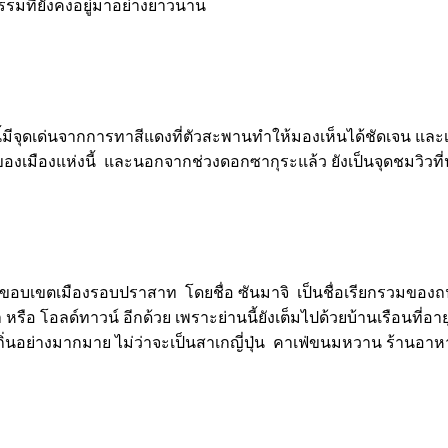
กรรมที่ยังคงอยู่มาอย่างยาวนาน
พานนี้มีจุดเด่นจากการทาสีแดงที่ตัวสะพานทำให้มองเห็นได้ชัดเจน 
องเมืองแห่งนี้ และนอกจากช่วงดอกซากุระแล้ว ยังเป็นจุดชมวิวที่น
งขอบเขตเมืองรอบปราสาท โดยชื่อ ซันมาจิ เป็นชื่อเรียกรวมของถนน
รือ โอลด์ทาวน์ อีกด้วย เพราะย่านนี้ยังเต็มไปด้วยบ้านเรือนที่อ
ิ่นอย่างมากมาย ไม่ว่าจะเป็นสาเกญี่ปุ่น คาเฟ่ขนมหวาน ร้านอาหารขึ