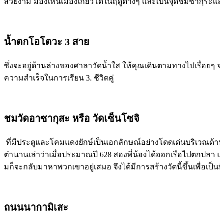
สวยงาม มองเห็นเมืองเกียวโตในฤดูต่างๆ และเป็นจุดชมซากุระแล
น้ำตกโอโตวะ 3 สาย
ซึ่งจะอยู่ด้านล่างของศาลาวัดน้ำใส ให้คุณเดินตามทางไปเรื่อยๆ
ความสำเร็จในการเรียน 3. ชีวิตคู่
ชมวัดอาซากุสะ หรือ วัดเซ็นโซจิ
ที่มีประตูและโคมแดงยักษ์เป็นเอกลักษณ์อย่างโดดเด่นบริเวณด้านหน
ตำนานเล่าว่าเมื่อประมาณปี 628 สองพี่น้องได้ออกเรือไปตกปลา และ
มก็จะกลับมาหาพวกเขาอยู่เสมอ จึงได้มีการสร้างวัดนี้ขึ้นเพื่อเป
ถนนนากามิเสะ