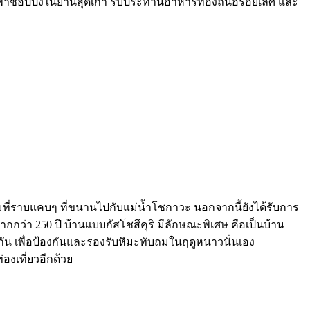
พาช้อปปิ้งในย่านสุดเก๋า รับประทานอาหารท้องถิ่นอร่อยเลิศ และ
ามที่ราบแคบๆ ที่ขนานไปกับแม่น้ำโชกาวะ นอกจากนี้ยังได้รับการ
กกว่า 250 ปี บ้านแบบกัสโชสึคุริ มีลักษณะพิเศษ คือเป็นบ้าน
ากัน เพื่อป้องกันและรองรับหิมะทับถมในฤดูหนาวนั่นเอง
องเที่ยวอีกด้วย