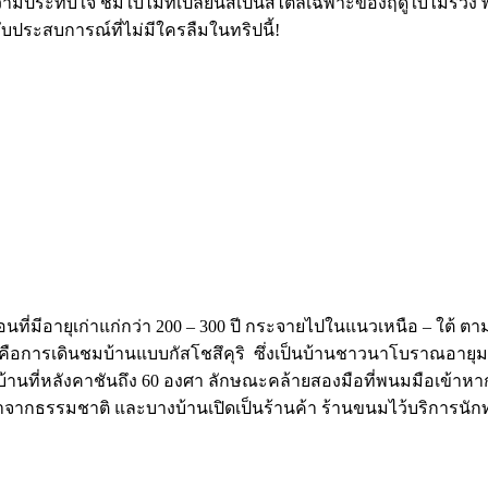
ามประทับใจ ชมใบไม้ที่เปลี่ยนสีเป็นสไตล์เฉพาะของฤดูใบไม้ร่วง 
้รับประสบการณ์ที่ไม่มีใครลืมในทริปนี้!
นที่มีอายุเก่าแก่กว่า 200 – 300 ปี กระจายไปในแนวเหนือ – ใต้ ต
ี้คือการเดินชมบ้านแบบกัสโชสึคุริ ซึ่งเป็นบ้านชาวนาโบราณอายุมา
องบ้านที่หลังคาชันถึง 60 องศา ลักษณะคล้ายสองมือที่พนมมือเข้าห
มาจากธรรมชาติ และบางบ้านเปิดเป็นร้านค้า ร้านขนมไว้บริการนักท่