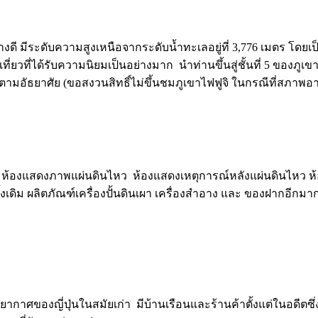
ป็นอย่างดี มีระดับความสูงเหนือจากระดับน้ำทะเลอยู่ที่ 3,776 เมตร 
ที่ยวที่ได้รับความนิยมเป็นอย่างมาก นำท่านขึ้นสู่ชั้นที่ 5 ของ
มอัธยาศัย (ขอสงวนสิทธิ์ไม่ขึ้นชมภูเขาไฟฟูจิ ในกรณีที่สภาพอา
 ห้องแสดงภาพแผ่นดินไหว ห้องแสดงเหตุการณ์หลังแผ่นดินไหว ห
ั้งเดิม ผลิตภัณฑ์เครื่องปั้นดินเผา เครื่องสำอาง และ ของฝากอีกมาก
กาศของญี่ปุ่นในสมัยเก่า มีบ้านเรือนและร้านค้าตั้งแต่ในอดีตซึ่งยั