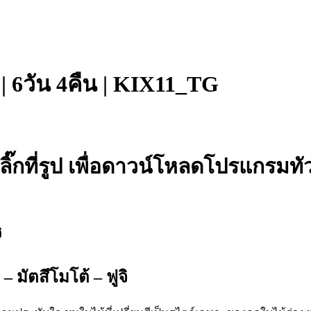
จิ | 6วัน 4คืน | KIX11_TG
ลิ๊กที่รูป เพื่อดาวน์โหลดโปรแกรมทัว
ิ
– มัตสึโมโต้ – ฟูจิ