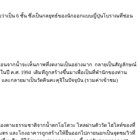
เป็น 6 ชั้น ซึ่งเป็นกลยุทธ์ของนักออกแบบญี่ปุ่นโบราณที่ซ่อน
พสะท้อนจากน้ำจะเห็นภาพที่งดงามเป็นอย่างมาก กลายเป็นสัญลักษณ์
 ค.ศ. 1994 เดิมทีถูกสร้างขึ้นมาเพื่อเป็นที่พำนักของท่าน
น และกลายมาเป็นวัดคินคะคุจิในปัจจุบัน (รวมค่าเข้าชม)
กิดขึ้นเองตามธรรมชาติจากน้ำตกโอโตวะ ไหลผ่านตัววัด ไฮไลท์ของที่
 เมตร และโถงอาคารถูกสร้างให้ยื่นออกไปภายนอกเป็นจุดชมวิวที่