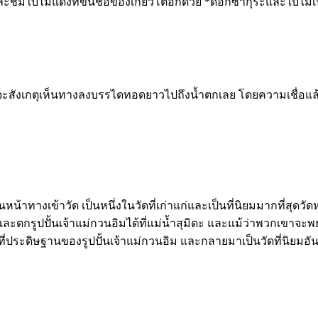
ะชมใบไม้แดงที่ขึ้นชื่อของเกียวโตอีกด้วย *ดอกซากุระและใบไม้เ
 จะสังเกตุเห็นทางลงบรรไดทอดยาวไปถึงน้ำตกเลย โดยความเชื่อแล้ว
้าทางเข้าวัด เป็นหนึ่งในวัดที่เก่าแก่และเป็นที่นิยมมากที่สุดวัด
ตกรูปปั้นเจ้าแม่กวนอิมได้ที่แม่น้ำสุมิดะ และแม้ว่าพวกเขาจะพยายา
็นที่ประดิษฐานของรูปปั้นเจ้าแม่กวนอิม และกลายมาเป็นวัดที่นิยมอัน