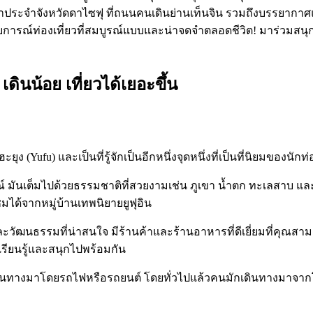
้าประจำจังหวัดดาไซฟุ ที่ถนนคนเดินย่านเท็นจิน รวมถึงบรรยากาศ
ารณ์ท่องเที่ยวที่สมบูรณ์แบบและน่าจดจำตลอดชีวิต! มาร่วมสนุกกั
 เดินน้อย เที่ยวได้เยอะขึ้น
ขาฮะยุง (Yufu) และเป็นที่รู้จักเป็นอีกหนึ่งจุดหนึ่งที่เป็นที่นิยมของ
มันเต็มไปด้วยธรรมชาติที่สวยงามเช่น ภูเขา น้ำตก ทะเลสาบ และทั
ยมชมได้จากหมู่บ้านเทพนิยายยูฟุอิน
ละวัฒนธรรมที่น่าสนใจ มีร้านค้าและร้านอาหารที่ดีเยี่ยมที่คุณส
รียนรู้และสนุกไปพร้อมกัน
ินทางมาโดยรถไฟหรือรถยนต์ โดยทั่วไปแล้วคนมักเดินทางมาจากโตเ