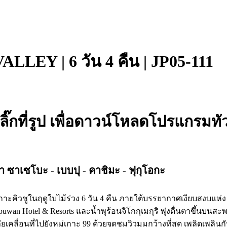
LLEY | 6 วัน 4 คืน | JP05-111
ลิ๊กที่รูป เพื่อดาวน์โหลดโปรแกรมทัว
เขา ซาเซโบะ - เบบปุ - คาชิมะ - ฟุกุโอกะ
สเกาะคิวชูในฤดูใบไม้ร่วง 6 วัน 4 คืน ภายใต้บรรยากาศเงียบสงบแห่ง
wan Hotel & Resorts และน้ำพุร้อนจิโกกุเมกุริ พุ่งตื่นตาขึ้นบน
คลื่อนที่ไปยังหมู่เกาะ 99 ด้วยจุดชมวิวมุมกว้างที่สุด เพลิดเพล