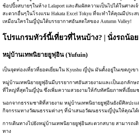
ช้อปปิ้งสบายๆในห้าง Lalaport และสัมผัสความเป็นไปได้ในศาลเจ
สะดวกอื่นๆในโรงแรม Hakata Excel Tokyu ที่จะทำให้คุณมีประสบก
เหมือนใครในญี่ปุ่นใต้บรรยากาศอันสดใสของ Autumn Valley!
โปรแกรมทัวร์นี้เที่ยวที่ไหนบ้าง? | นั่งรถน้อย
หมู่บ้านเทพนิยายยูฟุอิน (Yufuin)
เป็นจุดท่องเที่ยวที่ยอดเยี่ยมใน Kyushu ญี่ปุ่น มันตั้งอยู่ในเขตภูเ
หมู่บ้านเทพนิยายยูฟุอินมีบรรยากาศอันสวยงามและเป็นเอกลักษณ์ 
ที่ใหญ่ที่สุดในญี่ปุ่น ซึ่งเพิ่มความสวยงามให้กับทัศนียภาพที่เยี่
นอกจากธรรมชาติที่สวยงาม หมู่บ้านเทพนิยายยูฟุอินยังมีศิลปะแ
กิจกรรมทางวัฒนธรรมต่างๆ ที่นำเสนอวัฒนธรรมญี่ปุ่นให้คุณได้เ
การเดินทางไปยังหมู่บ้านเทพนิยายยูฟุอินสะดวกสบาย สามารถเด
ทาง