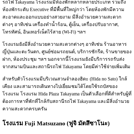
รถไฟ Takayama โรงแรมมีห้องพักหลากหลายประเภท รวมถึง
ห้องพักระดับ Executive ที่มีพื้นที่ใหญ่กว่า โดยห้องพักมีความ
สะอาดและออกแบบอย่างสวยงาม มีสิ่งอำนวยความสะดวก
ต่างๆ อาทิเช่น เครื่องทำน้ำร้อน, ตู้เย็น, เครื่องปรับอากาศ,
โทรทัศน์, อินเทอร์เน็ตไร้สาย (Wi-Fi) ฯลฯ
โรงแรมยังมีสิ่งอำนวยความสะดวกต่างๆ อาทิเช่น ร้านอาหาร
ญี่ปุ่นและตะวันตก, ศูนย์ซ่อมรถยนต์, บริการซักรีด, ร้านขายของ
ฝาก, ห้องประชุม ฯลฯ นอกจากนี้โรงแรมยังมีบริการรถรับส่ง
จากสนามบินและสถานีรถไฟ Takayama โดยมีค่าใช้จ่ายเพิ่มเติม
สำหรับตัวโรงแรมมีบริเวณสวนจำลองฮิดะ (Hida no Sato) ใกล้
เคียง และสามารถเดินทางไปเยี่ยมชมได้โดยใช้รถบัสของ
โรงแรม โรงแรม Hida Plaza Takayama เป็นตัวเลือกที่ดีสำหรับผู้ที่
ต้องการหาที่พักที่ใกล้กับสถานีรถไฟ Takayama และมีสิ่งอำนวย
ความสะดวกครบครัน
โรงแรม Fuji Matsuzano (ฟูจิ มัตสึซาโนะ)