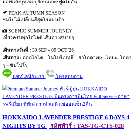
มื้อพิเศษบุฟเฟ่ต์ปูยักษ์และซีฟู้ดไม่อั้น
🍂 PEAK AUTUMN SEASON
ชมใบไม้เปลี่ยนสีสุดโรแมนติก
📸 SCENIC SUMMER JOURNEY
เที่ยวครบทุกไฮไลด์ เส้นทางสบายๆ
เดินทางวันที่ :
30 SEP – 05 OCT’26
เส้นทาง :
ฮอกไกโด – โนโบริเบทสึ – ฮาโกดาเตะ -โทยะ- โอตา
รุ – ซัปโปโร
แชทไลน์กับเรา
โทรสอบถาม
HOKKAIDO LAVENDER PRESTIGE 6 DAYS 4
NIGHTS BY TG
| รหัสทัวร์ : TAS-TG-CTS-028