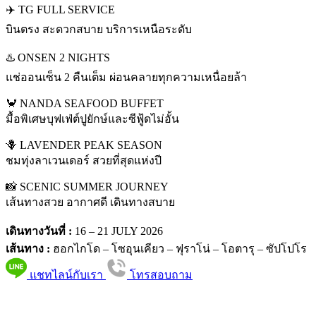
✈️ TG FULL SERVICE
บินตรง สะดวกสบาย บริการเหนือระดับ
♨️ ONSEN 2 NIGHTS
แช่ออนเซ็น 2 คืนเต็ม ผ่อนคลายทุกความเหนื่อยล้า
🦀 NANDA SEAFOOD BUFFET
มื้อพิเศษบุฟเฟ่ต์ปูยักษ์และซีฟู้ดไม่อั้น
🪻 LAVENDER PEAK SEASON
ชมทุ่งลาเวนเดอร์ สวยที่สุดแห่งปี
📸 SCENIC SUMMER JOURNEY
เส้นทางสวย อากาศดี เดินทางสบาย
เดินทางวันที่ :
16 – 21 JULY 2026
เส้นทาง :
ฮอกไกโด – โซอุนเคียว – ฟุราโน่ – โอตารุ – ซัปโปโร
แชทไลน์กับเรา
โทรสอบถาม
PKG JOURNEY