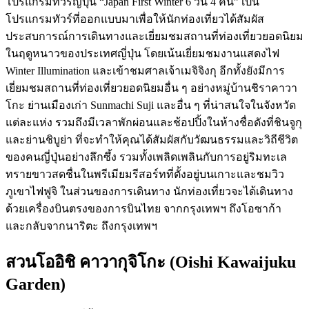
โปรแกรมทัวร์ญี่ปุ่น “Japan First Winter 6 วัน 4 คืน” เป็น
โปรแกรมทัวร์ที่ออกแบบมาเพื่อให้นักท่องเที่ยวได้สัมผัส
ประสบการณ์การเดินทางและเยี่ยมชมสถานที่ท่องเที่ยวยอดนิยม
ในฤดูหนาวของประเทศญี่ปุ่น โดยเน้นเยี่ยมชมงานแสดงไฟ
Winter Illumination และเข้าชมศาลเจ้าเมจิจิงกุ อีกทั้งยังมีการ
เยี่ยมชมสถานที่ท่องเที่ยวยอดนิยมอื่น ๆ อย่างหมู่บ้านชิราคาวา
โกะ ย่านเมืองเก่า Sunmachi Suji และอื่น ๆ ที่น่าสนใจในจังหวัด
แต่ละแห่ง รวมถึงมีเวลาพักผ่อนและช้อปปิ้งในห้างชื่อดังที่ชินจูกุ
และย่านชิบูย่า ที่จะทำให้คุณได้สัมผัสกับวัฒนธรรมและวิถีชีวิต
ของคนญี่ปุ่นอย่างลึกซึ้ง รวมทั้งเพลิดเพลินกับการอยู่ริมทะเล
ทรายขาวสดชื่นในพรีเมียมรีสอร์ทที่ตั้งอยู่บนเกาะและชมวิว
ภูเขาไฟฟูจิ ในส่วนของการเดินทาง นักท่องเที่ยวจะได้เดินทาง
ด้วยเครื่องบินตรงของการบินไทย จากกรุงเทพฯ ถึงโอซาก้า
และกลับจากนาริตะ ถึงกรุงเทพฯ
สวนโออิชิ คาวากุจิโกะ (Oishi Kawaijuku
Garden)