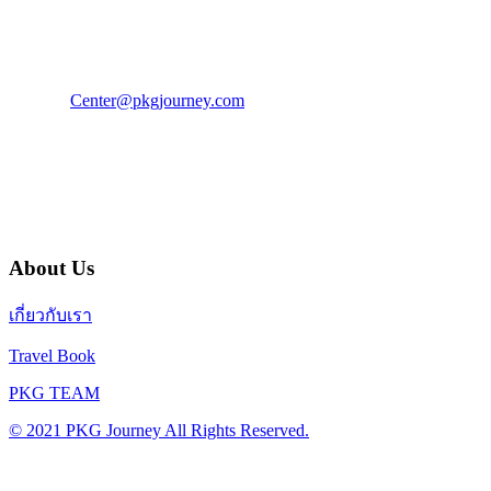
โทร : 02 676 3303 / 02 003 4883
แฟ็กซ์ : 02 003 4880
E-Mail :
Center@pkgjourney.com
บริษัท พีเคจี เจอร์นีย์ไลน์ จำกัด
32/249 แจ้งวัฒนะ ปากเกร็ด นนทบุรี 11120
About Us
เกี่ยวกับเรา
Travel Book
PKG TEAM
© 2021 PKG Journey All Rights Reserved.