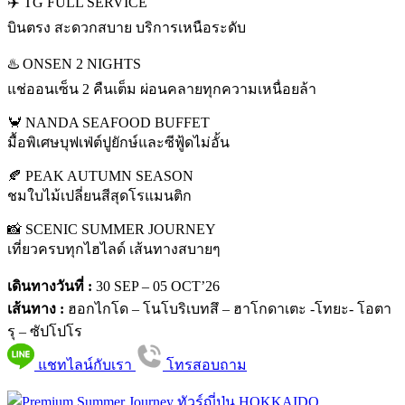
✈️ TG FULL SERVICE
บินตรง สะดวกสบาย บริการเหนือระดับ
♨️ ONSEN 2 NIGHTS
แช่ออนเซ็น 2 คืนเต็ม ผ่อนคลายทุกความเหนื่อยล้า
🦀 NANDA SEAFOOD BUFFET
มื้อพิเศษบุฟเฟ่ต์ปูยักษ์และซีฟู้ดไม่อั้น
🍂 PEAK AUTUMN SEASON
ชมใบไม้เปลี่ยนสีสุดโรแมนติก
📸 SCENIC SUMMER JOURNEY
เที่ยวครบทุกไฮไลด์ เส้นทางสบายๆ
เดินทางวันที่ :
30 SEP – 05 OCT’26
เส้นทาง :
ฮอกไกโด – โนโบริเบทสึ – ฮาโกดาเตะ -โทยะ- โอตา
รุ – ซัปโปโร
แชทไลน์กับเรา
โทรสอบถาม