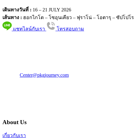
เดินทางวันที่ :
16 – 21 JULY 2026
เส้นทาง :
ฮอกไกโด – โซอุนเคียว – ฟุราโน่ – โอตารุ – ซัปโปโร
แชทไลน์กับเรา
โทรสอบถาม
PKG JOURNEY
โทร : 02 676 3303 / 02 003 4883
แฟ็กซ์ : 02 003 4880
E-Mail :
Center@pkgjourney.com
บริษัท พีเคจี เจอร์นีย์ไลน์ จำกัด
32/249 แจ้งวัฒนะ ปากเกร็ด นนทบุรี 11120
About Us
เกี่ยวกับเรา